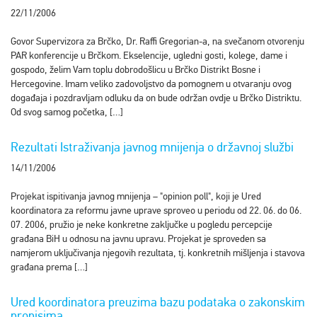
22/11/2006
Govor Supervizora za Brčko, Dr. Raffi Gregorian-a, na svečanom otvorenju
PAR konferencije u Brčkom. Ekselencije, ugledni gosti, kolege, dame i
gospodo, želim Vam toplu dobrodošlicu u Brčko Distrikt Bosne i
Hercegovine. Imam veliko zadovoljstvo da pomognem u otvaranju ovog
događaja i pozdravljam odluku da on bude održan ovdje u Brčko Distriktu.
Od svog samog početka, […]
Rezultati Istraživanja javnog mnijenja o državnoj službi
14/11/2006
Projekat ispitivanja javnog mnijenja – "opinion poll", koji je Ured
koordinatora za reformu javne uprave sproveo u periodu od 22. 06. do 06.
07. 2006, pružio je neke konkretne zaključke u pogledu percepcije
građana BiH u odnosu na javnu upravu. Projekat je sproveden sa
namjerom uključivanja njegovih rezultata, tj. konkretnih mišljenja i stavova
građana prema […]
Ured koordinatora preuzima bazu podataka o zakonskim
propisima