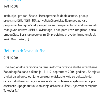
14/11/2006
Institucije i građani Bosne i Hercegovine će dobiti osnovni pristup
propisima BiH, FBiH i RS, zahvaljujući projektu Baze podataka o
propisima. Na taj način doprinijeti će se transparentnosti i odgovornosti
rada javne uprave u BiH. U oviru toga, pristupom kroz integrirani portal
omogućit se i pristup postojećim BH propisima prevedenim na engleski
jezik. Ovo može […]
Reforma državne službe
01/11/2006
Prva Regionalna radionica na temu reforma državne službe u zemljama
Zapadnog Balkana odžana je 11. i 12. septembra 2006. godine u Sarajevu.
U okviru radionice održane su grupne diskusije koje su pokazale da
državni službenici u regionu imaju slične probleme i dijele slične želje i
aspiracije u pogledu funkcionisanja državne službe u njihovim zemljama.
Također […]