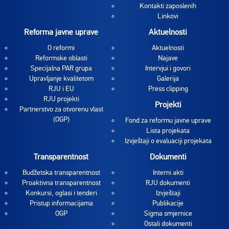
Kontakti zaposlenih
Linkovi
Reforma javne uprave
Aktuelnosti
O reformi
Aktuelnosti
Reformske oblasti
Najave
Specijalna PAR grupa
Intervjui i govori
Upravljanje kvalitetom
Galerija
RJU i EU
Press clipping
RJU projekti
Projekti
Partnerstvo za otvorenu vlast
(OGP)
Fond za reformu javne uprave
Lista projekata
Izvještaji o evaluaciji projekata
Transparentnost
Dokumenti
Budžetska transparentnost
Interni akti
Proaktivna transparentnost
RJU dokumenti
Konkursi, oglasi i tenderi
Izvještaji
Pristup informacijama
Publikacije
OGP
Sigma smjernice
Ostali dokumenti