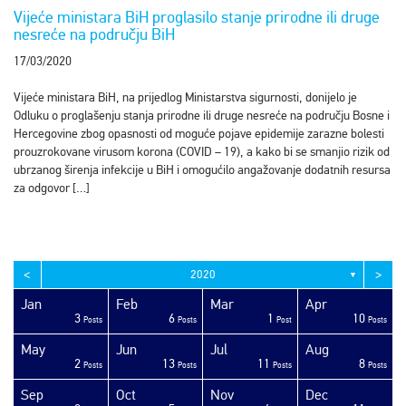
Vijeće ministara BiH proglasilo stanje prirodne ili druge
nesreće na području BiH
17/03/2020
Vijeće ministara BiH, na prijedlog Ministarstva sigurnosti, donijelo je
Odluku o proglašenju stanja prirodne ili druge nesreće na području Bosne i
Hercegovine zbog opasnosti od moguće pojave epidemije zarazne bolesti
prouzrokovane virusom korona (COVID – 19), a kako bi se smanjio rizik od
ubrzanog širenja infekcije u BiH i omogućilo angažovanje dodatnih resursa
za odgovor […]
<
>
2020
▼
Jan
Feb
Mar
Apr
3
6
1
10
sts
sts
sts
sts
sts
sts
sts
sts
sts
sts
sts
sts
sts
sts
sts
sts
sts
sts
sts
ost
Posts
Posts
Post
Posts
May
Jun
Jul
Aug
2
13
11
8
sts
sts
sts
sts
sts
sts
sts
sts
sts
sts
sts
sts
sts
sts
sts
sts
sts
ost
ost
ost
Posts
Posts
Posts
Posts
Sep
Oct
Nov
Dec