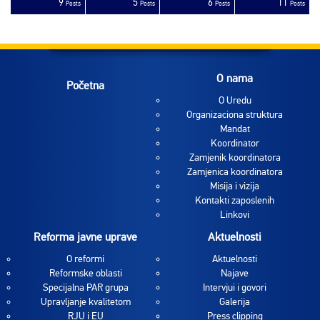
9
5
6
11
sts
sts
sts
sts
sts
sts
sts
sts
sts
sts
sts
sts
sts
sts
sts
sts
sts
sts
sts
ost
Posts
Posts
Posts
Posts
O nama
Početna
O Uredu
Organizaciona struktura
Mandat
Koordinator
Zamjenik koordinatora
Zamjenica koordinatora
Misija i vizija
Kontakti zaposlenih
Linkovi
Reforma javne uprave
Aktuelnosti
O reformi
Aktuelnosti
Reformske oblasti
Najave
Specijalna PAR grupa
Intervjui i govori
Upravljanje kvalitetom
Galerija
RJU i EU
Press clipping