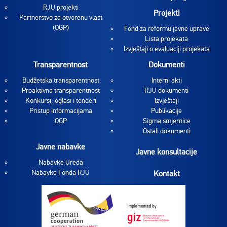
RJU projekti
Projekti
Partnerstvo za otvorenu vlast
(OGP)
Fond za reformu javne uprave
Lista projekata
Izvještaji o evaluaciji projekata
Transparentnost
Dokumenti
Budžetska transparentnost
Interni akti
Proaktivna transparentnost
RJU dokumenti
Konkursi, oglasi i tenderi
Izvještaji
Pristup informacijama
Publikacije
OGP
Sigma smjernice
Ostali dokumenti
Javne nabavke
Javne konsultacije
Nabavke Ureda
Nabavke Fonda RJU
Kontakt