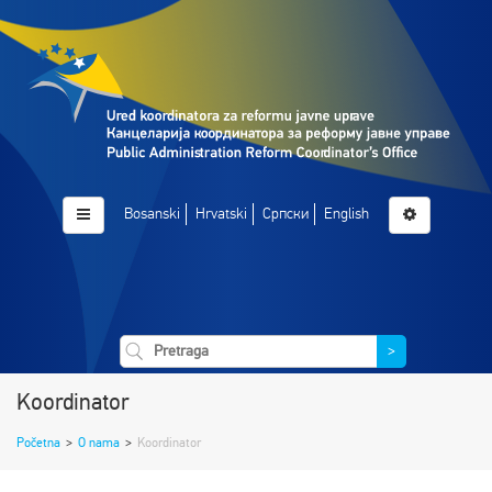
Bosanski
Hrvatski
Српски
English
>
Koordinator
Početna
>
O nama
>
Koordinator