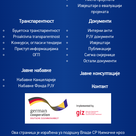
Извјештаји о евалуацији
пројеката
Транспарентност
Документи
Буџетска транспарентност
Интерни акти
Proaktivna transparentnost
РЈУ документи
Koнкурси, огласи и тендери
Извјештаји
Приступ информацијама
Публикације
ОГП
Сигма смјернице
Остали документи
Јавне набавке
Јавне консултације
Набавке Канцеларије
Набавке Фонда РЈУ
Контакт
Ова страница је израђена уз подршку Владе СР Њемачке кроз