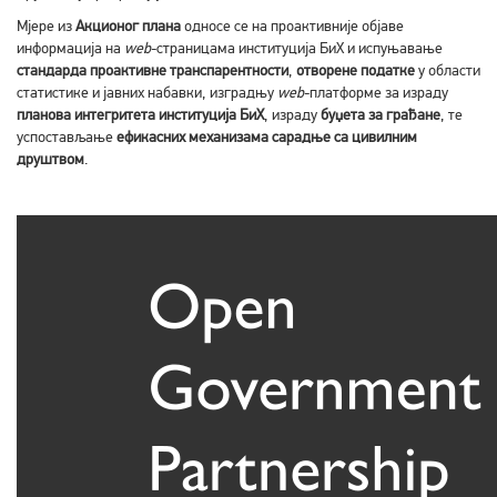
Мјере из
Акционог плана
односе се на проактивније објаве
информација на
web
-страницама институција БиХ и испуњавање
стандарда проактивне транспарентности
,
отворене податке
у области
статистике и јавних набавки, изградњу
web
-платформе за израду
планова интегритета институција БиХ
, израду
буџета за грађане
, те
успостављање
ефикасних механизама сарадње са цивилним
друштвом
.