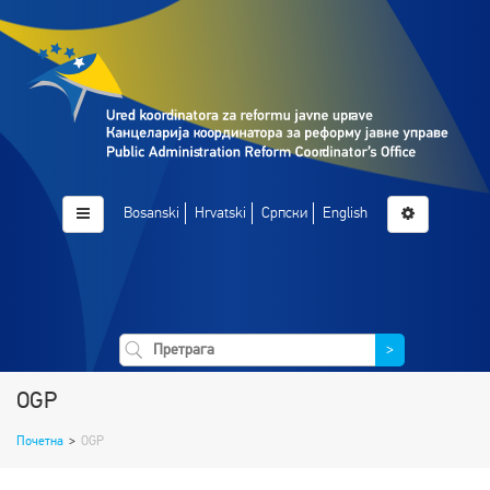
Bosanski
Hrvatski
Српски
English
>
OGP
Почетна
>
OGP