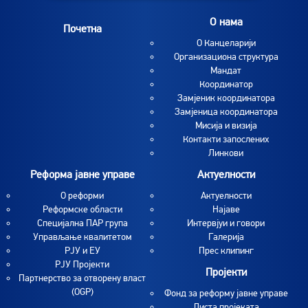
O нама
Почетна
O Канцеларији
Организациона структура
Мандат
Координатор
Замјеник координатора
Замјеница координатора
Мисија и визија
Контакти запослених
Линкови
Реформа јавне управе
Актуелности
О реформи
Aктуелности
Реформске области
Најаве
Специјална ПАР група
Интервјуи и говори
Управљање квалитетом
Галерија
РЈУ и ЕУ
Прес клипинг
РЈУ Пројекти
Пројекти
Партнерство за отворену власт
(OGP)
Фонд за реформу јавне управе
Листа пројеката