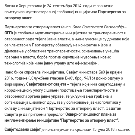
Босна и Херцеговина је 24. септембра 2014. године званично
приступила мултилатералној глобалној иницијативи
Партнерство за
отворену власт
.
Партнерство за отворену власт
(енгл.
Open Government Partnership
–
ОГП
)
је глобална мултилатерална иницијатива за транспарентност и
отвореност рада тијела јавне власти, а њене учеснице су државе које
се чланством у Партнерству обавезују на конкретне мјере и
дјеловање у областима транспарентности, оснаживања учешћа
грађана у власти, борбе против корупције и увођења нових
технологија које чине јавну управу што ефикаснијом.
Како би се спровела Иницијатива, Савјет министара БиХ је крајем
2016. године („Службени гласник БиХ“, број: 94/16) донио одлуку о
формирању
Савјетодавног савјета
– тијела које има савјетодавну и
координациону улогу с циљем подстицања транспарентности и
отворености органа јавне управе, те укључивања грађана и
организација цивилног друштва у обликовање јавних политика у
складу с иницијативом “Партнерство за отворену власт”. Задатак
Савјета је да припреми приједлог
Оквирног акционог плана за
имплементирање иницијативе “Партнерство за отворену власт”
.
Савјетодавни савјет
је конституисан на сједници 15. јуна 2018. године.