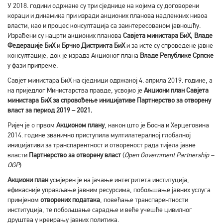
У 2018. години одржане су три сједнице на којима су договорени
кораци и динамика при изради акционих планова надлежних нивоа
власти, као и процес консултација са заинтересованом јавношћу.
Израђени су нацрти акционих планова
Савјета министара БиХ
,
Владе
Федерације БиХ
и
Брчко Дистрикта БиХ
и за исте су спроведене јавне
консултације, док је израда Акционог плана
Владе Републике Српске
у фази припреме.
Савјет министара БиХ на сједници одржаној 4. априла 2019. године, а
на приједлог Министарства правде, усвојио је
Акциони план Савјета
министара БиХ за спровођење иницијативе Партнерство за отворену
власт за период 2019 – 2021.
Ријеч је о првом
Акционом плану
, након што је Босна и Херцеговина
2014. године званично приступила мултилатералној глобалној
иницијативи за транспарентност и отвореност рада тијела јавне
власти
Партнерство за отворену власт
(
Open Government Partnership –
OGP
).
Акциони план
усмјерен је на јачање интегритета институција,
ефикасније управљање јавним ресурсима, побољшање јавних услуга
примјеном
отворених података
, повећање транспарентности
институција, те побољшање сарадње и веће учешће цивилног
друштва у креирању јавних политика.