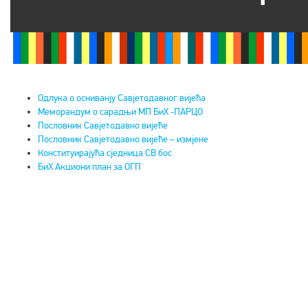
Одлука о осниванју Савјетодавног вијећа
Меморандум о сарадњи МП БиХ -ПАРЦО
Пословник Савјетодавно вијеће
Пословник Савјетодавно вијеће – измјене
Конституирајућа сједница СВ бос
БиХ Акциони план за ОГП