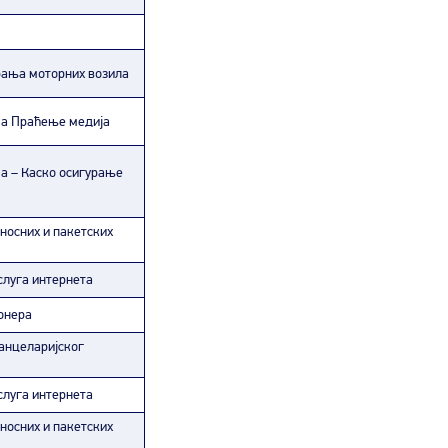
рања моторних возила
ча Праћење медија
а – Каско осигурање
носних и пакетских
слуга интернета
онера
канцеларијског
слуга интернета
носних и пакетских