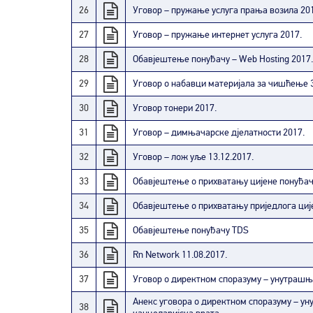
26
Уговор – пружање услуга прања возила 20
27
Уговор – пружање интернет услуга 2017.
28
Обавјештење понуђачу – Web Hosting 2017.
29
Уговор о набавци материјала за чишћење 3
30
Уговор тонери 2017.
31
Уговор – димњачарске дјелатности 2017.
32
Уговор – лож уље 13.12.2017.
33
Обавјештење о прихватању цијене понуђача
34
Обавјештење о прихватању приједлога ције
35
Обавјештење понуђачу TDS
36
Rn Network 11.08.2017.
37
Уговор о директном споразуму – унутрашњ
Анекс уговора о директном споразуму – у
38