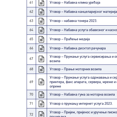
61
Уговор – Набавка клима уређаја
62
Уговор – Набавка канцеларијског материј
63
Уговор – набавка тонера 2023.
64
Уговор – Набавка услуга обавезног и каск
65
Уговор – Праћење медија
66
Уговор – Набавка десктоп рачунара
Уговор – Пружање услуга сервисирања и о
67
возила
68
Уговор – Прање моторних возила
Уговор – Пружање услуга одржавања и се
69
принтера, факс апарата, сервера, мреже и
опреме
70
Уговор – Набавка гума за моторна возила
71
Уговор о пружању интернет услуга 2023.
Уговор – Пријем, пријенос и уручење писмо
72
пошиљака