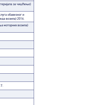
атеријала за чишћење)
луга обавезног и
еда возила) 2016.
ња моторних возила)
17.