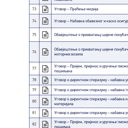
73
Уговор – Праћење медија
74
Уговор – Набавка обавезног и каско осигу
75
Обавјештење о прихватању цијене понуђа
Обавјештење о прихватању цијене понуђач
76
моторних возила
Уговор – Пријем, пријенос и уручење писмо
77
пошиљака
78
Уговор о директном споразуму – набавка у
79
Уговор о директном споразуму – набавка т
Уговор о директном споразуму – набавка 
80
материјала
81
Уговор о директном споразуму – набавка у
Уговор – Пријем, пријенос и уручење писмо
82
пошиљка