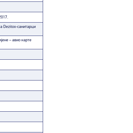
2017.
а Dezitox-санитарци
јене – авио карте