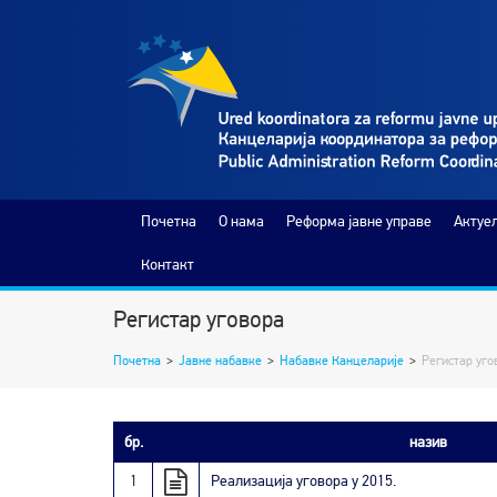
Почетна
O нама
Реформа јавне управе
Актуе
Контакт
Регистар уговора
Почетна
>
Јавне набавке
>
Набавке Канцеларије
>
Регистар уго
бр.
назив
1
Реализација уговора у 2015.