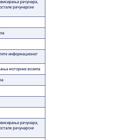
рвисирања рачунара,
 остале рачунарске
ала
штите информационог
рања моторних возила
ра
рвисирања рачунара,
 остале рачунарске