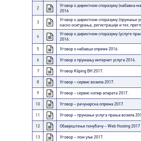
Уговор о директном споразуму (набавка м
2
2016
Уговор о директном споразуму (пружање ус
3
каско осигурања, регистрације и тех. прегл
Уговор о директном споразуму (услуге пра
4
2016.
5
Уговор о набавци опреме 2016.
6
Уговор о пружању интернет услуга 2016.
7
Уговор
Kliping BH
2017.
8
Уговор – сервис возила 2017.
9
Уговор – сервис копир апарата 2017.
10
Уговор – рачунарска опрема 2017.
11
Уговор – пружање услуга прања возила 20
12
Обавјештење понуђачу – Web Hosting 2017
13
Уговор – лож уље 2017.