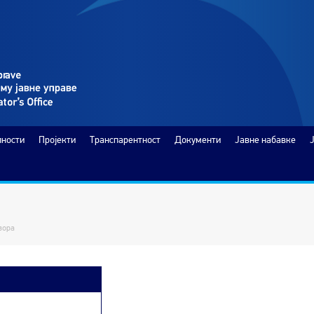
лности
Пројекти
Транспарентност
Документи
Јавне набавке
вора