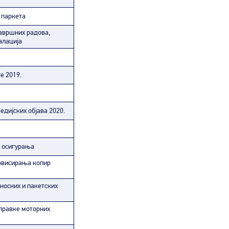
 паркета
завршних радова,
алација
е 2019.
едијских објава 2020.
о осигурања
рвисирања копир
носних и пакетских
правке моторних