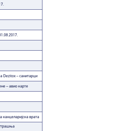
17.
1.08.2017.
 Dezitox – санитарци
не – авио карте
а канцеларијска врата
нутрашња