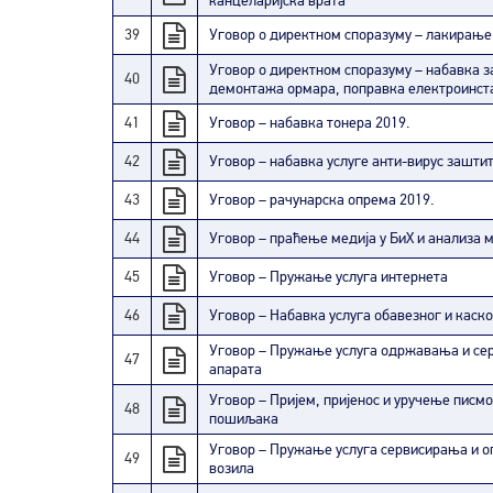
канцеларијска врата
39
Уговор о директном споразуму – лакирање
Уговор о директном споразуму – набавка 
40
демонтажа ормара, поправка електроинст
41
Уговор – набавка тонера 2019.
42
Уговор – набавка услуге анти-вирус заштит
43
Уговор – рачунарска опрема 2019.
44
Уговор – праћење медија у БиХ и анализа м
45
Уговор – Пружање услуга интернета
46
Уговор – Набавка услуга обавезног и каск
Уговор – Пружање услуга одржавања и се
47
апарата
Уговор – Пријем, пријенос и уручење писмо
48
пошиљака
Уговор – Пружање услуга сервисирања и о
49
возила