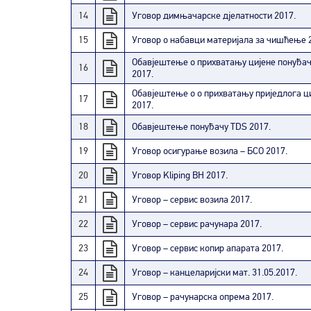
14
Уговор димњачарске дјелатности 2017.
15
Уговор о набавци материјала за чишћење 
Обавјештење о прихватању цијене понуђач
16
2017.
Обавјештење о о прихватању приједлога ци
17
2017.
18
Обавјештење понуђачу TDS 2017.
19
Уговор осигурање возила – БСО 2017.
20
Уговор Kliping BH 2017.
21
Уговор – сервис возила 2017.
22
Уговор – сервис рачунара 2017.
23
Уговор – сервис копир апарата 2017.
24
Уговор – канцеларијски мат. 31.05.2017.
25
Уговор – рачунарска опрема 2017.