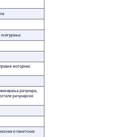
ала
о осигурања
правке моторних
рвисирања рачунара,
 остале рачунарске
носних и пакетских