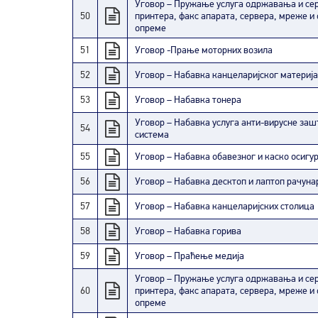
Уговор – Пружање услуга одржавања и се
50
принтера, факс апарата, сервера, мреже и
опреме
51
Уговор -Прање моторних возила
52
Уговор – Набавка канцеларијског материј
53
Уговор – Набавка тонера
Уговор – Набавка услуга анти-вирусне за
54
система
55
Уговор – Набавка обавезног и каско осигу
56
Уговор – Набавка десктоп и лаптоп рачуна
57
Уговор – Набавка канцеларијских столица
58
Уговор – Набавка горива
59
Уговор – Праћење медија
Уговор – Пружање услуга одржавања и се
60
принтера, факс апарата, сервера, мреже и
опреме