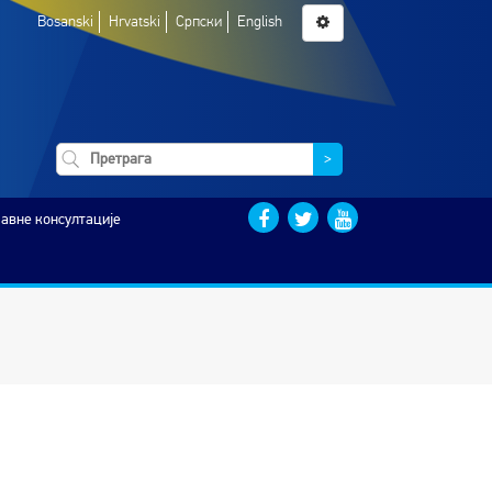
Bosanski
Hrvatski
Српски
English
>
Јавне консултације