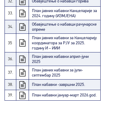
32.
Обавјештење о набавци горива
План јавних набавки Канцеларије за
33.
2024. годину (ИЗМЈЕНА)
Обавјештење о набавци рачунарске
34.
опреме
План јавних набавки за Канцеларију
35
координатора за РЈУ за 2025.
годину И – ИИИ
План јавних набавки април-јуни
36.
2025
План јавних набавки за јули-
37.
септембар 2025
38.
План набавки -завршни 2025.
39.
План набавки јануар-март 2026.god.