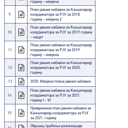
годину – измјена
План јавних набавки за Kанцеларију
9.
координатора за РЈУ за 2018.
годину – измјена 2
План јавних набавки за Kанцеларију
10.
координатора за РЈУ за 2019 годину
– нацрт
План јавних набавки за Kанцеларију
11
координатора за РЈУ за 2019.
годину – измјена
План јавних набавки за Kанцеларију
12
координатора за РЈУ за 2020.
годину
13
2020: Измјена плана јавних набавки
План јавних набавки за Kанцеларију
14
координатора за РЈУ за 2021.
годину I – VI
Привремени план јавних набавки за
15
Kанцеларију координатора за РЈУ
за 2021. годину
Образац праћење реализације