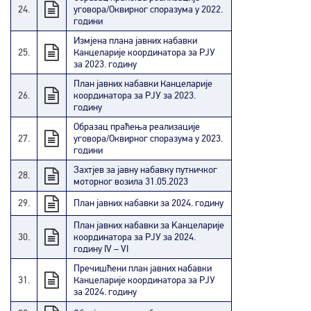
24.
уговора/Оквирног споразума у 2022.
години
Измјена плана јавних набавки
25.
Канцеларије координатора за РЈУ
за 2023. годину
План јавних набавки Канцеларије
26.
координатора за РЈУ за 2023.
годину
Образац праћења реализације
27.
уговора/Оквирног споразума у 2023.
години
Захтјев за јавну набавку путничког
28.
моторног возила 31.05.2023
29.
План јавних набавки за 2024. годину
План јавних набавки за Kанцеларије
30.
координатора за РЈУ за 2024.
годину IV – VI
Пречишћени план јавних набавки
31.
Канцеларије координатора за РЈУ
за 2024. годину