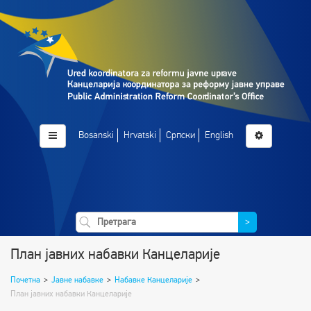
Bosanski
Hrvatski
Српски
English
>
План јавних набавки Канцеларије
Почетна
>
Јавне набавке
>
Набавке Канцеларије
>
План јавних набавки Канцеларије