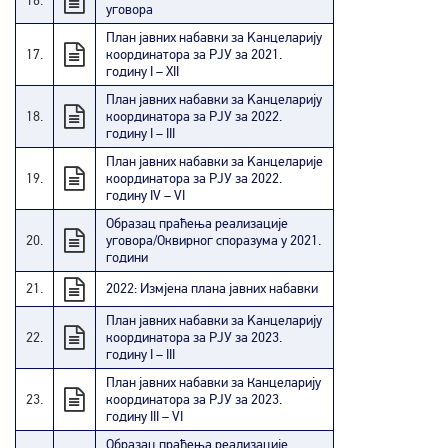
16.
уговора
План јавних набавки за Kанцеларију
17.
координатора за РЈУ за 2021.
годину I – XII
План јавних набавки за Kанцеларију
18.
координатора за РЈУ за 2022.
годину I – III
План јавних набавки за Kанцеларије
19.
координатора за РЈУ за 2022.
годину IV – VI
Образац праћења реализације
20.
уговора/Оквирног споразума у 2021.
години
21.
2022: Измјена плана јавних набавки
План јавних набавки за Kанцеларију
22.
координатора за РЈУ за 2023.
годину I – III
План јавних набавки за Канцеларију
23.
координатора за РЈУ за 2023.
годину III – VI
Образац праћења реализације