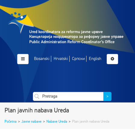
Bosanski
Hrvatski
Српски
English
>
Plan javnih nabava Ureda
Početna
>
Javne nabave
>
Nabave Ureda
>
Plan javnih nabava Ureda