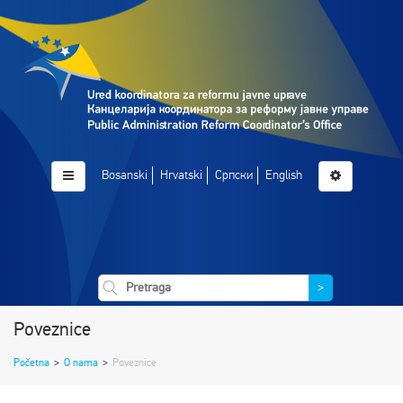
Bosanski
Hrvatski
Српски
English
>
Poveznice
Početna
>
O nama
>
Poveznice