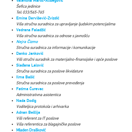
Valentina Martić-Alibegović
Šefica jedinice
Tel: 033/565-765
Emina Dervišević-Zvizdić
Viša stručna suradnica za upravljanje ljudskim potencijalima
Vedrana Faladžić
Viša stručna suradnica za odnose s javnošću
Nejra Čizmo
Stručna suradnica za informacije i komunikacije
Danko Janković
Viši stručni suradnik za materijalno-finansijske i opće poslove
Slađana Lalović
Stručna suradnica za poslove likvidature
Ilma Bašić
Stručna suradnica za poslove prevođenja
Fatima Ćurevac
Administrativna asistentica
Nada Dodig
Voditeljica protokola i arhivarka
Adnan Bešlija
Viši referent za IT poslove
Viša referentica za blagajničke poslove
Mladen Drašković