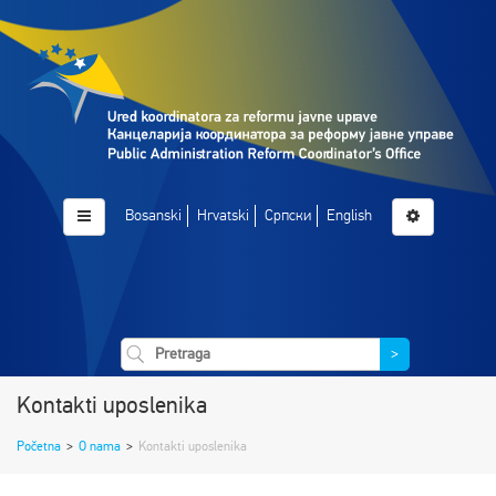
Bosanski
Hrvatski
Српски
English
>
Kontakti uposlenika
Početna
>
O nama
>
Kontakti uposlenika