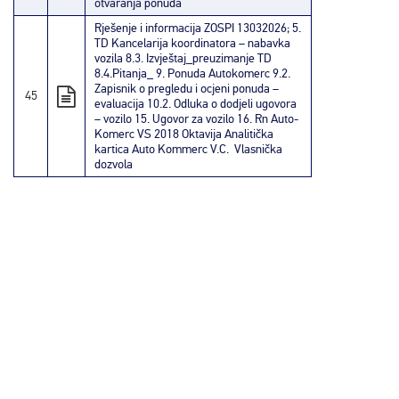
otvaranja ponuda
Rješenje i informacija ZOSPI 13032026;
5.
TD Kancelarija koordinatora – nabavka
vozila
8.3. Izvještaj_preuzimanje TD
8.4.Pitanja_
9. Ponuda Autokomerc
9.2.
Zapisnik o pregledu i ocjeni ponuda –
45
evaluacija
10.2. Odluka o dodjeli ugovora
– vozilo
15. Ugovor za vozilo
16. Rn Auto-
Komerc VS 2018 Oktavija
Analitička
kartica Auto Kommerc V.C.
Vlasnička
dozvola