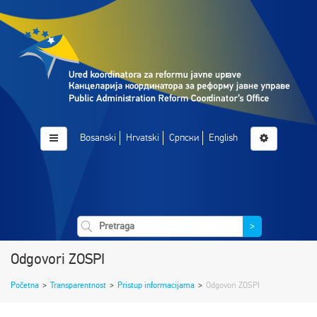
Bosanski
Hrvatski
Српски
English
>
Odgovori ZOSPI
Početna
>
Transparentnost
>
Pristup informacijama
>
Odgovori ZOSPI