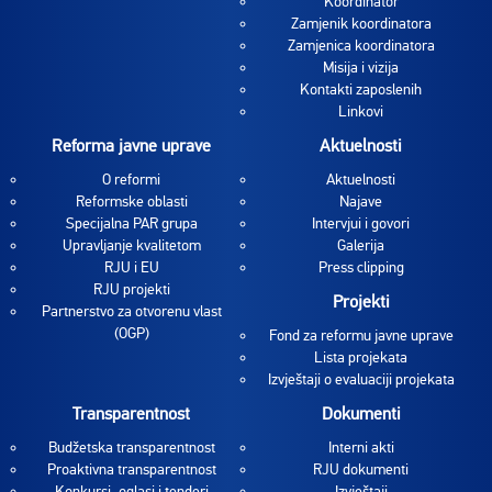
Koordinator
Zamjenik koordinatora
Zamjenica koordinatora
Misija i vizija
Kontakti zaposlenih
Linkovi
Reforma javne uprave
Aktuelnosti
O reformi
Aktuelnosti
Reformske oblasti
Najave
Specijalna PAR grupa
Intervjui i govori
Upravljanje kvalitetom
Galerija
RJU i EU
Press clipping
RJU projekti
Projekti
Partnerstvo za otvorenu vlast
(OGP)
Fond za reformu javne uprave
Lista projekata
Izvještaji o evaluaciji projekata
Transparentnost
Dokumenti
Budžetska transparentnost
Interni akti
Proaktivna transparentnost
RJU dokumenti
Konkursi, oglasi i tenderi
Izvještaji