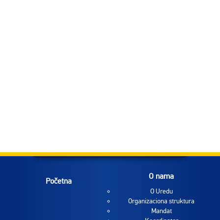
O nama
Početna
O Uredu
Organizaciona struktura
Mandat