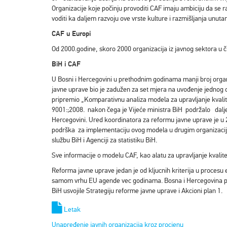
Organizacije koje počinju provoditi CAF imaju ambiciju da se r
voditi ka daljem razvoju ove vrste kulture i razmišljanja unutar
CAF u Europi
Od 2000.godine, skoro 2000 organizacija iz javnog sektora u čit
BiH i CAF
U Bosni i Hercegovini u prethodnim godinama manji broj orga
javne uprave bio je zadužen za set mjera na uvođenje jednog
pripremio „Komparativnu analiza modela za upravljanje kvali
9001:;2008. nakon čega je Vijeće ministra BiH podržalo dalje
Hercegovini. Ured koordinatora za reformu javne uprave je u
podrška za implementaciju ovog modela u drugim organizacija
službu BiH i Agenciji za statistiku BiH.
Sve informacije o modelu CAF, kao alatu za upravljanje kvali
Reforma javne uprave jedan je od kljucnih kriterija u procesu e
samom vrhu EU agende vec godinama. Bosna i Hercegovina proc
BiH usvojile Strategiju reforme javne uprave i Akcioni plan 1.
Letak
Unapređenje javnih organizacija kroz procjenu