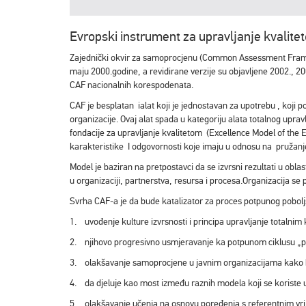
Evropski instrument za upravljanje kvalit
Zajednički okvir za samoprocjenu (Common Assessment Framewo
maju 2000.godine, a revidirane verzije su objavljene 2002., 2
CAF nacionalnih korespodenata.
CAF je besplatan ialat koji je jednostavan za upotrebu , koj
organizacije. Ovaj alat spada u kategoriju alata totalnog upr
fondacije za upravljanje kvalitetom (Excellence Model of the
karakteristike I odgovornosti koje imaju u odnosu na pružanj
Model je baziran na pretpostavci da se izvrsni rezultati u oblas
u organizaciji, partnerstva, resursa i procesa.Organizacija se p
Svrha CAF-a je da bude katalizator za proces potpunog poboljš
1. uvođenje kulture izvrsnosti i principa upravljanje totalnim
2. njihovo progresivno usmjeravanje ka potpunom ciklusu „plani
3. olakšavanje samoprocjene u javnim organizacijama kako bi 
4. da djeluje kao most između raznih modela koji se koriste u
5. olakšavanje učenja na osnovu poređenja s referentnim vri