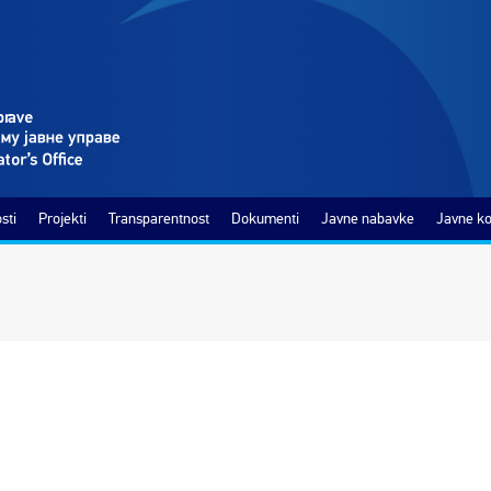
sti
Projekti
Transparentnost
Dokumenti
Javne nabavke
Javne ko