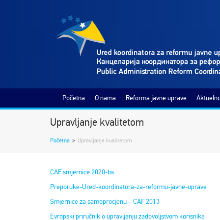
Početna
O nama
Reforma javne uprave
Aktuelno
Upravljanje kvalitetom
Početna
>
Upravljanje kvalitetom
CAF smjernice 2020-bs
Preporuke-Ured-koordinatora-za-reformu-javne-uprave
Smjernice za samoprocjenu – CAF 2013
Evropski priručnik o upravljanju zadovoljstvom korisnika