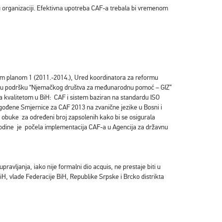
i u organizaciji. Efektivna upotreba CAF-a trebala bi vremenom
nim planom 1 (2011.-2014.), Ured koordinatora za reformu
rtsku podršku “Njemačkog društva za međunarodnu pomoć – GIZ”
 kvalitetom u BiH: CAF i sistem baziran na standardu ISO
agođene Smjernice za CAF 2013 na zvanične jezike u Bosni i
 obuke za određeni broj zapsolenih kako bi se osigurala
godine je počela implementacija CAF-a u Agencija za državnu
ravljanja, iako nije formalni dio acquis, ne prestaje biti u
, vlade Federacije BiH, Republike Srpske i Brcko distrikta