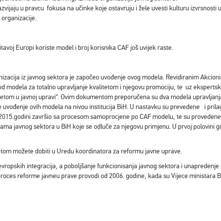
azvijaju u pravcu fokusa na učinke koje ostavruju i žele uvesti kulturu izvrsnost
 organizacije.
avoj Europi koriste model i broj korisnika CAF još uvijek raste.
nizacija iz javnog sektora je započeo uvođenje ovog modela. Revidiranim Akcio
 od modela za totalno upravljanje kvalitetom i njegovu promociju, te uz ekspe
tetom u javnoj upravi“. Ovim dokumentom preporučena su dva modela upravljanja
 uvođenje ovih modela na nivou institucija BiH. U nastavku su prevedene i pril
 2015.godini završio sa procesom samoprocjene po CAF modelu, te su provedene
ma javnog sektora u BiH koje se odluče za njegovu primjenu. U prvoj polovini 
tetom možete dobiti u Uredu koordinatora za reformu javne uprave.
vropskih integracija, a poboljšanje funkcionisanja javnog sektora i unapredenje up
es reforme javneu prave provodi od 2006. godine, kada su Vijece ministara BiH