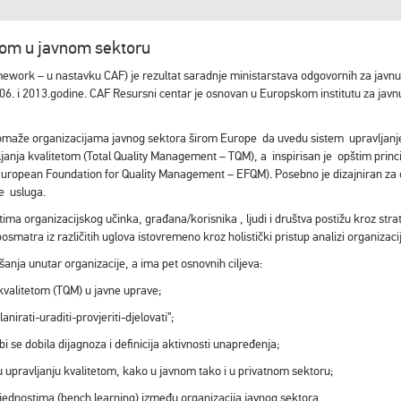
etom u javnom sektoru
rk – u nastavku CAF) je rezultat saradnje ministarstava odgovornih za javnu up
006. i 2013.godine. CAF Resursni centar je osnovan u Europskom institutu za jav
i pomaže organizacijama javnog sektora širom Europe da uvedu sistem upravljanj
avljanja kvalitetom (Total Quality Management – TQM), a inspirisan je opštim pri
 European Foundation for Quality Management – EFQM). Posebno je dizajniran za 
e usluga.
tima organizacijskog učinka, građana/korisnika , ljudi i društva postižu kroz stra
osmatra iz različitih uglova istovremeno kroz holistički pristup analizi organizac
anja unutar organizacije, a ima pet osnovnih ciljeva:
 kvalitetom (TQM) u javne uprave;
rati-uraditi-provjeriti-djelovati”;
se dobila dijagnoza i definicija aktivnosti unapređenja;
 upravljanju kvalitetom, kako u javnom tako i u privatnom sektoru;
jednostima (bench learning) između organizacija javnog sektora.