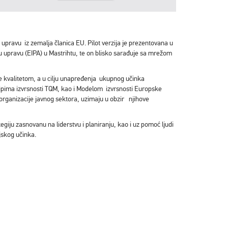
ravu iz zemalja članica EU. Pilot verzija je prezentovana u
nu upravu (EIPA) u Mastrihtu, te on blisko sarađuje sa mrežom
e kvalitetom, a u cilju unapređenja ukupnog učinka
ncipima izvrsnosti TQM, kao i Modelom izvrsnosti Europske
organizacije javnog sektora, uzimaju u obzir njihove
tegiju zasnovanu na liderstvu i planiranju, kao i uz pomoć ljudi
ijskog učinka.