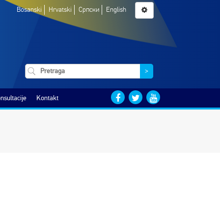
Bosanski
Hrvatski
Српски
English
>
nsultacije
Kontakt