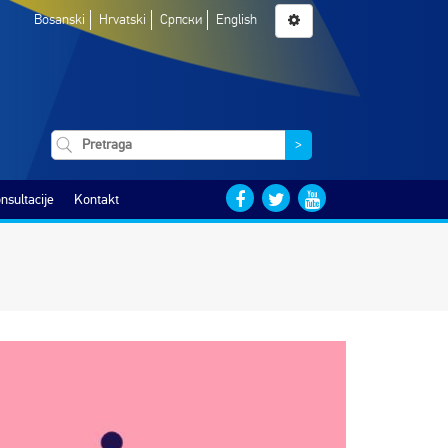
Bosanski
Hrvatski
Српски
English
>
nsultacije
Kontakt