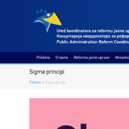
Početna
O nama
Reforma javne uprave
Aktuelno
Sigma principi
Početna
>
Sigma principi