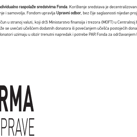
 individualno raspolaže sredstvima Fonda
. Korištenje sredstava je decentralizova
enje i samovolja. Fondom upravlja
Upravni odbor
, bez čije saglasnosti nijedan pro
n u stranoj valuti, koji drži Ministarstvo finansija i trezora (MOFT) u Centralno
ože se uvećati učešćem dodatnih donatora ili povećanjem učešća postojećih donat
donatori uzimaju u obzir trenutni napredak i potrebe PAR Fonda za održavanjem l