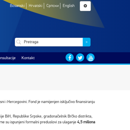
Bosanski
Hrvatski
Српски
English
>
nsultacije
Kontakt
i i Hercegovini. Fond je namijenjen isključivo finansiranju
je BiH, Republike Srpske, gradonačelnik Brčko distrikta,
ime su ispunjeni formalni preduslovi za ulaganje
4,5 miliona