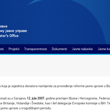
sti
Projekti
Transparentnost
Dokumenti
Javne nabavke
Javne ko
 koja je zajednica donatora namijenila za provođenje reforme javne uprave u Bosn
isali su u Sarajevu
12. jula 2007.
godine premijeri Bosne i Hercegovine, Federaci
e Britanije, Holandije i Švedske, kao i šef delegacije Evropske komisije u BiH. T
 javne uprave u trogodišnjem periodu.