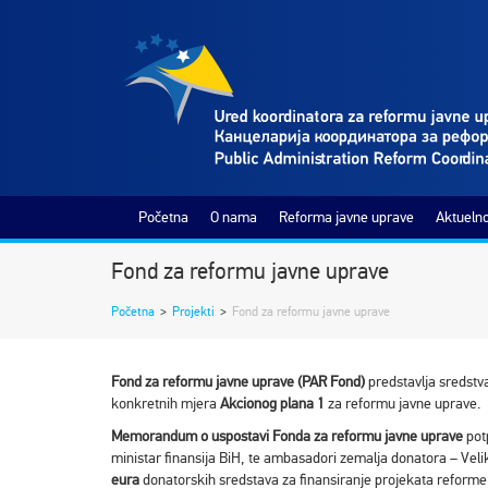
Početna
O nama
Reforma javne uprave
Aktuelno
Fond za reformu javne uprave
Početna
>
Projekti
>
Fond za reformu javne uprave
Fond za reformu javne uprave (PAR Fond)
predstavlja sredstva
konkretnih mjera
Akcionog plana 1
za reformu javne uprave.
Memorandum o uspostavi Fonda za reformu javne uprave
potp
ministar finansija BiH, te ambasadori zemalja donatora – Velik
eura
donatorskih sredstava za finansiranje projekata reforme