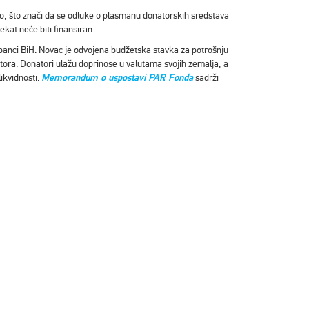
no, što znači da se odluke o plasmanu donatorskih sredstava
jekat neće biti finansiran.
j banci BiH. Novac je odvojena budžetska stavka za potrošnju
ora. Donatori ulažu doprinose u valutama svojih zemalja, a
ikvidnosti.
Memorandum o uspostavi PAR Fonda
sadrži