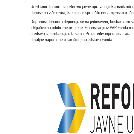
Ured koordinatora za reformu javne uprave
nije korisnik niti
donose na više nivoa, kako bi se spriječilo nenamjensko troš
Doprinosi donatora deponuju se na jedinstveni, beskamatni raču
isključivo na odobrene projekte. Finansiranje iz PAR Fonda m
sredstva se prebacuju u fazama. Pri određivanju iznosa rata, 
detaljne napomene o korištenju sredstava Fonda.