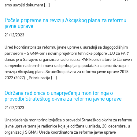
smo usvojiti dokument […]
Počele pripreme na reviziji Akcijskog plana za reformu
javne uprave
21/12/2023
Ured koordinatora za reformu javne uprave u suradnji sa dugogodišnjim
partnerom – SIGMA-om i novim projektom tehničke potpore „EU za PAR“
danas je u Sarajevu organizirao radionicu za PAR koordinatore te članove i
zamjenike nadzornih timova radi prikupljanja podataka za prioritizaciju i
reviziju Akcijskog plana Strateškog okvira za reformu javne uprave 2018 –
2022 (2027). „Prioritizacija […]
Održana radionica o unaprjeđenju monitoringa o
provedbi Strateškog okvira za reformu javne uprave
21/12/2023
Unaprjeđenja monitoring izvješća o provedbi Strateškog okvira za reformu
javne uprave tema je radionice koja je održana u srijedu, 20. decembra, u
organizaciji SIGMA i Ureda koordinatora za reforme javne uprave