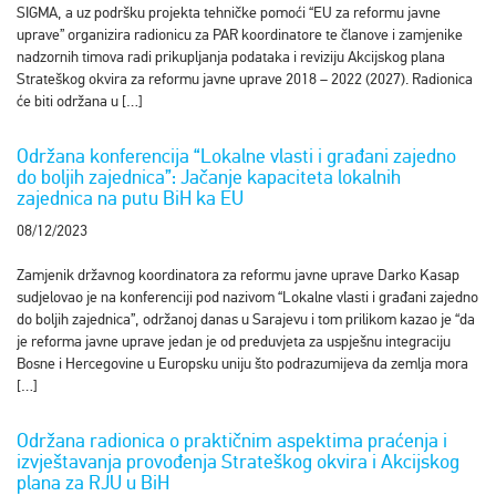
SIGMA, a uz podršku projekta tehničke pomoći “EU za reformu javne
uprave” organizira radionicu za PAR koordinatore te članove i zamjenike
nadzornih timova radi prikupljanja podataka i reviziju Akcijskog plana
Strateškog okvira za reformu javne uprave 2018 – 2022 (2027). Radionica
će biti održana u […]
Održana konferencija “Lokalne vlasti i građani zajedno
do boljih zajednica”: Jačanje kapaciteta lokalnih
zajednica na putu BiH ka EU
08/12/2023
Zamjenik državnog koordinatora za reformu javne uprave Darko Kasap
sudjelovao je na konferenciji pod nazivom “Lokalne vlasti i građani zajedno
do boljih zajednica”, održanoj danas u Sarajevu i tom prilikom kazao je “da
je reforma javne uprave jedan je od preduvjeta za uspješnu integraciju
Bosne i Hercegovine u Europsku uniju što podrazumijeva da zemlja mora
[…]
Održana radionica o praktičnim aspektima praćenja i
izvještavanja provođenja Strateškog okvira i Akcijskog
plana za RJU u BiH