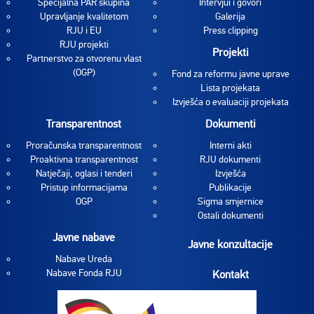
Specijalna PAR skupina
Intervjui i govori
Upravljanje kvalitetom
Galerija
RJU i EU
Press clipping
RJU projekti
Projekti
Partnerstvo za otvorenu vlast
(OGP)
Fond za reformu javne uprave
Lista projekata
Izvješća o evaluaciji projekata
Transparentnost
Dokumenti
Proračunska transparentnost
Interni akti
Proaktivna transparentnost
RJU dokumenti
Natječaji, oglasi i tenderi
Izvješća
Pristup informacijama
Publikacije
OGP
Sigma smjernice
Ostali dokumenti
Javne nabave
Javne konzultacije
Nabave Ureda
Nabave Fonda RJU
Kontakt