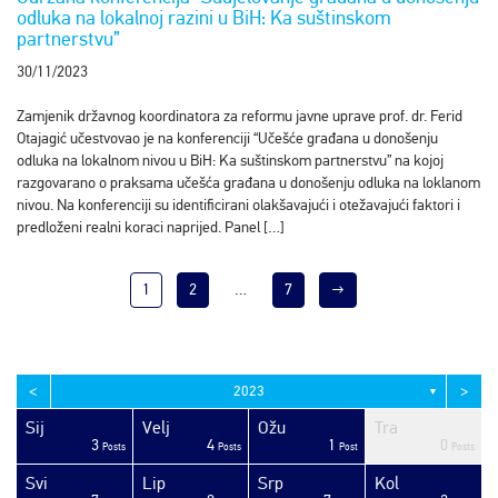
odluka na lokalnoj razini u BiH: Ka suštinskom
partnerstvu”
30/11/2023
Zamjenik državnog koordinatora za reformu javne uprave prof. dr. Ferid
Otajagić učestvovao je na konferenciji “Učešće građana u donošenju
odluka na lokalnom nivou u BiH: Ka suštinskom partnerstvu” na kojoj
razgovarano o praksama učešća građana u donošenju odluka na loklanom
nivou. Na konferenciji su identificirani olakšavajući i otežavajući faktori i
predloženi realni koraci naprijed. Panel […]
1
2
…
7
→
<
>
2023
▼
Sij
Velj
Ožu
Tra
3
4
1
0
sts
sts
sts
sts
sts
sts
sts
sts
sts
sts
sts
sts
sts
sts
sts
sts
sts
sts
sts
ost
Posts
Posts
Post
Posts
Svi
Lip
Srp
Kol