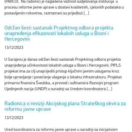
(PARCO). Na radionici je naglašena važnost sudjelovanja institucija u
procesu reforme javne uprave u dostavi kvalitetnih, cjelovitih podataka u
postavljenim rokovima, razmatrani su prijedlozi […]
Održan šesti sastanak Projektnog odbora projekta
unapređenja efikasnosti lokalnih usluga u Bosni i
Hercegovini
13/12/2023
U Sarajevu je danas održan šesti sastanak Projektnog odbora projekta
unaprjeđenja učinkovitosti lokalnih usluga u Bosni i Hercegovini. PIPLS
projekat ima za cilj unaprijediti pristup ključnim javnim uslugama kroz
bolje upravljanje i povećanje ulaganja u lokalnu infrastrukturu. Projekat
primarno finansira Švedska, a provodi i sufinansira Razvojni program
Ujedinjenih nacija (UNDP) u suradnji sa Uredom koordinatora […]
Radionica o reviziji Akcijskog plana Strateškog okvira za
reformu javne uprave
13/12/2023
Ured koordinatora za reformu javne uprave u saradnji sa inicijativom