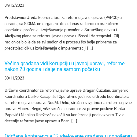
04/12/2023
Predstavnici Ureda koordinatora za reformu javne uprave (PARCO) u
suradnji sa SIGMA-om organizirali su danas radionicu o praktičnim
aspektima praćenja i izvještavanja provođenja Strateškog okvira i
Akcijskog plana za reformu javne uprave u Bosni i Hercegovini. Cilj
radionice bio je da se svi sudionici u procesu što bolje pripreme za
predstojeći ciklus izvještavanja o implementaciji […]
Većina građana vidi korupciju u javnoj upravi, reforme
nakon 20 godina i dalje na samom početku
30/11/2023
Državni koordinator za reformu javne uprave Dragan Ćuzulan, zamjenik
koordinatora Darko Kasap, šef Operativne jedinice u Uredu koordinatora
za reformu javne uprave Nedžib Delić, stručna savjetnica za reformu javne
uprave Mubera Begić, više stručne suradnice za pravne poslove Ranka
Papović i Nikolina Knežević nazočili su konferenciji pod nazivom “Dvije
decenije reforme javne uprave u Bosni […]
Održana konferencija “Sudjelovanje građana u donošenju