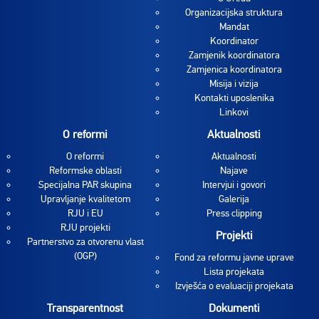
Organizacijska struktura
Mandat
Koordinator
Zamjenik koordinatora
Zamjenica koordinatora
Misija i vizija
Kontakti uposlenika
Linkovi
O reformi
Aktualnosti
O reformi
Aktualnosti
Reformske oblasti
Najave
Specijalna PAR skupina
Intervjui i govori
Upravljanje kvalitetom
Galerija
RJU i EU
Press clipping
RJU projekti
Projekti
Partnerstvo za otvorenu vlast
(OGP)
Fond za reformu javne uprave
Lista projekata
Izvješća o evaluaciji projekata
Transparentnost
Dokumenti