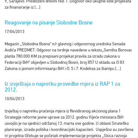
9, Sarajevo. Predloženi dnevni red: 1. Dogovor oko ukupne liste projekata
za finansiranje iz […]
Reagovanje na pisanje Slobodne Bosne
17/04/2013
Magazin „Slobodna Bosna“ n/r glavnog i odgovornog urednika Senada
Avdića PREDMET: Odgovor na tvrdnje navedene u tekstu„Semiha Borovac
platila 780.000 KM za prepisani projekat pravila za izradu zakona u
Federaciji BiH“ objavljen u Slobodnoj Bosni, broj 857 U skladu sa čl 83
Zakona o javnom informisanju BiH i čl. 5 i 7. Kodeksa za štampu […]
Iz izvještaja o napretku provedbe mjera iz RAP 1 za
2012.
10/04/2013
Izvještaj o napretku praćenja mjera iz Revidiranog akcionog plana 1
Strategije reforme javne uprave za 2012. godinu Vijeće ministara BiH
usvojilo je na sjednici održanoj 13. marta ove godine. U oblasti Strateško
planiranje, izrada politika i koordinacijski kapaciteti: Uspješno su završena
tri projekta Očekuje se početak implementacije projekta „Skica razvoja