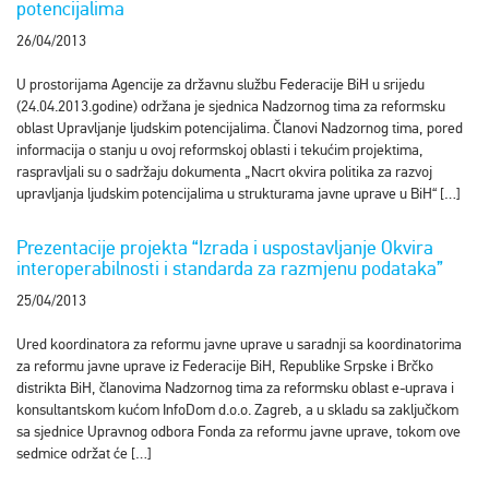
potencijalima
26/04/2013
U prostorijama Agencije za državnu službu Federacije BiH u srijedu
(24.04.2013.godine) održana je sjednica Nadzornog tima za reformsku
oblast Upravljanje ljudskim potencijalima. Članovi Nadzornog tima, pored
informacija o stanju u ovoj reformskoj oblasti i tekućim projektima,
raspravljali su o sadržaju dokumenta „Nacrt okvira politika za razvoj
upravljanja ljudskim potencijalima u strukturama javne uprave u BiH“ […]
Prezentacije projekta “Izrada i uspostavljanje Okvira
interoperabilnosti i standarda za razmjenu podataka”
25/04/2013
Ured koordinatora za reformu javne uprave u saradnji sa koordinatorima
za reformu javne uprave iz Federacije BiH, Republike Srpske i Brčko
distrikta BiH, članovima Nadzornog tima za reformsku oblast e-uprava i
konsultantskom kućom InfoDom d.o.o. Zagreb, a u skladu sa zaključkom
sa sjednice Upravnog odbora Fonda za reformu javne uprave, tokom ove
sedmice održat će […]