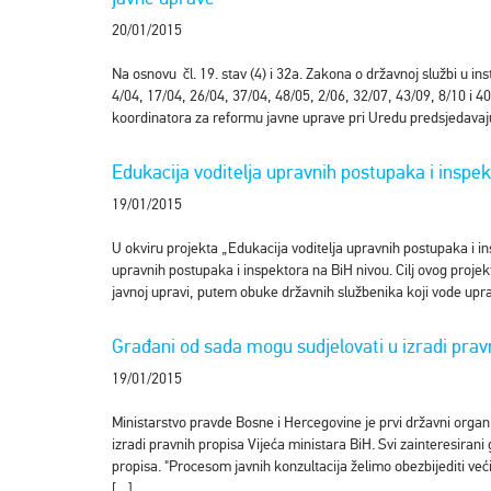
20/01/2015
Na osnovu čl. 19. stav (4) i 32a. Zakona o državnoj službi u in
4/04, 17/04, 26/04, 37/04, 48/05, 2/06, 32/07, 43/09, 8/10 i 
koordinatora za reformu javne uprave pri Uredu predsjedavaj
Edukacija voditelja upravnih postupaka i inspe
19/01/2015
U okviru projekta „Edukacija voditelja upravnih postupaka i in
upravnih postupaka i inspektora na BiH nivou. Cilj ovog projekta
javnoj upravi, putem obuke državnih službenika koji vode upra
Građani od sada mogu sudjelovati u izradi prav
19/01/2015
Ministarstvo pravde Bosne i Hercegovine je prvi državni organ 
izradi pravnih propisa Vijeća ministara BiH. Svi zainteresirani 
propisa. "Procesom javnih konzultacija želimo obezbijediti ve
[…]