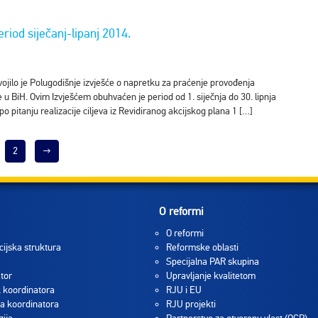
riod siječanj-lipanj 2014.
vojilo je Polugodišnje izvješće o napretku za praćenje provođenja
u BiH. Ovim Izvješćem obuhvaćen je period od 1. siječnja do 30. lipnja
pitanju realizacije ciljeva iz Revidiranog akcijskog plana 1 […]
2
→
O reformi
O reformi
cijska struktura
Reformske oblasti
Specijalna PAR skupina
tor
Upravljanje kvalitetom
 koordinatora
RJU i EU
a koordinatora
RJU projekti