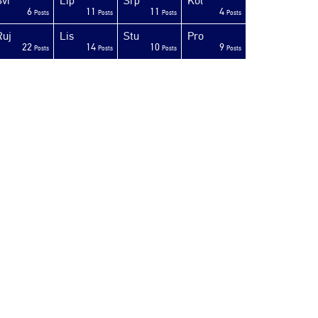
Svi
Lip
Srp
Kol
6
11
11
4
Posts
Posts
Posts
Posts
Ruj
Lis
Stu
Pro
22
14
10
9
Posts
Posts
Posts
Posts