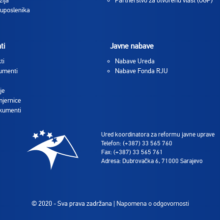
zija
Partnerstvo za otvorenu vlast (OGP)
 uposlenika
ti
Javne nabave
ti
Nabave Ureda
umenti
Nabave Fonda RJU
je
jernice
okumenti
Ured koordinatora za reformu javne uprave
Telefon: (+387) 33 565 760
Fax: (+387) 33 565 761
Adresa: Dubrovačka 6, 71000 Sarajevo
© 2020 - Sva prava zadržana |
Napomena o odgovornosti