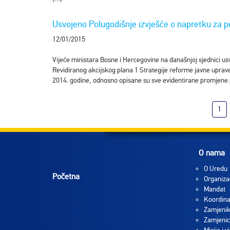
Usvojeno Polugodišnje izvješće o napretku za pe
12/01/2015
Vijeće ministara Bosne i Hercegovine na današnjoj sjednici us
Revidiranog akcijskog plana 1 Strategije reforme javne uprave 
2014. godine, odnosno opisane su sve evidentirane promjene po 
1
O nama
O Uredu
Početna
Organiza
Mandat
Koordina
Zamjenik
Zamjenic