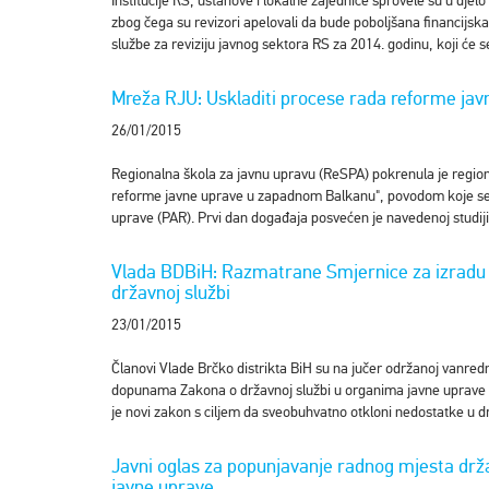
Institucije RS, ustanove i lokalne zajednice sprovele su u djel
zbog čega su revizori apelovali da bude poboljšana financijska
službe za reviziju javnog sektora RS za 2014. godinu, koji će
Mreža RJU: Uskladiti procese rada reforme jav
26/01/2015
Regionalna škola za javnu upravu (ReSPA) pokrenula je regiona
reforme javne uprave u zapadnom Balkanu", povodom koje se 
uprave (PAR). Prvi dan događaja posvećen je navedenoj studiji
Vlada BDBiH: Razmatrane Smjernice za izradu
državnoj službi
23/01/2015
Članovi Vlade Brčko distrikta BiH su na jučer održanoj vanred
dopunama Zakona o državnoj službi u organima javne uprave Br
je novi zakon s ciljem da sveobuhvatno otkloni nedostatke u d
Javni oglas za popunjavanje radnog mjesta drž
javne uprave