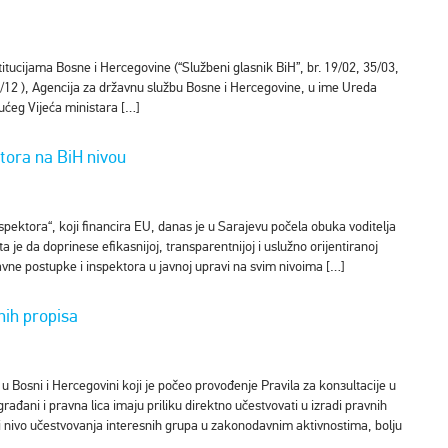
stitucijama Bosne i Hercegovine (“Službeni glasnik BiH”, br. 19/02, 35/03,
40/12 ), Agencija za državnu službu Bosne i Hercegovine, u ime Ureda
ućeg Vijeća ministara […]
ktora na BiH nivou
spektora“, koji financira EU, danas je u Sarajevu počela obuka voditelja
 je da doprinese efikasnijoj, transparentnijoj i uslužno orijentiranoj
vne postupke i inspektora u javnoj upravi na svim nivoima […]
nih propisa
u Bosni i Hercegovini koji je počeo provođenje Pravila za konзultacije u
građani i pravna lica imaju priliku direktno učestvovati u izradi pravnih
ći nivo učestvovanja interesnih grupa u zakonodavnim aktivnostima, bolju