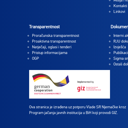
Misija i vi
Kontakti
Linkovi
Transparentnost
Dokumen
Proračunska transparentnost
Interni ak
Proaktivna transparentnost
RJU dok
Natječaji, oglasi i tenderi
Izvješća
Pristup informacijama
Publikaci
OGP
Sigma sm
Ostali d
Ova stranica je izrađena uz potporu Vlade SR Njemačke kroz
Program jačanja javnih institucija u BiH koji provodi GIZ.