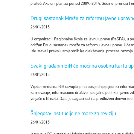
prateći Akcioni plan za period 2009.-2014. Godine, prenosi Fena
Drugi sastanak Mreže za reformu javne upravn
26/01/2015
U organizaciji Regionalne škole za javnu upravu (ReSPA), u pone
održan Drugi sastanak mreže za reformu javne uprave. Učesni
iskustava i praksi usmjerenih ka olakšavanju procesa razvoja 
Svaki građanin BiH će moći na osobnu kartu upis
26/01/2015
Vijeće ministara BiH usvojilo je na posljednjoj sjednici infor
za inovacije, informaciono društvo, socijalnu politiku i javn
veljače u Briselu. Data je saglasnost na predloženi dnevni red
Šnjegota: Institucije ne mare za reviziju
26/01/2015