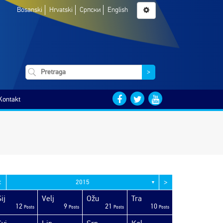
Bosanski
Hrvatski
Српски
English
>
Kontakt
<
>
2015
▼
ij
Velj
Ožu
Tra
12
9
21
10
Posts
Posts
Posts
Posts