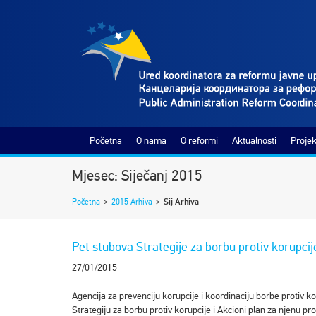
Početna
O nama
O reformi
Aktualnosti
Projek
Mjesec: Siječanj 2015
Početna
>
2015 Arhiva
>
Sij Arhiva
Pet stubova Strategije za borbu protiv korupcij
27/01/2015
Agencija za prevenciju korupcije i koordinaciju borbe protiv ko
Strategiju za borbu protiv korupcije i Akcioni plan za njenu pr