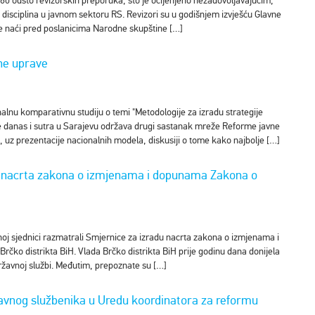
o 60 odsto revizorskih preporuka, što je ocijenjeno nezadovoljavajućim,
 disciplina u javnom sektoru RS. Revizori su u godišnjem izvješću Glavne
 se naći pred poslanicima Narodne skupštine […]
ne uprave
lnu komparativnu studiju o temi "Metodologije za izradu strategije
danas i sutra u Sarajevu održava drugi sastanak mreže Reforme javne
, uz prezentacije nacionalnih modela, diskusiji o tome kako najbolje […]
 nacrta zakona o izmjenama i dopunama Zakona o
noj sjednici razmatrali Smjernice za izradu nacrta zakona o izmjenama i
čko distrikta BiH. Vlada Brčko distrikta BiH prije godinu dana donijela
ržavnoj službi. Međutim, prepoznate su […]
avnog službenika u Uredu koordinatora za reformu