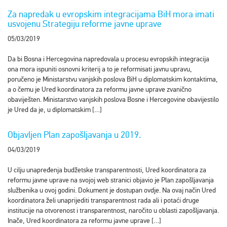
Za napredak u evropskim integracijama BiH mora imati
usvojenu Strategiju reforme javne uprave
05/03/2019
Da bi Bosna i Hercegovina napredovala u procesu evropskih integracija
ona mora ispuniti osnovni kriterij a to je reformisati javnu upravu,
poručeno je Ministarstvu vanjskih poslova BiH u diplomatskim kontaktima,
a o čemu je Ured koordinatora za reformu javne uprave zvanično
obaviješten. Ministarstvo vanjskih poslova Bosne i Hercegovine obavijestilo
je Ured da je, u diplomatskim […]
Objavljen Plan zapošljavanja u 2019.
04/03/2019
U cilju unapređenja budžetske transparentnosti, Ured koordinatora za
reformu javne uprave na svojoj web stranici objavio je Plan zapošljavanja
službenika u ovoj godini. Dokument je dostupan ovdje. Na ovaj način Ured
koordinatora želi unaprijediti transparentnost rada ali i potaći druge
institucije na otvorenost i transparentnost, naročito u oblasti zapošljavanja.
Inače, Ured koordinatora za reformu javne uprave […]