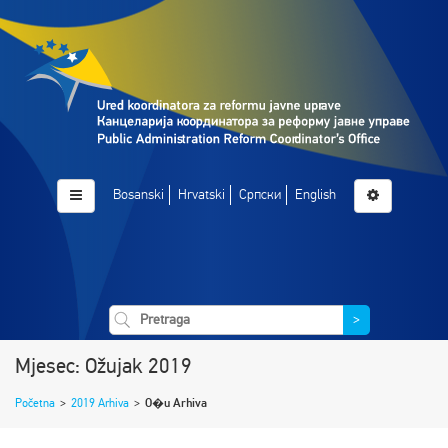
Bosanski
Hrvatski
Српски
English
>
Mjesec: Ožujak 2019
Početna
>
2019 Arhiva
>
O�u Arhiva