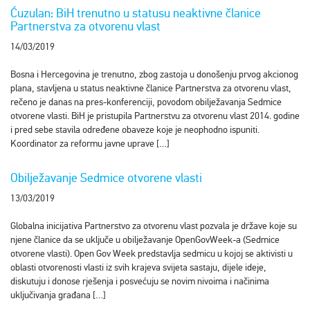
Ćuzulan: BiH trenutno u statusu neaktivne članice
Partnerstva za otvorenu vlast
14/03/2019
Bosna i Hercegovina je trenutno, zbog zastoja u donošenju prvog akcionog
plana, stavljena u status neaktivne članice Partnerstva za otvorenu vlast,
rečeno je danas na pres-konferenciji, povodom obilježavanja Sedmice
otvorene vlasti. BiH je pristupila Partnerstvu za otvorenu vlast 2014. godine
i pred sebe stavila određene obaveze koje je neophodno ispuniti.
Koordinator za reformu javne uprave […]
Obilježavanje Sedmice otvorene vlasti
13/03/2019
Globalna inicijativa Partnerstvo za otvorenu vlast pozvala je države koje su
njene članice da se uključe u obilježavanje OpenGovWeek-a (Sedmice
otvorene vlasti). Open Gov Week predstavlja sedmicu u kojoj se aktivisti u
oblasti otvorenosti vlasti iz svih krajeva svijeta sastaju, dijele ideje,
diskutuju i donose rješenja i posvećuju se novim nivoima i načinima
uključivanja građana […]