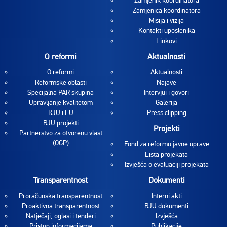
Zamjenik koordinatora
Zamjenica koordinatora
Misija i vizija
Kontakti uposlenika
Linkovi
O reformi
Aktualnosti
O reformi
Aktualnosti
Reformske oblasti
Najave
Specijalna PAR skupina
Intervjui i govori
Upravljanje kvalitetom
Galerija
RJU i EU
Press clipping
RJU projekti
Projekti
Partnerstvo za otvorenu vlast
(OGP)
Fond za reformu javne uprave
Lista projekata
Izvješća o evaluaciji projekata
Transparentnost
Dokumenti
Proračunska transparentnost
Interni akti
Proaktivna transparentnost
RJU dokumenti
Natječaji, oglasi i tenderi
Izvješća
Pristup informacijama
Publikacije