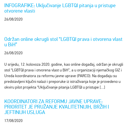
INFOGRAFIKE: Uključivanje LGBTQI pitanja u pristupe
otvorene vlasti
26/08/2020
Održan online okrugli stol “LGBTQI prava i otvorena vlast
u BiH”
26/08/2020
U srijedu, 12. kolovoza 2020. godine, kao online događaj, održan je okrugli
stol “LGBTQI prava i otvorena vlast u BiH”, a u organizaciji njemačkog GIZ i
Ureda koordinatora za reformu javne uprave (PARCO). Na događaju su
predstavljeni ključni nalazi i preporuke iz istraživanja koje je provedeno u
okviru pilot projekta “Uključivanje pitanja LGBTQI u pristupe […]
KOORDINATORI ZA REFORMU JAVNE UPRAVE:
PRIORITET JE PRUŽANJE KVALITETNIJIH, BRŽIH I
JEFTINIJH USLUGA
17/08/2020