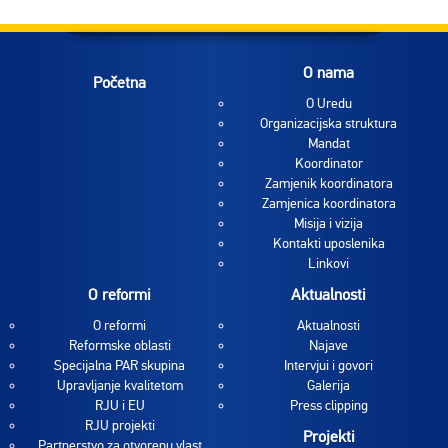
O nama
Početna
O Uredu
Organizacijska struktura
Mandat
Koordinator
Zamjenik koordinatora
Zamjenica koordinatora
Misija i vizija
Kontakti uposlenika
Linkovi
O reformi
Aktualnosti
O reformi
Aktualnosti
Reformske oblasti
Najave
Specijalna PAR skupina
Intervjui i govori
Upravljanje kvalitetom
Galerija
RJU i EU
Press clipping
RJU projekti
Projekti
Partnerstvo za otvorenu vlast