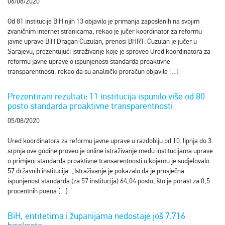
06/08/2020
Od 81 institucije BiH njih 13 objavilo je primanja zaposlenih na svojim
zvaničnim internet stranicama, rekao je jučer koordinator za reformu
javne uprave BiH Dragan Ćuzulan, prenosi BHRT. Ćuzulan je jučer u
Sarajevu, prezentujući istraživanje koje je sproveo Ured koordinatora za
reformu javne uprave o ispunjenosti standarda proaktivne
transparentnosti, rekao da su analitički proračun objavile […]
Prezentirani rezultati: 11 institucija ispunilo više od 80
posto standarda proaktivne transparentnosti
05/08/2020
Ured koordinatora za reformu javne uprave u razdoblju od 10. lipnja do 3.
srpnja ove godine proveo je online istraživanje među institucijama uprave
o primjeni standarda proaktivne transarentnosti u kojemu je sudjelovalo
57 državnih institucija. „Istraživanje je pokazalo da je prosječna
ispunjenost standarda (za 57 institucija) 64,04 posto, što je porast za 0,5
procentnih poena […]
BiH, entitetima i županijama nedostaje još 7.716