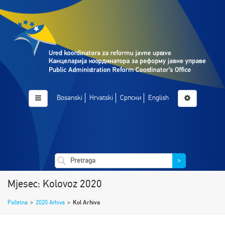
Bosanski
Hrvatski
Српски
English
>
Mjesec: Kolovoz 2020
Početna
>
2020 Arhiva
>
Kol Arhiva