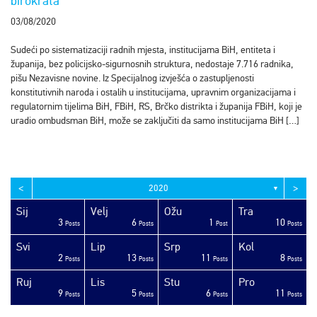
birokrata
03/08/2020
Sudeći po sistematizaciji radnih mjesta, institucijama BiH, entiteta i
županija, bez policijsko-sigurnosnih struktura, nedostaje 7.716 radnika,
pišu Nezavisne novine. Iz Specijalnog izvješća o zastupljenosti
konstitutivnih naroda i ostalih u institucijama, upravnim organizacijama i
regulatornim tijelima BiH, FBiH, RS, Brčko distrikta i županija FBiH, koji je
uradio ombudsman BiH, može se zaključiti da samo institucijama BiH […]
<
>
2020
▼
Sij
Velj
Ožu
Tra
3
6
1
10
sts
sts
sts
sts
sts
sts
sts
sts
sts
sts
sts
sts
sts
sts
sts
sts
sts
sts
sts
ost
Posts
Posts
Post
Posts
Svi
Lip
Srp
Kol
2
13
11
8
sts
sts
sts
sts
sts
sts
sts
sts
sts
sts
sts
sts
sts
sts
sts
sts
sts
ost
ost
ost
Posts
Posts
Posts
Posts
Ruj
Lis
Stu
Pro
9
5
6
11
sts
sts
sts
sts
sts
sts
sts
sts
sts
sts
sts
sts
sts
sts
sts
sts
sts
sts
sts
ost
Posts
Posts
Posts
Posts