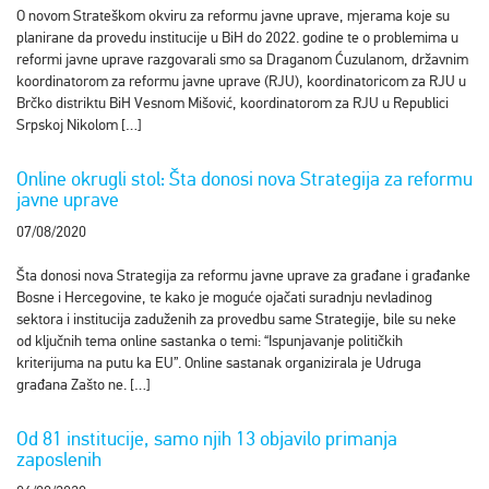
O novom Strateškom okviru za reformu javne uprave, mjerama koje su
planirane da provedu institucije u BiH do 2022. godine te o problemima u
reformi javne uprave razgovarali smo sa Draganom Ćuzulanom, državnim
koordinatorom za reformu javne uprave (RJU), koordinatoricom za RJU u
Brčko distriktu BiH Vesnom Mišović, koordinatorom za RJU u Republici
Srpskoj Nikolom […]
Online okrugli stol: Šta donosi nova Strategija za reformu
javne uprave
07/08/2020
Šta donosi nova Strategija za reformu javne uprave za građane i građanke
Bosne i Hercegovine, te kako je moguće ojačati suradnju nevladinog
sektora i institucija zaduženih za provedbu same Strategije, bile su neke
od ključnih tema online sastanka o temi: “Ispunjavanje političkih
kriterijuma na putu ka EU”. Online sastanak organizirala je Udruga
građana Zašto ne. […]
Od 81 institucije, samo njih 13 objavilo primanja
zaposlenih