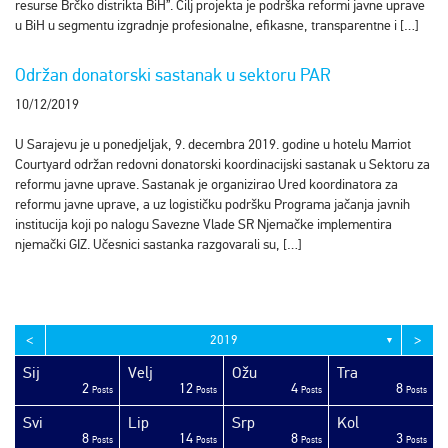
resurse Brčko distrikta BiH”. Cilj projekta je podrška reformi javne uprave
u BiH u segmentu izgradnje profesionalne, efikasne, transparentne i […]
Održan donatorski sastanak u sektoru PAR
10/12/2019
U Sarajevu je u ponedjeljak, 9. decembra 2019. godine u hotelu Marriot
Courtyard održan redovni donatorski koordinacijski sastanak u Sektoru za
reformu javne uprave. Sastanak je organizirao Ured koordinatora za
reformu javne uprave, a uz logističku podršku Programa jačanja javnih
institucija koji po nalogu Savezne Vlade SR Njemačke implementira
njemački GIZ. Učesnici sastanka razgovarali su, […]
<
>
2019
▼
Sij
Velj
Ožu
Tra
2
12
4
8
sts
sts
sts
sts
sts
sts
sts
sts
sts
sts
sts
sts
sts
sts
sts
sts
sts
sts
sts
ost
Posts
Posts
Posts
Posts
Svi
Lip
Srp
Kol
8
14
8
3
sts
sts
sts
sts
sts
sts
sts
sts
sts
sts
sts
sts
sts
sts
sts
sts
sts
ost
ost
ost
Posts
Posts
Posts
Posts