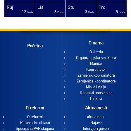
Ruj
Lis
Stu
Pro
12
8
3
5
sts
sts
sts
sts
sts
sts
sts
sts
sts
sts
sts
sts
sts
sts
sts
sts
sts
sts
sts
ost
Posts
Posts
Posts
Posts
O nama
Početna
O Uredu
Organizacijska struktura
Mandat
Koordinator
Zamjenik koordinatora
Zamjenica koordinatora
Misija i vizija
Kontakti uposlenika
Linkovi
O reformi
Aktualnosti
O reformi
Aktualnosti
Reformske oblasti
Najave
Specijalna PAR skupina
Intervjui i govori