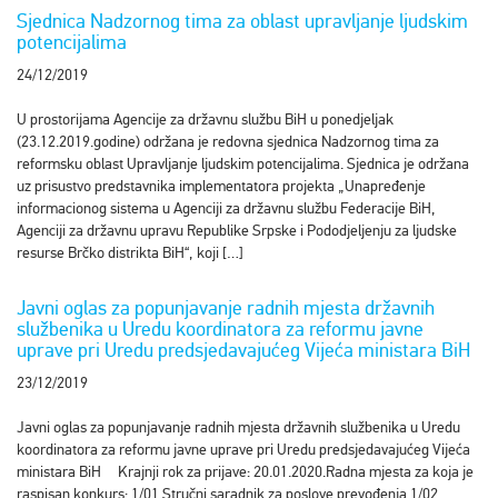
Sjednica Nadzornog tima za oblast upravljanje ljudskim
potencijalima
24/12/2019
U prostorijama Agencije za državnu službu BiH u ponedjeljak
(23.12.2019.godine) održana je redovna sjednica Nadzornog tima za
reformsku oblast Upravljanje ljudskim potencijalima. Sjednica je održana
uz prisustvo predstavnika implementatora projekta „Unapređenje
informacionog sistema u Agenciji za državnu službu Federacije BiH,
Agenciji za državnu upravu Republike Srpske i Pododjeljenju za ljudske
resurse Brčko distrikta BiH“, koji […]
Javni oglas za popunjavanje radnih mjesta državnih
službenika u Uredu koordinatora za reformu javne
uprave pri Uredu predsjedavajućeg Vijeća ministara BiH
23/12/2019
Javni oglas za popunjavanje radnih mjesta državnih službenika u Uredu
koordinatora za reformu javne uprave pri Uredu predsjedavajućeg Vijeća
ministara BiH Krajnji rok za prijave: 20.01.2020.Radna mjesta za koja je
raspisan konkurs: 1/01 Stručni saradnik za poslove prevođenja 1/02