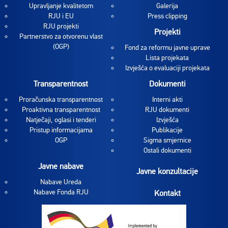
Upravljanje kvalitetom
Galerija
RJU i EU
Press clipping
RJU projekti
Projekti
Partnerstvo za otvorenu vlast
(OGP)
Fond za reformu javne uprave
Lista projekata
Izvješća o evaluaciji projekata
Transparentnost
Dokumenti
Proračunska transparentnost
Interni akti
Proaktivna transparentnost
RJU dokumenti
Natječaji, oglasi i tenderi
Izvješća
Pristup informacijama
Publikacije
OGP
Sigma smjernice
Ostali dokumenti
Javne nabave
Javne konzultacije
Nabave Ureda
Nabave Fonda RJU
Kontakt