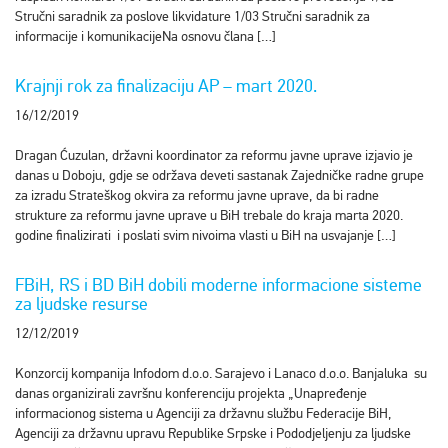
Stručni saradnik za poslove likvidature 1/03 Stručni saradnik za
informacije i komunikacijeNa osnovu člana […]
Krajnji rok za finalizaciju AP – mart 2020.
16/12/2019
Dragan Ćuzulan, državni koordinator za reformu javne uprave izjavio je
danas u Doboju, gdje se održava deveti sastanak Zajedničke radne grupe
za izradu Strateškog okvira za reformu javne uprave, da bi radne
strukture za reformu javne uprave u BiH trebale do kraja marta 2020.
godine finalizirati i poslati svim nivoima vlasti u BiH na usvajanje […]
FBiH, RS i BD BiH dobili moderne informacione sisteme
za ljudske resurse
12/12/2019
Konzorcij kompanija Infodom d.o.o. Sarajevo i Lanaco d.o.o. Banjaluka su
danas organizirali završnu konferenciju projekta „Unapređenje
informacionog sistema u Agenciji za državnu službu Federacije BiH,
Agenciji za državnu upravu Republike Srpske i Pododjeljenju za ljudske