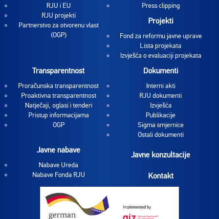
RJU i EU
Press clipping
RJU projekti
Projekti
Partnerstvo za otvorenu vlast
(OGP)
Fond za reformu javne uprave
Lista projekata
Izvješća o evaluaciji projekata
Transparentnost
Dokumenti
Proračunska transparentnost
Interni akti
Proaktivna transparentnost
RJU dokumenti
Natječaji, oglasi i tenderi
Izvješća
Pristup informacijama
Publikacije
OGP
Sigma smjernice
Ostali dokumenti
Javne nabave
Javne konzultacije
Nabave Ureda
Nabave Fonda RJU
Kontakt