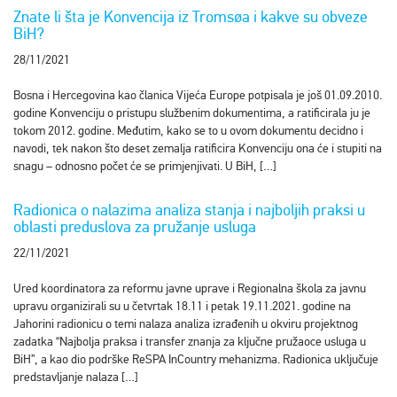
Znate li šta je Konvencija iz Tromsøa i kakve su obveze
BiH?
28/11/2021
Bosna i Hercegovina kao članica Vijeća Europe potpisala je još 01.09.2010.
godine Konvenciju o pristupu službenim dokumentima, a ratificirala ju je
tokom 2012. godine. Međutim, kako se to u ovom dokumentu decidno i
navodi, tek nakon što deset zemalja ratificira Konvenciju ona će i stupiti na
snagu – odnosno počet će se primjenjivati. U BiH, […]
Radionica o nalazima analiza stanja i najboljih praksi u
oblasti preduslova za pružanje usluga
22/11/2021
Ured koordinatora za reformu javne uprave i Regionalna škola za javnu
upravu organizirali su u četvrtak 18.11 i petak 19.11.2021. godine na
Jahorini radionicu o temi nalaza analiza izrađenih u okviru projektnog
zadatka “Najbolja praksa i transfer znanja za ključne pružaoce usluga u
BiH”, a kao dio podrške ReSPA InCountry mehanizma. Radionica uključuje
predstavljanje nalaza […]