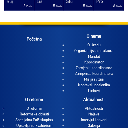
Ruj
Lis
Stu
Pro
5
5
5
6
sts
sts
sts
sts
sts
sts
sts
sts
sts
sts
sts
sts
sts
sts
sts
sts
sts
sts
sts
ost
Posts
Posts
Posts
Posts
O nama
Početna
O Uredu
Organizacijska struktura
Mandat
Koordinator
Zamjenik koordinatora
Zamjenica koordinatora
Misija i vizija
Kontakti uposlenika
Linkovi
O reformi
Aktualnosti
O reformi
Aktualnosti
Reformske oblasti
Najave
Specijalna PAR skupina
Intervjui i govori
Upravljanje kvalitetom
Galerija