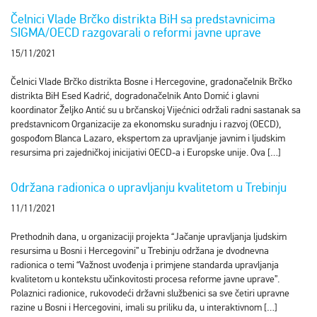
Čelnici Vlade Brčko distrikta BiH sa predstavnicima
SIGMA/OECD razgovarali o reformi javne uprave
15/11/2021
Čelnici Vlade Brčko distrikta Bosne i Hercegovine, gradonačelnik Brčko
distrikta BiH Esed Kadrić, dogradonačelnik Anto Domić i glavni
koordinator Željko Antić su u brčanskoj Vijećnici održali radni sastanak sa
predstavnicom Organizacije za ekonomsku suradnju i razvoj (OECD),
gospođom Blanca Lazaro, ekspertom za upravljanje javnim i ljudskim
resursima pri zajedničkoj inicijativi OECD-a i Europske unije. Ova […]
Održana radionica o upravljanju kvalitetom u Trebinju
11/11/2021
Prethodnih dana, u organizaciji projekta “Jačanje upravljanja ljudskim
resursima u Bosni i Hercegovini” u Trebinju održana je dvodnevna
radionica o temi “Važnost uvođenja i primjene standarda upravljanja
kvalitetom u kontekstu učinkovitosti procesa reforme javne uprave”.
Polaznici radionice, rukovodeći državni službenici sa sve četiri upravne
razine u Bosni i Hercegovini, imali su priliku da, u interaktivnom […]