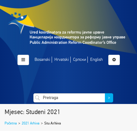
Bosanski
Hrvatski
Српски
English
>
Mjesec: Studeni 2021
Početna
>
2021 Arhiva
>
Stu Arhiva