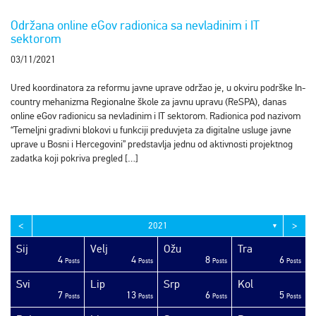
Održana online eGov radionica sa nevladinim i IT
sektorom
03/11/2021
Ured koordinatora za reformu javne uprave održao je, u okviru podrške In-
country mehanizma Regionalne škole za javnu upravu (ReSPA), danas
online eGov radionicu sa nevladinim i IT sektorom. Radionica pod nazivom
“Temeljni gradivni blokovi u funkciji preduvjeta za digitalne usluge javne
uprave u Bosni i Hercegovini” predstavlja jednu od aktivnosti projektnog
zadatka koji pokriva pregled […]
<
>
2021
▼
Sij
Velj
Ožu
Tra
4
4
8
6
sts
sts
sts
sts
sts
sts
sts
sts
sts
sts
sts
sts
sts
sts
sts
sts
sts
sts
sts
ost
Posts
Posts
Posts
Posts
Svi
Lip
Srp
Kol
7
13
6
5
sts
sts
sts
sts
sts
sts
sts
sts
sts
sts
sts
sts
sts
sts
sts
sts
sts
ost
ost
ost
Posts
Posts
Posts
Posts