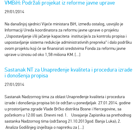
VMBiH: Podržali projekat iz reforme javne uprave
29/01/2014
Na današnjoj sjednici Vijeće ministara BiH, između ostalog, usvojilo je
Informaciji Ureda koordinatora za reformu javne uprave o projektu
„Uspostavljanje i/ili jačanje kapaciteta institucije/a za kontrolu propisa i
uspostavljanje sistema redukcije administrativnih prepreka“ i dalo podršku
ovom projektu koji će se finansirati sredstvima Fonda za reformu javne
uprave u iznosu od oko 1,58 miliona KM. […]
Sastanak NT za Unapređenje kvaliteta i procedura izrade
i donošenja propisa
27/01/2014
Sastanak Nadzornog tima za oblast Unapređenje kvaliteta i procedura
izrade i donošenja propisa bit će održan u ponedjeljak 27.01.2014. godine
u prostorijama zgrade Vlade Brčko distrikta Bosne i Hercegovine, sa
početkom u 12:00 sati. Dnevni red: 1. Usvajanje Zapisnika sa prethodnog
sastanka Nadzornog tima (održanog 21.10.2013god. Banja Luka); 2.
Analiza Godišnjeg izvještaja o napretku za […]