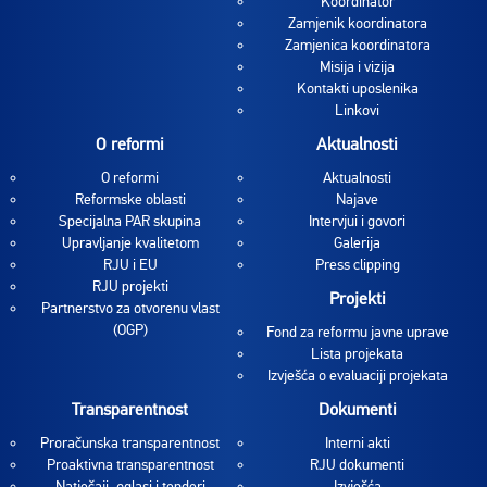
Koordinator
Zamjenik koordinatora
Zamjenica koordinatora
Misija i vizija
Kontakti uposlenika
Linkovi
O reformi
Aktualnosti
O reformi
Aktualnosti
Reformske oblasti
Najave
Specijalna PAR skupina
Intervjui i govori
Upravljanje kvalitetom
Galerija
RJU i EU
Press clipping
RJU projekti
Projekti
Partnerstvo za otvorenu vlast
(OGP)
Fond za reformu javne uprave
Lista projekata
Izvješća o evaluaciji projekata
Transparentnost
Dokumenti
Proračunska transparentnost
Interni akti
Proaktivna transparentnost
RJU dokumenti
Natječaji, oglasi i tenderi
Izvješća