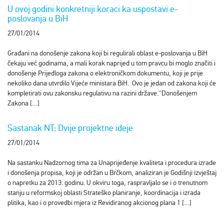
U ovoj godini konkretniji koraci ka uspostavi e-
poslovanja u BiH
27/01/2014
Građani na donošenje zakona koji bi regulirali oblast e-poslovanja u BiH
čekaju već godinama, a mali korak naprijed u tom pravcu bi moglo značiti i
donošenje Prijedloga zakona o elektroničkom dokumentu, koji je prije
nekoliko dana utvrdilo Vijeće ministara BiH. Ovo je jedan od zakona koji će
kompletirati ovu zakonsku regulativu na razini države.''Donošenjem
Zakona […]
Sastanak NT: Dvije projektne ideje
27/01/2014
Na sastanku Nadzornog tima za Unaprijeđenje kvaliteta i procedura izrade
i donošenja propisa, koji je održan u Brčkom, analiziran je Godišnji izvještaj
o napretku za 2013. godinu. U okviru toga, raspravljalo se i o trenutnom
stanju u reformskoj oblasti Strateško planiranje, koordinacija i izrada
plitika, kao i o provedbi mjera iz Revidiranog akcionog plana 1 […]