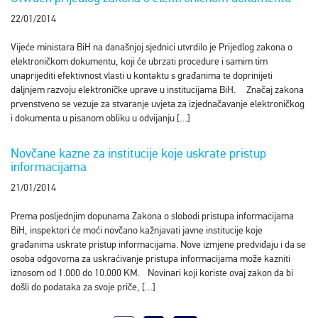
22/01/2014
Vijeće ministara BiH na današnjoj sjednici utvrdilo je Prijedlog zakona o
elektroničkom dokumentu, koji će ubrzati procedure i samim tim
unaprijediti efektivnost vlasti u kontaktu s građanima te doprinijeti
daljnjem razvoju elektroničke uprave u institucijama BiH. Značaj zakona
prvenstveno se vezuje za stvaranje uvjeta za izjednačavanje elektroničkog
i dokumenta u pisanom obliku u odvijanju […]
Novčane kazne za institucije koje uskrate pristup
informacijama
21/01/2014
Prema posljednjim dopunama Zakona o slobodi pristupa informacijama
BiH, inspektori će moći novčano kažnjavati javne institucije koje
građanima uskrate pristup informacijama. Nove izmjene predviđaju i da se
osoba odgovorna za uskraćivanje pristupa informacijama može kazniti
iznosom od 1.000 do 10.000 KM. Novinari koji koriste ovaj zakon da bi
došli do podataka za svoje priče, […]