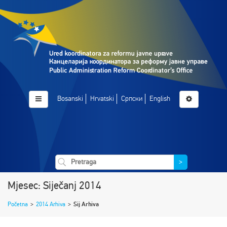
Bosanski
Hrvatski
Српски
English
>
Mjesec: Siječanj 2014
Početna
>
2014 Arhiva
>
Sij Arhiva