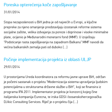
Poreska opterećenja koče zapošljavanje
31/01/2014
Stopa nezaposlenosti u BiH jedna je od najvećih u Evropi, a ključne
prepreke za njeno smanjenje predstavljaju izostanak reforme sistema
socijalne zaštite, velika izdvajanja za poreze i doprinose i visoke minimalne
plate, ocijenio je Međunarodni monetarni fond (MMF). U izvještaju
"Podsticanje rasta zapošljavanja na zapadnom Balkanu" MMF navodi da
većina balkanskih zemalja pati od duboko […]
Počinje implementacija projekta iz oblasti ULJP
29/01/2014
U prostorijama Ureda koordinatora za reformu javne uprave BiH, održan
je početni sastanak o projektu "Modernizacija sistema upravljanja ljudskim
potencijalima u strukturama državne službe u BiH", koji se finansira iz
programa IPA 2011. Implementator projekta je konzorcij kojeg čine
italijanska kompanija Eurecna, te irska GDSI i bosanskohercegovačka
DJikic Consulting Services. Riječ je o projektu čija […]