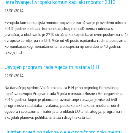
Istraživanje: Evropski komunikacijski monitor 2013
23/01/2014
Evropski komunikacijski monitor objavio je istraživanje provedeno tokom
2013. godine iz oblasti komunikacijskog menadžmenta i odnosa s
javnošću, a obuhvatilo je 2710 stručnjaka koji se bave ovim poslovima iz 43
evropske zemlje, pa i iz BiH. Više od 40 posto ispitanika radi na poslovima
komunikacijskog menadžmenta, a prosječna njihova dob je 40 godina.
Iako je […]
Usvojen program rada Vijeća ministara BiH
22/01/2014
Na današnjoj sjednici Vijeće ministara BiH je na prijedlog Generalnog
tajništva usvojilo Program rada Vijeća ministara Bosne i Hercegovine za
2014. godinu, kojim je planirano razmatranje i usvajanje više od 640
programskih zadataka – zakona, podzakonskih akata, međunarodnih
ugovora i sporazuma, materijala iz oblasti EU-a, strategija, programa i
akcijskih planova, politika, analiza i drugih akata […]
Utvrđen prijedlog zakona o elektroničnom dokumentu