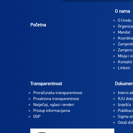
O nama
O Uredu
Početna
Organiza
Mandat
Koordina
Zamjenik
Zamjenic
Misija i vi
Kontakti
Linkovi
Transparentnost
Dokumen
Proračunska transparentnost
Interni ak
Proaktivna transparentnost
RJU dok
Natječaji, oglasi i tenderi
Izvješća
Pristup informacijama
Publikaci
OGP
Sigma sm
Ostali d