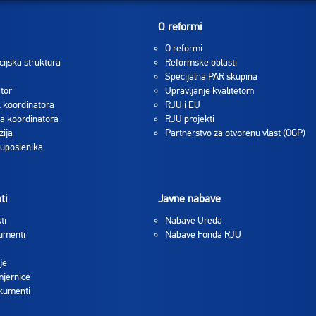
O reformi
O reformi
cijska struktura
Reformske oblasti
Specijalna PAR skupina
tor
Upravljanje kvalitetom
 koordinatora
RJU i EU
a koordinatora
RJU projekti
zija
Partnerstvo za otvorenu vlast (OGP)
 uposlenika
ti
Javne nabave
ti
Nabave Ureda
umenti
Nabave Fonda RJU
je
jernice
okumenti