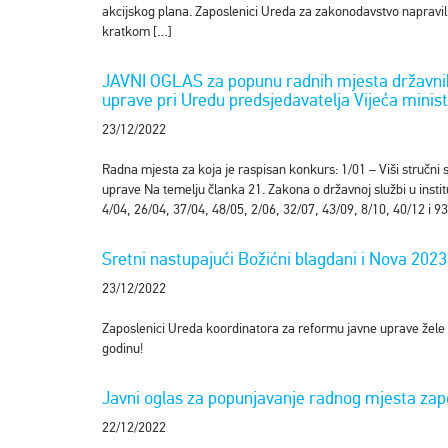
akcijskog plana. Zaposlenici Ureda za zakonodavstvo napravili s
kratkom […]
JAVNI OGLAS za popunu radnih mjesta državnih
uprave pri Uredu predsjedavatelja Vijeća minis
23/12/2022
Radna mjesta za koja je raspisan konkurs: 1/01 – Viši stručni
uprave Na temelju članka 21. Zakona o državnoj službi u instit
4/04, 26/04, 37/04, 48/05, 2/06, 32/07, 43/09, 8/10, 40/12 i 93
Sretni nastupajući Božićni blagdani i Nova 2023
23/12/2022
Zaposlenici Ureda koordinatora za reformu javne uprave žele
godinu!
Javni oglas za popunjavanje radnog mjesta zap
22/12/2022