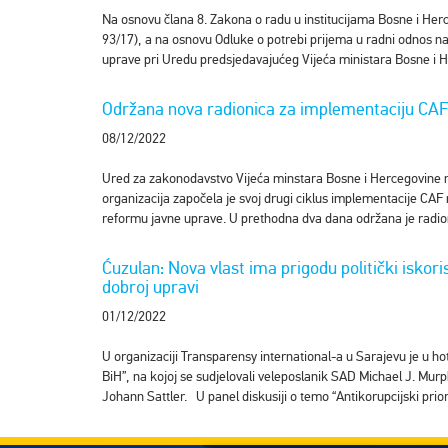
Na osnovu člana 8. Zakona o radu u institucijama Bosne i Herce
93/17), a na osnovu Odluke o potrebi prijema u radni odnos 
uprave pri Uredu predsjedavajućeg Vijeća ministara Bosne i H
Održana nova radionica za implementaciju CAF
08/12/2022
Ured za zakonodavstvo Vijeća minstara Bosne i Hercegovine nasta
organizacija započela je svoj drugi ciklus implementacije CAF
reformu javne uprave. U prethodna dva dana održana je radi
Ćuzulan: Nova vlast ima prigodu politički iskori
dobroj upravi
01/12/2022
U organizaciji Transparensy international-a u Sarajevu je u hot
BiH”, na kojoj se sudjelovali veleposlanik SAD Michael J. Mur
Johann Sattler. U panel diskusiji o temo “Antikorupcijski prio