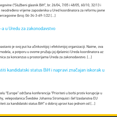
govine (“Službeni glasnik BiH”, br. 26/04, 7/05 i 48/05, 60/10, 32/13 i
na neodređeno vrijeme zaposlenika u Ured koordinatora za reformu javne
ercegovine (broj: 06-34-3-69-1/22 […]
-a u Uredu za zakonodavstvo
vio je svoj put ka učinkovitijoj i efektivnijoj organizaciji. Naime, ova
 modela, a potporu u ovome pružaju joj djelatnici Ureda koordinatora az
onica za koncenzus u prostorijama Ureda za zakonodavstvo. […]
stiti kandidatski status BiH i napravi značajan iskorak u
elu “Europe” održana konferencija “Prioriteti u borbi protiv korupcije u
phy, veleposlanica Švedske Johanna Stromquist i šef Izaslanstva EU
riteti za kandidatski status BiH” o dobroj upravi kao jednom od […]