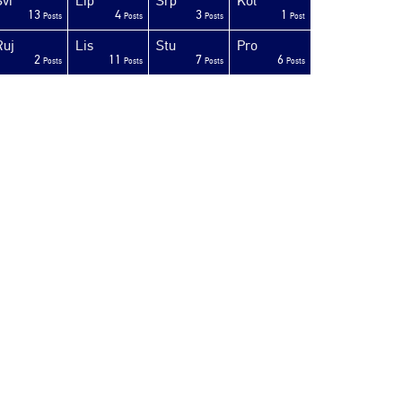
Svi
Lip
Srp
Kol
13
4
3
1
Posts
Posts
Posts
Post
Ruj
Lis
Stu
Pro
2
11
7
6
Posts
Posts
Posts
Posts