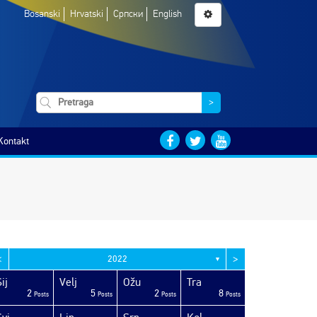
Bosanski
Hrvatski
Српски
English
>
Kontakt
<
>
2022
▼
ij
Velj
Ožu
Tra
2
5
2
8
Posts
Posts
Posts
Posts