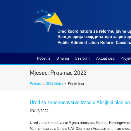
Početna
O nama
O reformi
Aktualnosti
Projek
Mjesec: Prosinac 2022
Početna
>
2022 Arhiva
>
Pro Arhiva
Ured za zakonodavstvo izradio Akcijski plan p
23/12/2022
Ured za zakonodavstvo Vijeća ministara Bosne i Hercegovine pre
Naime, kao završni dio CAF (Common Assessment Framework) pr