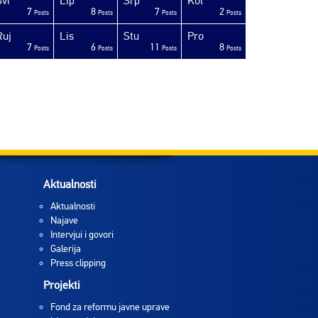
Svi
Lip
Srp
Kol
7
8
7
2
Posts
Posts
Posts
Posts
Ruj
Lis
Stu
Pro
7
6
11
8
Posts
Posts
Posts
Posts
Aktualnosti
Aktualnosti
Najave
Intervjui i govori
Galerija
Press clipping
Projekti
Fond za reformu javne uprave