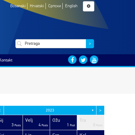
Bosanski
Hrvatski
Српски
English
>
Kontakt
<
>
2023
▼
ij
Velj
Ožu
Tra
3
4
1
0
Posts
Posts
Post
Posts