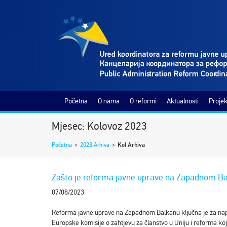
Početna
O nama
O reformi
Aktualnosti
Projek
Mjesec: Kolovoz 2023
Početna
>
2023 Arhiva
>
Kol Arhiva
Zašto je reforma javne uprave na Zapadnom Ba
07/08/2023
Reforma javne uprave na Zapadnom Balkanu ključna je za napre
Europske komisije o zahtjevu za članstvo u Uniju i reforma koj