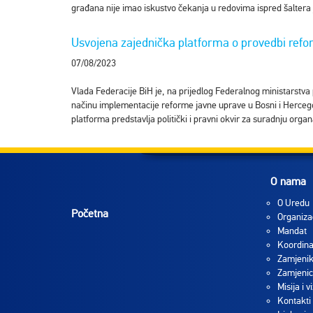
građana nije imao iskustvo čekanja u redovima ispred šaltera 
Usvojena zajednička platforma o provedbi refo
07/08/2023
Vlada Federacije BiH je, na prijedlog Federalnog ministarstva
načinu implementacije reforme javne uprave u Bosni i Herceg
platforma predstavlja politički i pravni okvir za suradnju orga
O nama
O Uredu
Početna
Organiza
Mandat
Koordina
Zamjenik
Zamjenic
Misija i vi
Kontakti