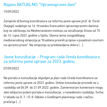
Najava AKTUALNO: “Upravnopravni dani”
15/09/2022
Zamjenik državnog koordinatora za reformu javne uprave prof. dr. Ferid
Otajagić sudjeluje na 16. Hrvatsko-francuskim upravnopravnim danima
koji se održavaju na Mediteranskom institutu za istraživanje života od 15.
do 16. rujna 2022. godine u Splitu. Glavna tema ovogodišnjeg
međunarodnog simpozija je “Kvaliteta pravnih propisa s posebnim osvrtom
na upravno pravo”. Na simpoziju su predstavljena dobra […]
Javne konzultacije – Program rada Ureda koordinatora
za reformu javne uprave za 2023. godinu.
07/09/2022
Na portalu e-konzultacije objavljen je plan rada Ureda koordinatora za
reformu javne uprave za 2023. godinu. Online konzultacije provode se u
razdoblju od 06.09. do 21.09.2022. godine. Zainteresirani komentare mogu
slati iskljucivo putem portala e-konzultacije, u navedenom razdoblju. Svrha
U skladu sa čl. 7. i čl. 8. Odluke o Godišnjem planiranju rada i načinu
praćenja […]