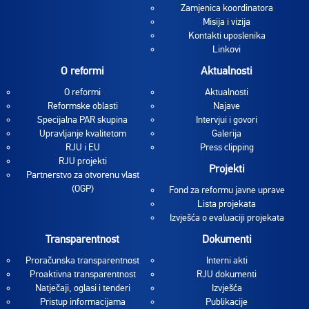
Zamjenica koordinatora
Misija i vizija
Kontakti uposlenika
Linkovi
O reformi
Aktualnosti
O reformi
Aktualnosti
Reformske oblasti
Najave
Specijalna PAR skupina
Intervjui i govori
Upravljanje kvalitetom
Galerija
RJU i EU
Press clipping
RJU projekti
Projekti
Partnerstvo za otvorenu vlast
(OGP)
Fond za reformu javne uprave
Lista projekata
Izvješća o evaluaciji projekata
Transparentnost
Dokumenti
Proračunska transparentnost
Interni akti
Proaktivna transparentnost
RJU dokumenti
Natječaji, oglasi i tenderi
Izvješća
Pristup informacijama
Publikacije