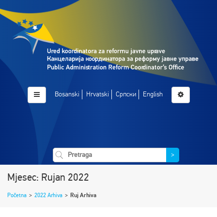
Bosanski
Hrvatski
Српски
English
>
Mjesec: Rujan 2022
Početna
>
2022 Arhiva
>
Ruj Arhiva