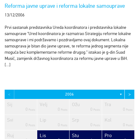
Reforma javne uprave i reforma lokalne samouprave
13/12/2006
Prvi sastanak predstavnika Ureda koordinatora i predstavnika lokalne
samouprave "Ured koordinatora je razmatrao Strategiju reforme lokalne
samouprave i mi podržavamo i pozdravljamo ovaj dokument. Lokalna
samouprava je bitan dio javne uprave, te reforma jednog segmenta nije
moguća bez komplementarne reforme drugog." istakao je g-din Suad
Musić, zamjenik državnog koordinatora za reformu javne uprave u BiH.
[…]
<
>
2006
▼
Sij
Velj
Ožu
Tra
0
0
0
0
sts
sts
sts
sts
sts
sts
sts
sts
sts
sts
sts
sts
sts
sts
sts
sts
sts
sts
sts
ost
Posts
Posts
Posts
Posts
Svi
Lip
Srp
Kol
0
0
0
0
sts
sts
sts
sts
sts
sts
sts
sts
sts
sts
sts
sts
sts
sts
sts
sts
sts
ost
ost
ost
Posts
Posts
Posts
Posts
Ruj
Lis
Stu
Pro