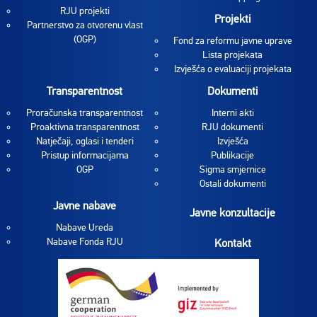
RJU projekti
Projekti
Partnerstvo za otvorenu vlast
(OGP)
Fond za reformu javne uprave
Lista projekata
Izvješća o evaluaciji projekata
Transparentnost
Dokumenti
Proračunska transparentnost
Interni akti
Proaktivna transparentnost
RJU dokumenti
Natječaji, oglasi i tenderi
Izvješća
Pristup informacijama
Publikacije
OGP
Sigma smjernice
Ostali dokumenti
Javne nabave
Javne konzultacije
Nabave Ureda
Nabave Fonda RJU
Kontakt