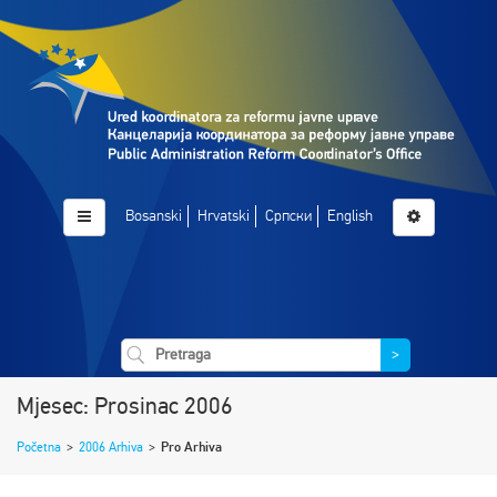
Bosanski
Hrvatski
Српски
English
>
Mjesec: Prosinac 2006
Početna
>
2006 Arhiva
>
Pro Arhiva