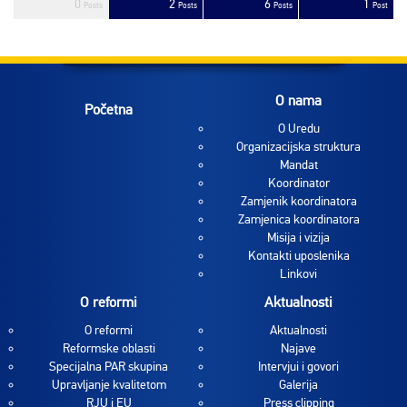
0
2
6
1
sts
sts
sts
sts
sts
sts
sts
sts
sts
sts
sts
sts
sts
sts
sts
sts
sts
sts
sts
sts
Posts
Posts
Posts
Post
O nama
Početna
O Uredu
Organizacijska struktura
Mandat
Koordinator
Zamjenik koordinatora
Zamjenica koordinatora
Misija i vizija
Kontakti uposlenika
Linkovi
O reformi
Aktualnosti
O reformi
Aktualnosti
Reformske oblasti
Najave
Specijalna PAR skupina
Intervjui i govori
Upravljanje kvalitetom
Galerija
RJU i EU
Press clipping