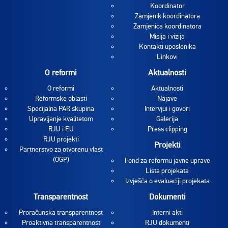
Koordinator
Zamjenik koordinatora
Zamjenica koordinatora
Misija i vizija
Kontakti uposlenika
Linkovi
O reformi
Aktualnosti
O reformi
Aktualnosti
Reformske oblasti
Najave
Specijalna PAR skupina
Intervjui i govori
Upravljanje kvalitetom
Galerija
RJU i EU
Press clipping
RJU projekti
Projekti
Partnerstvo za otvorenu vlast
(OGP)
Fond za reformu javne uprave
Lista projekata
Izvješća o evaluaciji projekata
Transparentnost
Dokumenti
Proračunska transparentnost
Interni akti
Proaktivna transparentnost
RJU dokumenti