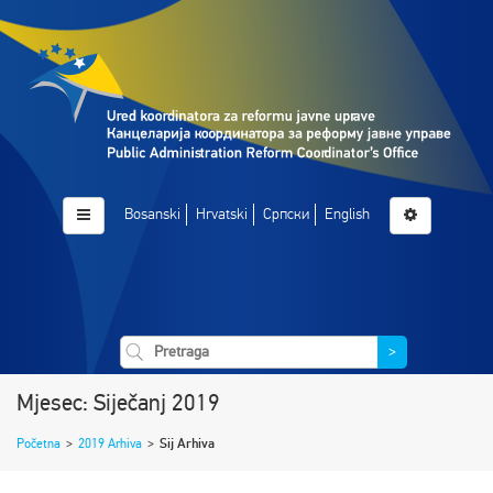
Bosanski
Hrvatski
Српски
English
>
Mjesec: Siječanj 2019
Početna
>
2019 Arhiva
>
Sij Arhiva