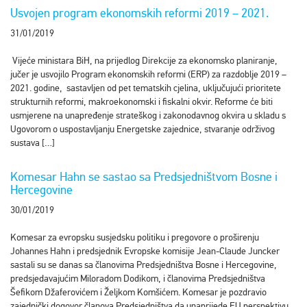
Usvojen program ekonomskih reformi 2019 – 2021.
31/01/2019
Vijeće ministara BiH, na prijedlog Direkcije za ekonomsko planiranje,
jučer je usvojilo Program ekonomskih reformi (ERP) za razdoblje 2019 –
2021. godine, sastavljen od pet tematskih cjelina, uključujući prioritete
strukturnih reformi, makroekonomski i fiskalni okvir. Reforme će biti
usmjerene na unapređenje strateškog i zakonodavnog okvira u skladu s
Ugovorom o uspostavljanju Energetske zajednice, stvaranje održivog
sustava […]
Komesar Hahn se sastao sa Predsjedništvom Bosne i
Hercegovine
30/01/2019
Komesar za evropsku susjedsku politiku i pregovore o proširenju
Johannes Hahn i predsjednik Evropske komisije Jean-Claude Juncker
sastali su se danas sa članovima Predsjedništva Bosne i Hercegovine,
predsjedavajućim Miloradom Dodikom, i članovima Predsjedništva
Šefikom Džaferovićem i Željkom Komšićem. Komesar je pozdravio
zajednički dogovor članova Predsjedništva da unaprijede EU perspektivu