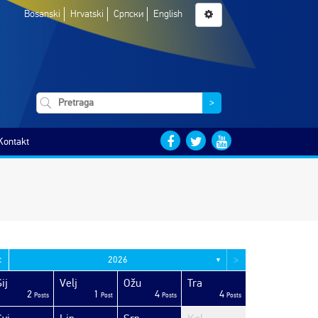
Bosanski
Hrvatski
Српски
English
>
Kontakt
<
>
2026
▼
ij
Velj
Ožu
Tra
2
1
4
4
Posts
Post
Posts
Posts