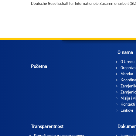
Deutsche Gesellschaft fur Internationole Zusammenarbeit (GlZ)
O nama
O Uredu
Početna
Organiza
Mandat
Koordina
Zamjenik
Zamjenic
Misija i vi
Kontakti
Linkovi
Transparentnost
Dokumen
Proračunska transparentnost
Interni ak