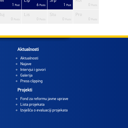
Svi
Lip
Srp
Kol
1
6
1
0
Post
Posts
Post
Posts
Ruj
Lis
Stu
Pro
0
0
0
0
Posts
Posts
Posts
Posts
Aktualnosti
Aktualnosti
Najave
Intervjui i govori
Galerija
Press clipping
Projekti
Fond za reformu javne uprave
Lista projekata
Izvješća o evaluaciji projekata