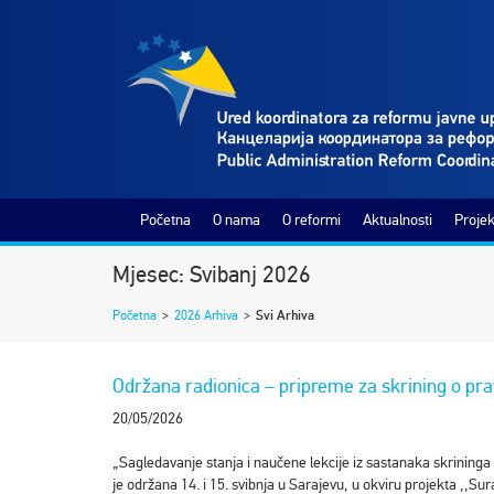
Početna
O nama
O reformi
Aktualnosti
Projek
Mjesec: Svibanj 2026
Početna
>
2026 Arhiva
>
Svi Arhiva
Održana radionica – pripreme za skrining o pra
20/05/2026
„Sagledavanje stanja i naučene lekcije iz sastanaka skrininga
je održana 14. i 15. svibnja u Sarajevu, u okviru projekta ,,Sur