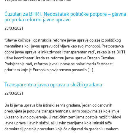
Ćuzulan za BHRT: Nedostatak političke potpore – glavna
prepreka reformi javne uprave
23/03/2021
“Glavne kočnice i opstrukcija reforme javne uprave dolaze iz političkog
mentaliteta koji javnu upravu doživljava kao svoj monopol. Pretpostavka
dobre javne uprave je inkluzivnost i transparentan rad”, rekao je za BHT1
uživo koordinator Ureda za reformu javne uprave Dragan Ćuzulan.
Podsjećanja radi, reforma javne uprave se nalazi među četrnaest
prioriteta koje je Europsko povjerenstvo postavilo […]
Transparentna javna uprava u službi građana
22/03/2021
Da bi javna uprava bila istinski servis građana, jedan od osnovnih
preduvjeta je potpuna transparentnost u svim poslovima za koje im je
ukazano javno povjerenje. U različitim zemljama postoje različiti vidovi
javne uprave i javnih službi, ali u svim zemljama koje istinski teže
demokratiji postoje procedure koje će osigurati da građani u svakom