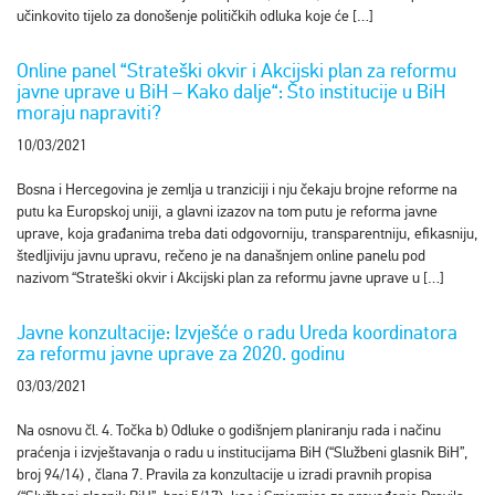
učinkovito tijelo za donošenje političkih odluka koje će […]
Online panel “Strateški okvir i Akcijski plan za reformu
javne uprave u BiH – Kako dalje“: Što institucije u BiH
moraju napraviti?
10/03/2021
Bosna i Hercegovina je zemlja u tranziciji i nju čekaju brojne reforme na
putu ka Europskoj uniji, a glavni izazov na tom putu je reforma javne
uprave, koja građanima treba dati odgovorniju, transparentniju, efikasniju,
štedljiviju javnu upravu, rečeno je na današnjem online panelu pod
nazivom “Strateški okvir i Akcijski plan za reformu javne uprave u […]
Javne konzultacije: Izvješće o radu Ureda koordinatora
za reformu javne uprave za 2020. godinu
03/03/2021
Na osnovu čl. 4. Točka b) Odluke o godišnjem planiranju rada i načinu
praćenja i izvještavanja o radu u institucijama BiH (“Službeni glasnik BiH”,
broj 94/14) , člana 7. Pravila za konzultacije u izradi pravnih propisa