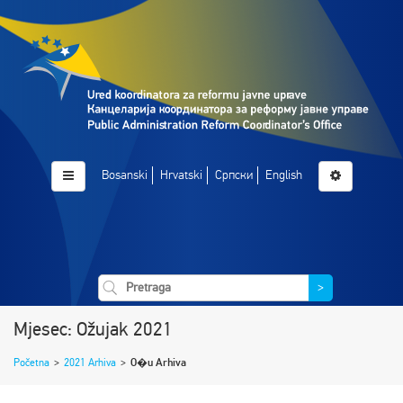
Bosanski
Hrvatski
Српски
English
>
Mjesec: Ožujak 2021
Početna
>
2021 Arhiva
>
O�u Arhiva