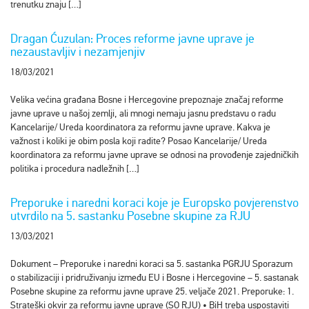
trenutku znaju […]
Dragan Ćuzulan: Proces reforme javne uprave je
nezaustavljiv i nezamjenjiv
18/03/2021
Velika većina građana Bosne i Hercegovine prepoznaje značaj reforme
javne uprave u našoj zemlji, ali mnogi nemaju jasnu predstavu o radu
Kancelarije/ Ureda koordinatora za reformu javne uprave. Kakva je
važnost i koliki je obim posla koji radite? Posao Kancelarije/ Ureda
koordinatora za reformu javne uprave se odnosi na provođenje zajedničkih
politika i procedura nadležnih […]
Preporuke i naredni koraci koje je Europsko povjerenstvo
utvrdilo na 5. sastanku Posebne skupine za RJU
13/03/2021
Dokument – Preporuke i naredni koraci sa 5. sastanka PGRJU Sporazum
o stabilizaciji i pridruživanju između EU i Bosne i Hercegovine – 5. sastanak
Posebne skupine za reformu javne uprave 25. veljače 2021. Preporuke: 1.
Strateški okvir za reformu javne uprave (SO RJU) • BiH treba uspostaviti