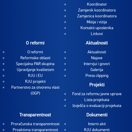
Koordinator
Zamjenik koordinatora
Zamjenica koordinatora
Misija i vizija
Kontakti uposlenika
Linkovi
O reformi
Aktualnosti
O reformi
Aktualnosti
Reformske oblasti
Najave
Specijalna PAR skupina
Intervjui i govori
Upravljanje kvalitetom
Galerija
RJU i EU
Press clipping
RJU projekti
Projekti
Partnerstvo za otvorenu vlast
(OGP)
Fond za reformu javne uprave
Lista projekata
Izvješća o evaluaciji projekata
Transparentnost
Dokumenti
Proračunska transparentnost
Interni akti
Proaktivna transparentnost
RJU dokumenti