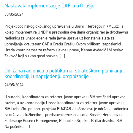
Nastavak implementacije CAF-a u Orašju
30/05/2024
Projekt općinskog okolišnog upravljanja u Bosni i Hercegovini (MEG2), a
kojeg implementira UNDP u prethodna dva dana organizirao je dvodnevnu
radionicu za unaprjeđenje rada javne uprave uz korištenje alata za
upravljanje kvalitetom CAF u Gradu Orašju. Ovom prilikom, zaposlenici
Ureda koordinatora za reformu javne uprave, Kenan Avdagić i Miroslav
Zeković koji su kao gosti pozvani […]
Održana radionica o politikama, strateškom planiranju,
koordinaciji i unaprjeđenju organizacije
24/05/2024
U suradnji koordinatora za reformu javne uprave u BiH sve četiri upravne
razine, a uz koordinaciju Ureda koordinatora za reformu javne uprave u
BiH i tehničku potporu projekta EU4PAR-a u Sarajevu je održana radionica
za državne službenike – predstavnike/ce institucija Bosne i Hercegovine,
Federacije Bosne i Hercegovine, Republike Srpske i Brčko distrikta BiH.
Na početku […]