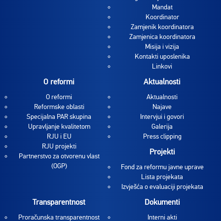
Mandat
Koordinator
Zamjenik koordinatora
Zamjenica koordinatora
Misija i vizija
Kontakti uposlenika
Linkovi
O reformi
Aktualnosti
O reformi
Aktualnosti
Reformske oblasti
Najave
Specijalna PAR skupina
Intervjui i govori
Upravljanje kvalitetom
Galerija
RJU i EU
Press clipping
RJU projekti
Projekti
Partnerstvo za otvorenu vlast
(OGP)
Fond za reformu javne uprave
Lista projekata
Izvješća o evaluaciji projekata
Transparentnost
Dokumenti
Proračunska transparentnost
Interni akti