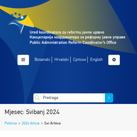
Bosanski
Hrvatski
Српски
English
>
Mjesec: Svibanj 2024
Početna
>
2024 Arhiva
>
Svi Arhiva