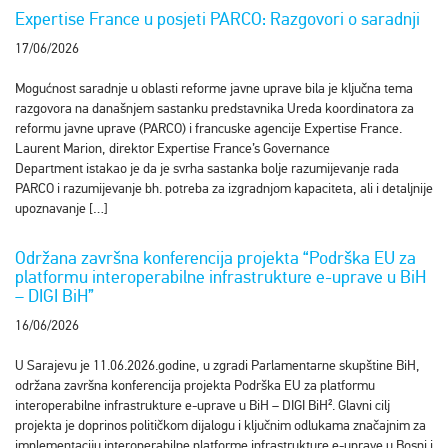
Expertise France u posjeti PARCO: Razgovori o saradnji
17/06/2026
Mogućnost saradnje u oblasti reforme javne uprave bila je ključna tema
razgovora na današnjem sastanku predstavnika Ureda koordinatora za
reformu javne uprave (PARCO) i francuske agencije Expertise France.
Laurent Marion, direktor Expertise France’s Governance
Department istakao je da je svrha sastanka bolje razumijevanje rada
PARCO i razumijevanje bh. potreba za izgradnjom kapaciteta, ali i detaljnije
upoznavanje […]
Održana završna konferencija projekta “Podrška EU za
platformu interoperabilne infrastrukture e-uprave u BiH
– DIGI BiH”
16/06/2026
U Sarajevu je 11.06.2026.godine, u zgradi Parlamentarne skupštine BiH,
održana završna konferencija projekta Podrška EU za platformu
interoperabilne infrastrukture e-uprave u BiH – DIGI BiH². Glavni cilj
projekta je doprinos političkom dijalogu i ključnim odlukama značajnim za
implementaciju interoperabilne platforme infrastrukture e-uprave u Bosni i