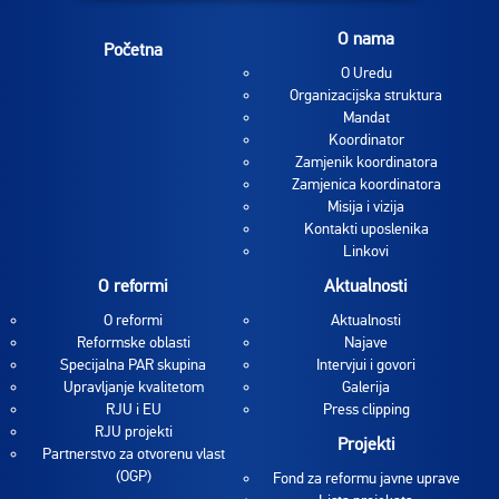
O nama
Početna
O Uredu
Organizacijska struktura
Mandat
Koordinator
Zamjenik koordinatora
Zamjenica koordinatora
Misija i vizija
Kontakti uposlenika
Linkovi
O reformi
Aktualnosti
O reformi
Aktualnosti
Reformske oblasti
Najave
Specijalna PAR skupina
Intervjui i govori
Upravljanje kvalitetom
Galerija
RJU i EU
Press clipping
RJU projekti
Projekti
Partnerstvo za otvorenu vlast
(OGP)
Fond za reformu javne uprave