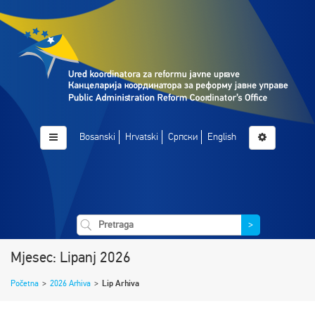
Bosanski
Hrvatski
Српски
English
>
Mjesec: Lipanj 2026
Početna
>
2026 Arhiva
>
Lip Arhiva