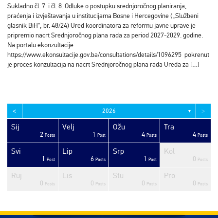
Sukladno čl. 7. i čl. 8. Odluke o postupku srednjoročnog planiranja,
praćenja i izvještavanja u institucijama Bosne i Hercegovine („Službeni
glasnik BiH“, br. 48/24) Ured koordinatora za reformu javne uprave je
pripremio nacrt Srednjoročnog plana rada za period 2027-2029. godine.
Na portalu ekonzultacije
https://www.ekonsultacije.gov.ba/consultations/details/1096295 pokrenut
je proces konzultacija na nacrt Srednjoročnog plana rada Ureda za […]
<
>
2026
▼
Sij
Velj
Ožu
Tra
2
1
4
4
sts
sts
sts
sts
sts
sts
sts
sts
sts
sts
sts
sts
sts
sts
sts
sts
sts
sts
sts
ost
Posts
Post
Posts
Posts
Svi
Lip
Srp
Kol
1
6
1
0
sts
sts
sts
sts
sts
sts
sts
sts
sts
sts
sts
sts
sts
sts
sts
sts
sts
ost
ost
ost
Post
Posts
Post
Posts
Ruj
Lis
Stu
Pro
0
0
0
0
sts
sts
sts
sts
sts
sts
sts
sts
sts
sts
sts
sts
sts
sts
sts
sts
sts
sts
sts
ost
Posts
Posts
Posts
Posts