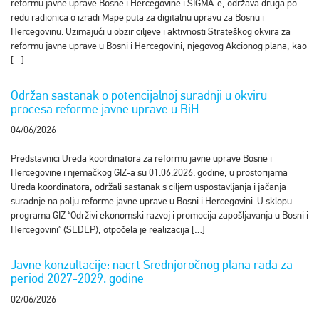
reformu javne uprave Bosne i Hercegovine i SIGMA-e, održava druga po
redu radionica o izradi Mape puta za digitalnu upravu za Bosnu i
Hercegovinu. Uzimajući u obzir ciljeve i aktivnosti Strateškog okvira za
reformu javne uprave u Bosni i Hercegovini, njegovog Akcionog plana, kao
[…]
Održan sastanak o potencijalnoj suradnji u okviru
procesa reforme javne uprave u BiH
04/06/2026
Predstavnici Ureda koordinatora za reformu javne uprave Bosne i
Hercegovine i njemačkog GIZ-a su 01.06.2026. godine, u prostorijama
Ureda koordinatora, održali sastanak s ciljem uspostavljanja i jačanja
suradnje na polju reforme javne uprave u Bosni i Hercegovini. U sklopu
programa GIZ “Održivi ekonomski razvoj i promocija zapošljavanja u Bosni i
Hercegovini” (SEDEP), otpočela je realizacija […]
Javne konzultacije: nacrt Srednjoročnog plana rada za
period 2027-2029. godine
02/06/2026