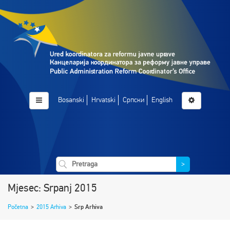
Bosanski
Hrvatski
Српски
English
>
Mjesec: Srpanj 2015
Početna
>
2015 Arhiva
>
Srp Arhiva