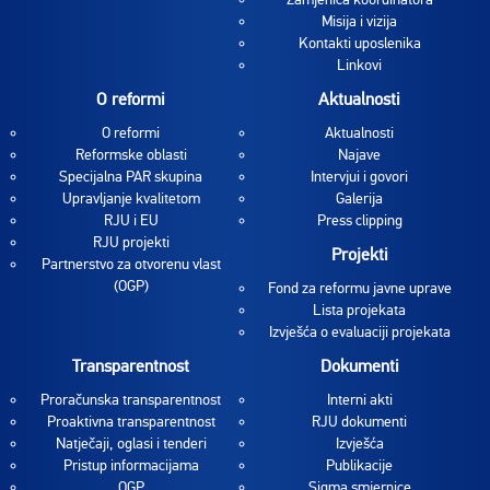
Misija i vizija
Kontakti uposlenika
Linkovi
O reformi
Aktualnosti
O reformi
Aktualnosti
Reformske oblasti
Najave
Specijalna PAR skupina
Intervjui i govori
Upravljanje kvalitetom
Galerija
RJU i EU
Press clipping
RJU projekti
Projekti
Partnerstvo za otvorenu vlast
(OGP)
Fond za reformu javne uprave
Lista projekata
Izvješća o evaluaciji projekata
Transparentnost
Dokumenti
Proračunska transparentnost
Interni akti
Proaktivna transparentnost
RJU dokumenti
Natječaji, oglasi i tenderi
Izvješća
Pristup informacijama
Publikacije
OGP
Sigma smjernice