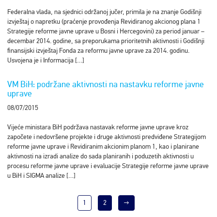
Federalna vlada, na sjednici održanoj jučer, primila je na znanje Godišnji
izvještaj o napretku (praćenje provođenja Revidiranog akcionog plana 1
Strategije reforme javne uprave u Bosni i Hercegovini) za period januar –
decembar 2014. godine, sa preporukama prioritetnih aktivnosti i Godišnji
finansijski izvještaj Fonda za reformu javne uprave za 2014. godinu.
Usvojena je i Informacija […]
VM BiH: podržane aktivnosti na nastavku reforme javne
uprave
08/07/2015
Vijeće ministara BiH podržava nastavak reforme javne uprave kroz
započete i nedovršene projekte i druge aktivnosti predviđene Strategijom
reforme javne uprave i Revidiranim akcionim planom 1, kao i planirane
aktivnosti na izradi analize do sada planiranih i poduzetih aktivnosti u
procesu reforme javne uprave i evaluacije Strategije reforme javne uprave
u BiH i SIGMA analize […]
1
2
→