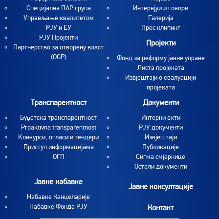
Специјална ПАР група
Интервјуи и говори
Управљање квалитетом
Галерија
РЈУ и ЕУ
Прес клипинг
РЈУ Пројекти
Пројекти
Партнерство за отворену власт
(OGP)
Фонд за реформу јавне управе
Листа пројеката
Извјештаји о евалуацији
пројеката
Транспарентност
Документи
Буџетска транспарентност
Интерни акти
Proaktivna transparentnost
РЈУ документи
Koнкурси, огласи и тендери
Извјештаји
Приступ информацијама
Публикације
ОГП
Сигма смјернице
Остали документи
Јавне набавке
Јавне консултације
Набавке Канцеларије
Набавке Фонда РЈУ
Контакт