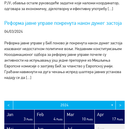
РЈУ; обавља остале руководеће задатке које наложи координатор;
одговара за економичну, дјелотворну и ефективну употребу […]
Реформа јавне управе покренута након дужег застоја
04/03/2024
Реформа јавне управе у БиХ поново је покренута након дужег застоја
изазваног недостатком политичке воље. Недавним конституисањем
Кооодинационог одбора за реформу јавне управе почеле су
активности на испуњавању још једне препоруке из Мишљења
Европске комисије о захтјеву БиХ за чланство у Европској унији.
Грађани навикнути на дуга чекања испред шалтера јавних установа
надају се да […]
<
>
2024
▼
Jan
Feb
Mar
Apr
3
4
10
17
sts
sts
sts
sts
sts
sts
sts
sts
sts
sts
sts
sts
sts
sts
sts
sts
sts
sts
sts
ost
Posts
Posts
Posts
Posts