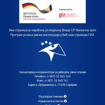
Ова страница је израђена уз подршку Владе СР Њемачке кроз
Програм јачања јавних институција у БиХ који спроводи ГИЗ.
Канцеларија координатора за реформу јавне управе
Телефон: (+387) 33 565 760
Факс: (+387) 33 565 761
Адреса: Дубровачка 6, 71000 Сарајево
Надзорни тимови
Кориснички логин