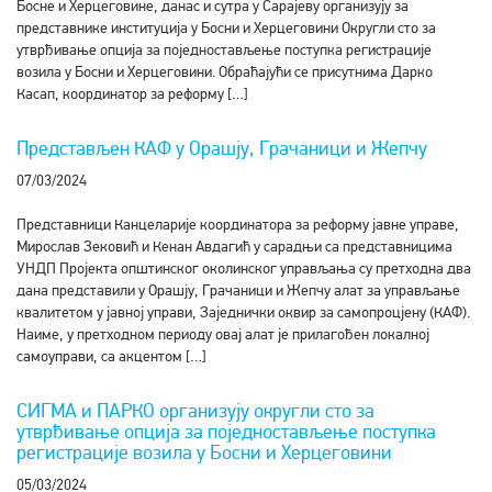
Босне и Херцеговине, данас и сутра у Сарајеву организују за
представнике институција у Босни и Херцеговини Округли сто за
утврђивање опција за поједностављење поступка регистрације
возила у Босни и Херцеговини. Обраћајући се присутнима Дарко
Касап, координатор за реформу […]
Представљен КАФ у Орашју, Грачаници и Жепчу
07/03/2024
Представници Канцеларије координатора за реформу јавне управе,
Мирослав Зековић и Кенан Авдагић у сарадњи са представницима
УНДП Пројекта општинског околинског управљања су претходна два
дана представили у Орашју, Грачаници и Жепчу алат за управљање
квалитетом у јавној управи, Заједнички оквир за самопроцјену (КАФ).
Наиме, у претходном периоду овај алат је прилагођен локалној
самоуправи, са акцентом […]
СИГМА и ПАРКО организују округли сто за
утврђивање опција за поједностављење поступка
регистрације возила у Босни и Херцеговини
05/03/2024