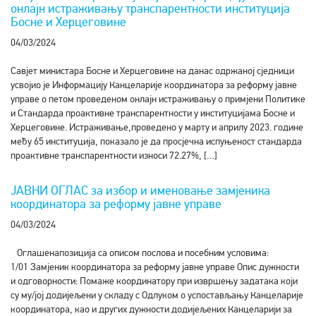
онлајн истраживању транспарентности институција
Босне и Херцеговине
04/03/2024
Савјет министара Босне и Херцеговине на данас одржаној сједници
усвојио је Информацију Канцеларије координатора за реформу јавне
управе о петом проведеном онлајн истраживању о примјени Политике
и Стандарда проактивне транспарентности у институцијама Босне и
Херцеговине. Истраживање,проведено у марту и априлу 2023. године
међу 65 институција, показало је да просјечна испуњеност стандарда
проактивне транспарентности износи 72.27%, […]
ЈАВНИ ОГЛАС за избор и именовање замјеника
координатора за реформу јавне управе
04/03/2024
Оглашенапозиција са описом послова и посебним условима:
1/01 Замјеник координатора за реформу јавне управе Опис дужности
и одговорности: Помаже координатору при извршењу задатака који
су му/јој додијељени у складу с Одлуком о успостављању Канцеларије
координатора, као и других дужности додијељених Канцеларији за