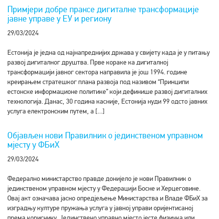
Примјери добре праксе дигиталне трансформације
јавне управе у ЕУ и региону
29/03/2024
Естонија је једна од најнапреднијих држава у свијету када је у питању
развој дигиталног друштва. Прве кораке ка дигиталној
трансформацији јавног сектора направила је још 1994. године
креирањем стратешког плана развоја под називом “Принципи
естонске информационе политике” који дефинише развој дигиталних
технологија. Данас, 30 година касније, Естонија нуди 99 одсто јавних
услуга електронским путем, а […]
Објављен нови Правилник о јединственом управном
мјесту у ФБиХ
29/03/2024
Федерално министарство правде донијело је нови Правилник о
јединственом управном мјесту у Федерацији Босне и Херцеговине.
Овај акт означава јасно опредјељење Министарства и Владе ФБиХ за
изградњу културе пружања услуга у јавној управи оријентисаној
према кориснику. Јединствено управно мјесто јесте физичка или