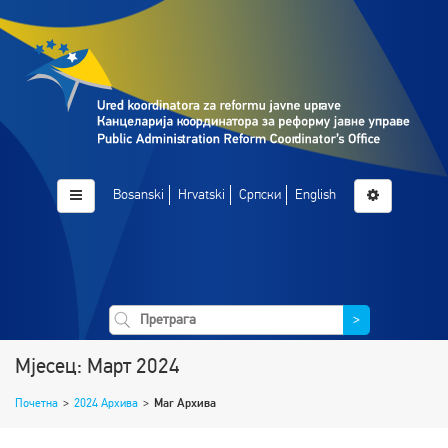
Bosanski
Hrvatski
Српски
English
>
Мјесец: Март 2024
Почетна
>
2024 Архива
>
Mar Архива