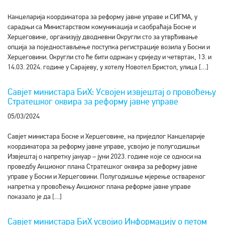
Канцеларија координатора за реформу јавне управе и СИГМА, у
сарадњи са Министарством комуникација и саобраћаја Босне и
Херцеговине, организују дводневни Округли сто за утврђивање
опција за поједностављење поступка регистрације возила у Босни и
Херцеговини. Округли сто ће бити одржан у сриједу и четвртак, 13. и
14.03. 2024. године у Сарајеву, у хотелу Новотел Бристол, улица […]
Савјет министара БиХ: Усвојен извјештај о провођењу
Стратешког оквира за реформу јавне управе
05/03/2024
Савјет министара Босне и Херцеговине, на приједлог Канцеларије
координатора за реформу јавне управе, усвојио је полугодишњи
Извјештај о напретку јануар – јуни 2023. године које се односи на
проведбу Акционог плана Стратешког оквира за реформу јавне
управе у Босни и Херцеговини. Полугодишње мјерење оствареног
напретка у провођењу Акционог плана реформе јавне управе
показало је да […]
Савјет министара БиХ усвојио Информацију о петом