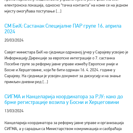
електронска локација, односно “тачка контакта” на коме се на једном
мјесту омогућава поступање […]
СМ БиХ: Састанак Специјалне ПАР групе 16. априла
2024
20/03/2024
Савјет министара БиХ на сједници одржаној јучер у Сарајеву усвојио је
Информацију Дирекције за европске интеграције о 7. састанка
Посебне групе за реформу јавне управе између Европске уније и
Босне и Херцеговине, који ће бити одржан 16. 4. 2024. године у
Сарајеву. На сједници је усвојен документ за дискусију и на знање
примљен дневни ред […]
СИГМА и Канцеларија координатора за РЈУ: како до
брже регистрације возила у Босни и Херцеговини
13/03/2024
Канцеларија координатора за реформу јавне управе и организација
СИГМА, а у сарадњи са Министарством комуникација и саобраћаја