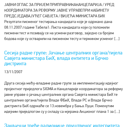
ЈАВНИ ОГЛАС ЗА ПРИЈЕМ ПРИПРАВНИКАКАНЦЕЛАРИЈА / УРЕД
КООРДИНАТОРА ЗА РЕФОРМУ ЈАВНЕ УПРАВЕПРИ КАБИНЕТУ
ПРЕДСЈЕДАВАЈУЋЕГ САВЈЕТА / ВИЈЕЋА МИНИСТАРА БИХ
Резултати писменог тестирања кандидата које је одржано дана
08.11.2007.године Табела1: Листа кандидата који су положили
писмени тест и позивају се на усмени разговор, заједно са бројем
бодова које су остварили на писменом тесту и термином усменог […]
Сесија радне групе: Јачање централних органа/тијела
Савјета министара БиХ, влада ентитета и Брчко
дистрикта
13/11/2007
Друга сесија међу-владине радне групе за имплементацију идејног
пројектног приједлога SIGMA и Канцеларије координатора за реформу
јавне управе о јачању централних органа Савјета министара БиХ те
централних органа/тијела Владе ФБиХ, Владе РС и Владе Брчко
дистрикта БиХ одржаће се 13.новембра у Бања Луци. Поменутим
идејним приједлогом су у складу са мјерама Акционог плана 1 за […]
Закључци треће радионице друштвеног интегритета