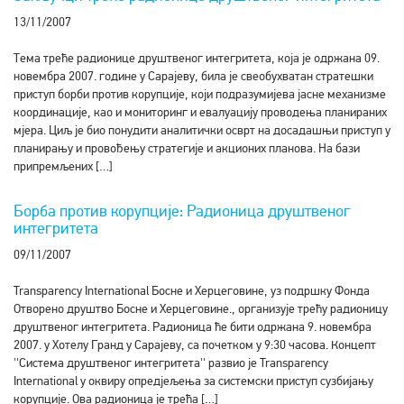
13/11/2007
Тема треће радионице друштвеног интегритета, која је одржана 09.
новембра 2007. године у Сарајеву, била је свеобухватан стратешки
приступ борби против корупције, који подразумијева јасне механизме
координације, као и мониторинг и евалуацију проводења планираних
мјера. Циљ је био понудити аналитички осврт на досадашњи приступ у
планирању и провођењу стратегије и акционих планова. На бази
припремљених […]
Борба против корупције: Радионица друштвеног
интегритета
09/11/2007
Transparency International Босне и Херцеговине, уз подршку Фонда
Отворено друштво Босне и Херцеговине., организује трећу радионицу
друштвеног интегритета. Радионица ће бити одржана 9. новембра
2007. у Хотелу Гранд у Сарајеву, са почетком у 9:30 часова. Концепт
''Система друштвеног интегритета'' развио је Transparency
International у оквиру опредјељења за системски приступ сузбијању
корупције. Ова радионица је трећа […]