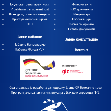
Буџетска транспарентност
Интерни акти
Proaktivna transparentnost
РЈУ документи
Koнкурси, огласи и тендери
Извјештаји
Приступ информацијама
Публикације
ОГП
Сигма смјернице
Остали документи
Јавне набавке
Јавне консултације
Набавке Канцеларије
Набавке Фонда РЈУ
Контакт
Ова страница је израђена уз подршку Владе СР Њемачке кроз
Програм јачања јавних институција у БиХ који спроводи ГИЗ.