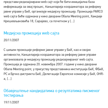
представи редизајнирани web сајт који ће бити иницијална база
информација за овај процес, Канцеларија координатора за реформу
јавне управе у БиХ, организује медијску промоцију. Промоција PARCO
web сајта биће одржана у кино дворани Обала Meeting point, Хамдије
Крешевљаковића 18, Сарајево, са почетком у […]
Медијска промоција web сајта
20/11/2007
С циљем промоције реформе јавне управе у БиХ, као и својих
активности, Канцеларија координатора за реформу јавне управе
организовала је медијску промоцију редизајнираног wеb сајта.
Промоција је одржана 20. новембра 2007. године у кино дворани
Обала Meeting point, у присуству представника институција БиХ, ФБиХ,
РС и Брчко дистрикта БиХ, Делегације Европске комисије у БиХ, ОHR-
а, […]
Обавјештење кандидатима о резултатима писменог
тестирања
19/11/2007