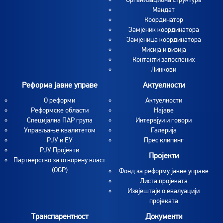
Мандат
Координатор
Замјеник координатора
Замјеница координатора
Мисија и визија
Контакти запослених
Линкови
Реформа јавне управе
Актуелности
О реформи
Aктуелности
Реформске области
Најаве
Специјална ПАР група
Интервјуи и говори
Управљање квалитетом
Галерија
РЈУ и ЕУ
Прес клипинг
РЈУ Пројекти
Пројекти
Партнерство за отворену власт
(OGP)
Фонд за реформу јавне управе
Листа пројеката
Извјештаји о евалуацији
пројеката
Транспарентност
Документи