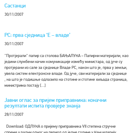
Састанци
30/11/2007
РС: прва сједница ‘Е – владе’
30/11/2007
''Протјерали'' папир са столова БАЊАЛУКА – Папирни материјали, као
једини службени начин комуникације између министара, од јуче су
протјерани из сале за сједнице Владе РС, након што је, прва у земљи,
увела систем електронске владе. Од јуче, сви материјали за сједнице
, на што је годишње одлазило на стотине и стотине хиљада страница,
министрима постају […]
Јавни оглас за пријем приправника: коначни
резултати испита провјере знанја
28/11/2007
Download: ОДЛУКА о пријему приправника VII степена стручне
спреме у радни однос на период од једне године у Канцеларију