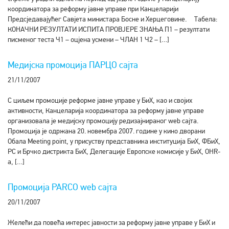
координатора за реформу јавне управе при Канцеларији
Предсједавајућег Савјета министара Босне и Херцеговине. Табела:
КОНАЧНИ РЕЗУЛТАТИ ИСПИТА ПРОВЈЕРЕ ЗНАЊА П1 – резултати
писменог теста Ч1 – оцјена усмени – ЧЛАН 1 Ч2 – […]
Медијска промоција ПАРЦО сајта
21/11/2007
С циљем промоције реформе јавне управе у БиХ, као и својих
активности, Канцеларија координатора за реформу јавне управе
организовала је медијску промоцију редизајнираног wеb сајта.
Промоција је одржана 20. новембра 2007. године у кино дворани
Обала Meeting point, у присуству представника институција БиХ, ФБиХ,
РС и Брчко дистрикта БиХ, Делегације Европске комисије у БиХ, ОHR-
а, […]
Промоција PARCO web сајта
20/11/2007
Желећи да повећа интерес јавности за реформу јавне управе у БиХ и