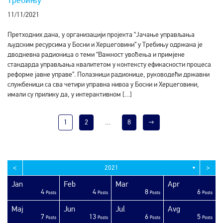
Требињу
11/11/2021
Претходних дана, у организацији пројекта “Јачање управљања
људским ресурсима у Босни и Херцеговини” у Требињу одржана је
дводневна радионица о теми “Важност увођења и примјене
стандарда управљања квалитетом у контексту ефикасности процеса
реформе јавне управе”. Полазници радионице, руководећи државни
службеници са сва четири управна нивоа у Босни и Херцеговини,
имали су прилику да, у интерактивном […]
1
2
…
8
→
<
>
2021
▼
Jan
Feb
Mar
Apr
4
4
8
6
sts
sts
sts
sts
sts
sts
sts
sts
sts
sts
sts
sts
sts
sts
sts
sts
sts
sts
sts
ost
Posts
Posts
Posts
Posts
Maj
Jun
Jul
Avg
7
13
6
5
sts
sts
sts
sts
sts
sts
sts
sts
sts
sts
sts
sts
sts
sts
sts
sts
sts
ost
ost
ost
Posts
Posts
Posts
Posts