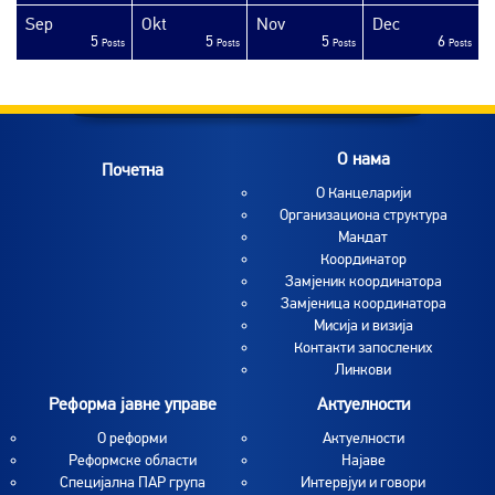
Sep
Okt
Nov
Dec
5
5
5
6
sts
sts
sts
sts
sts
sts
sts
sts
sts
sts
sts
sts
sts
sts
sts
sts
sts
sts
sts
ost
Posts
Posts
Posts
Posts
O нама
Почетна
O Канцеларији
Организациона структура
Мандат
Координатор
Замјеник координатора
Замјеница координатора
Мисија и визија
Контакти запослених
Линкови
Реформа јавне управе
Актуелности
О реформи
Aктуелности
Реформске области
Најаве
Специјална ПАР група
Интервјуи и говори