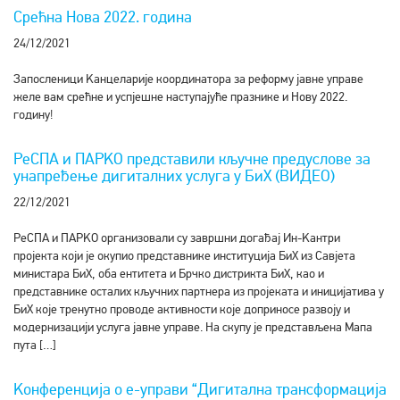
Срећна Нова 2022. година
24/12/2021
Запосленици Kанцеларије координатора за реформу јавне управе
желе вам срећне и успјешне наступајуће празнике и Нову 2022.
годину!
РеСПА и ПАРKО представили кључне предуслове за
унапређење дигиталних услуга у БиХ (ВИДЕО)
22/12/2021
РеСПА и ПАРKО организовали су завршни догађај Ин-Kантри
пројекта који је окупио представнике институција БиХ из Савјета
министара БиХ, оба ентитета и Брчко дистрикта БиХ, као и
представнике осталих кључних партнера из пројеката и иницијатива у
БиХ које тренутно проводе активности које доприносе развоју и
модернизацији услуга јавне управе. На скупу је представљена Мапа
пута […]
Kонференција о е-управи “Дигитална трансформација