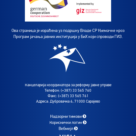
Ова страница је израђена уз подршку Владе СР Њемачке кроз
Програм јачања јавних институција у БиХ који спроводи ГИЗ.
Канцеларија координатора за реформу јавне управе
Телефон: (+387) 33 565 760
Факс: (+387) 33 565 761
Адреса: Дубровачка 6, 71000 Сарајево
Надзорни тимови
Кориснички логин
Вебмејл