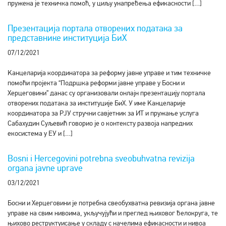
пружена је техничка помоћ, у циљу унапређења ефикасности […]
Презентација портала отворених података за
представнике институција БиХ
07/12/2021
Kанцеларија координатора за реформу јавне управе и тим техничке
помоћи пројекта “Подршка реформи јавне управе у Босни и
Херцеговини” данас су организовали онлајн презентацију портала
отворених података за институције БиХ. У име Kанцеларије
координатора за РЈУ стручни савјетник за ИТ и пружање услуга
Сабахудин Суљевић говорио је о контексту развоја напредних
екосистема у ЕУ и […]
Bosni i Hercegovini potrebna sveobuhvatna revizija
organa javne uprave
03/12/2021
Босни и Херцеговини је потребна свеобухватна ревизија органа јавне
управе на свим нивоима, укључујући и преглед њиховог ђелокруга, те
њихово реструктуисање у складу с начелима ефикасности и нивоа