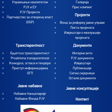
Управљање квалитетом
Галерија
РЈУ и ЕУ
Прес клипинг
РЈУ Пројекти
Пројекти
Партнерство за отворену власт
(OGP)
Фонд за реформу јавне управе
Листа пројеката
Извјештаји о евалуацији
пројеката
Транспарентност
Документи
Буџетска транспарентност
Интерни акти
Proaktivna transparentnost
РЈУ документи
Koнкурси, огласи и тендери
Извјештаји
Приступ информацијама
Публикације
ОГП
Сигма смјернице
Остали документи
Јавне набавке
Јавне консултације
Набавке Канцеларије
Набавке Фонда РЈУ
Контакт