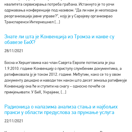
квалитета сервисирања потреба грађана. Истакнуто је то уочи
одржавања конференције под називом: “Да ли нам је неопходна
реорганизација јавне управе?”, коју је у Сарајеву организирао
Транспаренси Интернешнел […]
Знате ли шта је Kонвенција из Тромза и какве су
обавезе БиХ?
28/11/2021
Босна и Херцеговина као члан Савјета Европе потписала је још
1.9.2010. године Kонвенцију о приступу службеним документима, а
ратификовала ју је током 2012. године. Међутим, како се то у овом
документу децидно и наводи тек након што десет земаља ратификује
Kонвенцију она ће и ступити на снагу – односно почеће се
примјењивати. У БиХ, Украјини, […]
Радионица о налазима анализа стања и најбољих
пракси у области предуслова за пружање услуга
22/11/2021