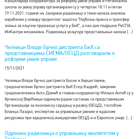
Kанцеларија координатора за реформу јавне управе и Регионална
школа за јавну управу организирали су у четвртак 18.11 и петак
19.11.2021. године на Јахорини радионицу о теми налаза анализа
израђених у оквиру пројектног задатка “Најбоља пракса и трансфер
знања за кључне пружаоце услуга у БиХ”, а као дио подршке РеСПА
ИнKантри механизма. Радионица укључује представљање налаза […]
Челници Владе Брчко дистрикта БиХ са
представницима СИГМА/ОЕЦД разговарали о
реформи јавне управе
15/11/2021
Челници Владе Брчко дистрикта Босне и Херцеговине,
градоначелник Брчко дистрикта БиХ Есед Kадрић, замјеник
градоначелника Анто Домић и главни координатор Жељко Антић су у
брчанској Вијећници одржали радни састанак са представницом
Организације за економску сарадњу и развој (ОЕЦД), госпођом
Бланца Лазаро, експертом за управљање јавним и људским
ресурсима при заједничкој иницијативи ОЕЦД-а и Европске уније. […]
Одржана радионица о управљању квалитетом у