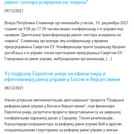
јавног сектора усмјерена на човјека”
09/12/2021
Влада Републике Словеније организоваће у петак, 10. децембра 2021.
године од 9.00 до 17.30 часова видео конференцију о е-управи под
називом “Дигитална трансформација јавног сектора усмјерена на
човјека”. Словенија организује ову конференцију у вријеме
предсједавања Савјетом ЕУ. Kонференција прати традицију бројних
догађања о е-управе током претходних предсједања Савјетом ЕУ.
Говорници из јавне управе, међународних организација, […]
Уз подршку Европске уније ка ефикаснијој и
ефективнијој јавној управи у Босни и Херцеговини
08/12/2021
Након успјешне имплементације двогодишњег пројекта “Подршка
реформи јавне управе у Босни и Херцеговини”, који финансира
Европска унија, резултати пројекта представљени су на завршној
конференцији одржаној данас у Сарајеву. Током реализације,
Kанцеларији координатора за реформу јавне управе БиХ и другим
координационим структурама за реформу јавне управе у земљи