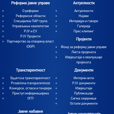
Реформа јавне управе
Актуелности
О реформи
Aктуелности
Реформске области
Најаве
Специјална ПАР група
Интервјуи и говори
Управљање квалитетом
Галерија
РЈУ и ЕУ
Прес клипинг
РЈУ Пројекти
Пројекти
Партнерство за отворену власт
(OGP)
Фонд за реформу јавне управе
Листа пројеката
Извјештаји о евалуацији
пројеката
Транспарентност
Документи
Буџетска транспарентност
Интерни акти
Proaktivna transparentnost
РЈУ документи
Koнкурси, огласи и тендери
Извјештаји
Приступ информацијама
Публикације
ОГП
Сигма смјернице
Остали документи
Јавне набавке
Јавне консултације