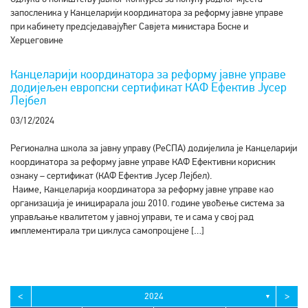
запосленика у Канцеларији координатора за реформу јавне управе
при кабинету предсједавајућег Савјета министара Босне и
Херцеговине
Канцеларији координатора за реформу јавне управе
додијељен европски сертификат КАФ Ефектив Јусер
Лејбел
03/12/2024
Регионална школа за јавну управу (РеСПА) додијелила је Канцеларији
координатора за реформу јавне управе КАФ Ефективни корисник
ознаку – сертификат (КАФ Ефектив Јусер Лејбел).
Наиме, Канцеларија координатора за реформу јавне управе као
организација је иницирарала још 2010. године увођење система за
управљање квалитетом у јавној управи, те и сама у свој рад
имплементирала три циклуса самопроцјене […]
<
>
2024
▼