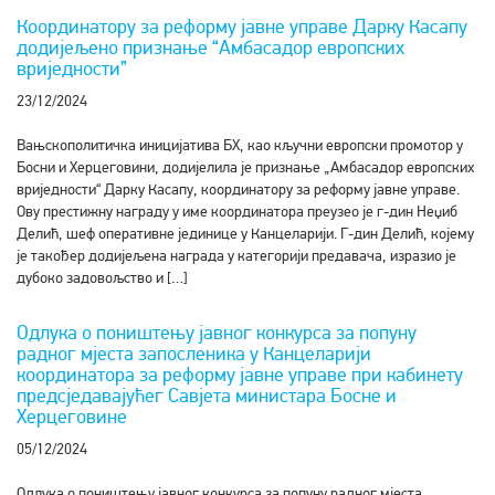
Координатору за реформу јавне управе Дарку Касапу
додијељено признање “Амбасадор европских
вриједности”
23/12/2024
Вањскополитичка иницијатива БХ, као кључни европски промотор у
Босни и Херцеговини, додијелила је признање „Амбасадор европских
вриједности“ Дарку Касапу, координатору за реформу јавне управе.
Ову престижну награду у име координатора преузео је г-дин Неџиб
Делић, шеф оперативне јединице у Канцеларији. Г-дин Делић, којему
је такођер додијељена награда у категорији предавача, изразио је
дубоко задовољство и […]
Одлука о поништењу јавног конкурса за попуну
радног мјеста запосленика у Канцеларији
координатора за реформу јавне управе при кабинету
предсједавајућег Савјета министара Босне и
Херцеговине
05/12/2024
Одлука о поништењу јавног конкурса за попуну радног мјеста