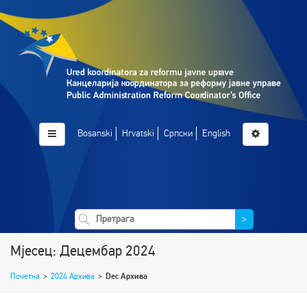
Bosanski
Hrvatski
Српски
English
>
Мјесец: Децембар 2024
Почетна
>
2024 Архива
>
Dec Архива