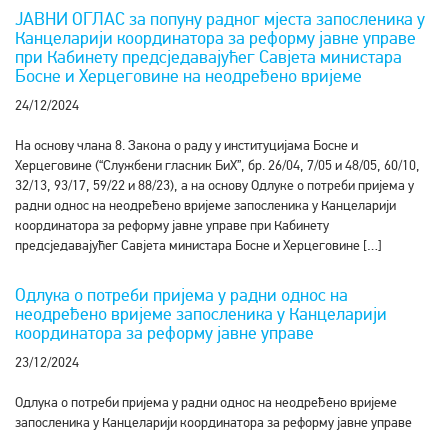
ЈАВНИ ОГЛАС за попуну радног мјеста запосленика у
Канцеларији координатора за реформу јавне управе
при Кабинету предсједавајућег Савјета министара
Босне и Херцеговине на неодређено вријеме
24/12/2024
На основу члана 8. Закона о раду у институцијама Босне и
Херцеговине (“Службени гласник БиХ”, бр. 26/04, 7/05 и 48/05, 60/10,
32/13, 93/17, 59/22 и 88/23), а на основу Одлуке о потреби пријема у
радни однос на неодређено вријеме запосленика у Канцеларији
координатора за реформу јавне управе при Кабинету
предсједавајућег Савјета министара Босне и Херцеговине […]
Одлука о потреби пријема у радни однос на
неодређено вријеме запосленика у Канцеларији
координатора за реформу јавне управе
23/12/2024
Одлука о потреби пријема у радни однос на неодређено вријеме
запосленика у Канцеларији координатора за реформу јавне управе