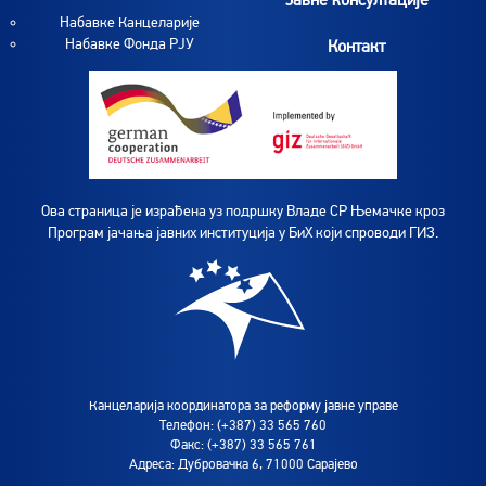
Набавке Канцеларије
Набавке Фонда РЈУ
Контакт
Ова страница је израђена уз подршку Владе СР Њемачке кроз
Програм јачања јавних институција у БиХ који спроводи ГИЗ.
Канцеларија координатора за реформу јавне управе
Телефон: (+387) 33 565 760
Факс: (+387) 33 565 761
Адреса: Дубровачка 6, 71000 Сарајево