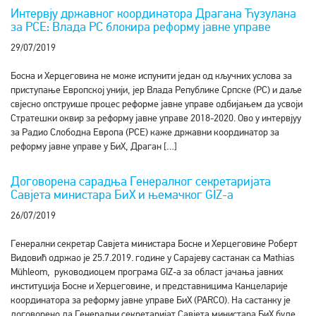
Интервју државног координатора Драгана Ћузулана
за РСЕ: Влада РС блокира реформу јавне управе
29/07/2019
Босна и Херцеговина не може испунити један од кључних услова за
приступање Европској унији, јер Влада Републике Српске (РС) и даље
свјесно опструише процес реформе јавне управе одбијањем да усвоји
Стратешки оквир за реформу јавне управе 2018-2020. Ово у интервјуу
за Радио Слободна Европа (РСЕ) каже државни координатор за
реформу јавне управе у БиХ, Драган […]
Договорена сарадња Генералног секретаријата
Савјета министара БиХ и њемачког GIZ-а
26/07/2019
Генерални секретар Савјета министара Босне и Херцеговине Роберт
Видовић одржао је 25.7.2019. године у Сарајеву састанак са Mathias
Mühleom, руководиоцем програма GIZ-а за област јачања јавних
институција Босне и Херцеговине, и представницима Канцеларије
координатора за реформу јавне управе БиХ (PARCO). На састанку је
договорено да Генерални секретаријат Савјета министара БиХ буде