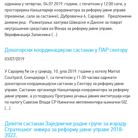
одржана у четвртак, 04.07.2019. године, с почетком у 12:00 сати, у
просторијама Канцеларије координатора за реформу јавне управе
(приземље, сала за састанке), Дубровачка 6, Сарајево. Предложени
дневни ред: Разматрање захтјева Шведске и Данске за поврат
неутрошених средстава из Фонда за реформу јавне управе;
Верификација Записника […]
Донаторски координацијски састанак у ПАР сектору
03/07/2019
У Сарајеву ће се у сриједу, 10. јула 2019. године у хотелу Marriot
Courtyard, Скендерија 1, са почетком у 11:30 часова одржати
донаторски координацијски састанак у Сектору за реформу јавне
управе. Састанак организује Канцеларија координатора за реформу
јавне управе, а уз подршку Програма јачања јавних институција који
по налогу Савезне Владе СР Њемачке имплементира њемачки GIZ.
[…]
Девети састанак Заједничке радне групе за израду
Стратешког оквира за реформу јавне управе 2018-
2022.