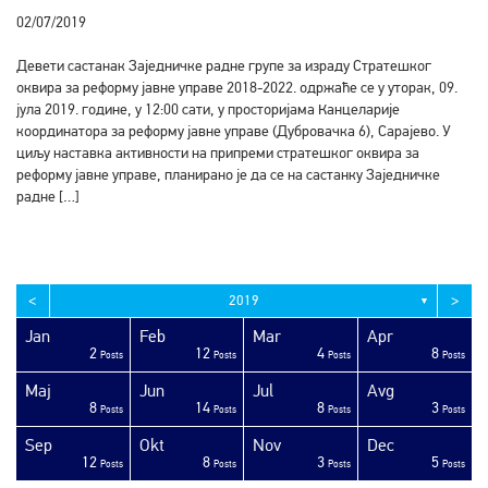
02/07/2019
Девети састанак Заједничке радне групе за израду Стратешког
оквира за реформу јавне управе 2018-2022. одржаће се у уторак, 09.
јула 2019. године, у 12:00 сати, у просторијама Канцеларије
координатора за реформу јавне управе (Дубровачка 6), Сарајево. У
циљу наставка активности на припреми стратешког оквира за
реформу јавне управе, планирано је да се на састанку Заједничке
радне […]
<
>
2019
▼
Jan
Feb
Mar
Apr
2
12
4
8
sts
sts
sts
sts
sts
sts
sts
sts
sts
sts
sts
sts
sts
sts
sts
sts
sts
sts
sts
ost
Posts
Posts
Posts
Posts
Maj
Jun
Jul
Avg
8
14
8
3
sts
sts
sts
sts
sts
sts
sts
sts
sts
sts
sts
sts
sts
sts
sts
sts
sts
ost
ost
ost
Posts
Posts
Posts
Posts
Sep
Okt
Nov
Dec
12
8
3
5
sts
sts
sts
sts
sts
sts
sts
sts
sts
sts
sts
sts
sts
sts
sts
sts
sts
sts
sts
ost
Posts
Posts
Posts
Posts