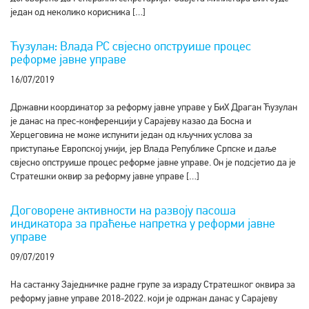
један од неколико корисника […]
Ћузулан: Влада РС свјесно опструише процес
реформе јавне управе
16/07/2019
Државни координатор за реформу јавне управе у БиХ Драган Ћузулан
је данас на прес-конференцији у Сарајеву казао да Босна и
Херцеговина не може испунити један од кључних услова за
приступање Европској унији, јер Влада Републике Српске и даље
свјесно опструише процес реформе јавне управе. Он је подсјетио да је
Стратешки оквир за реформу јавне управе […]
Договорене активности на развоју пасоша
индикатора за праћење напретка у реформи јавне
управе
09/07/2019
На састанку Заједничке радне групе за израду Стратешког оквира за
реформу јавне управе 2018-2022. који је одржан данас у Сарајеву