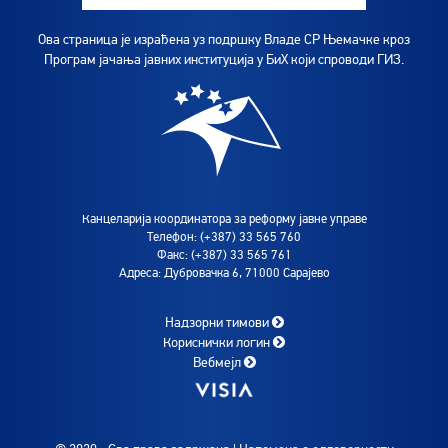
Ова страница је израђена уз подршку Владе СР Њемачке кроз
Програм јачања јавних институција у БиХ који спроводи ГИЗ.
Канцеларија координатора за реформу јавне управе
Телефон: (+387) 33 565 760
Факс: (+387) 33 565 761
Адреса: Дубровачка 6, 71000 Сарајево
Надзорни тимови
Кориснички логин
Вебмејл