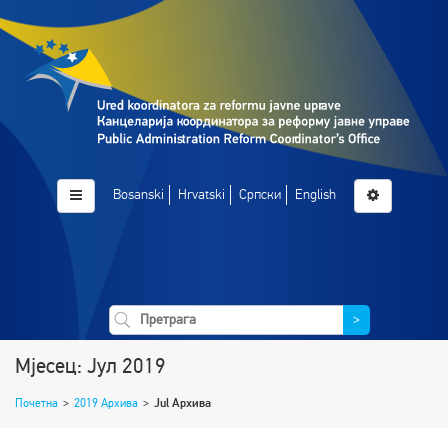
Bosanski
Hrvatski
Српски
English
>
Мјесец: Јул 2019
Почетна
>
2019 Архива
>
Jul Архива