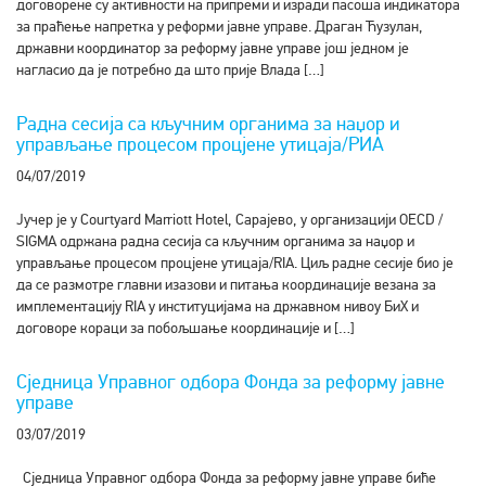
договорене су активности на припреми и изради пасоша индикатора
за праћење напретка у реформи јавне управе. Драган Ћузулан,
државни координатор за реформу јавне управе још једном је
нагласио да је потребно да што прије Влада […]
Радна сесија са кључним органима за наџор и
управљање процесом процјене утицаја/РИА
04/07/2019
Јучер је у Courtyard Marriott Hotel, Сарајево, у организацији OECD /
SIGMA одржана радна сесија са кључним органима за наџор и
управљање процесом процјене утицаја/RIA. Циљ радне сесије био је
да се размотре главни изазови и питања координације везана за
имплементацију RIA у институцијама на државном нивоу БиХ и
договоре кораци за побољшање координације и […]
Сједница Управног одбора Фонда за реформу јавне
управе
03/07/2019
Сједница Управног одбора Фонда за реформу јавне управе биће