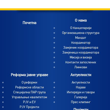
O нама
Почетна
O Канцеларији
Организациона структура
Мандат
Координатор
Замјеник координатора
Замјеница координатора
Мисија и визија
Контакти запослених
Линкови
Реформа јавне управе
Актуелности
О реформи
Aктуелности
Реформске области
Најаве
Специјална ПАР група
Интервјуи и говори
Управљање квалитетом
Галерија
РЈУ и ЕУ
Прес клипинг
РЈУ Пројекти
Пројекти