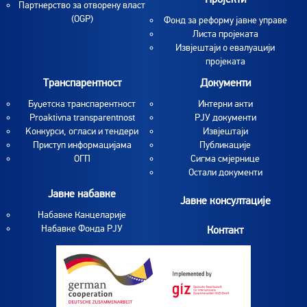
Партнерство за отворену власт
(OGP)
Фонд за реформу јавне управе
Листа пројеката
Извјештаји о евалуацији
пројеката
Транспарентност
Документи
Буџетска транспарентност
Интерни акти
Proaktivna transparentnost
РЈУ документи
Koнкурси, огласи и тендери
Извјештаји
Приступ информацијама
Публикације
ОГП
Сигма смјернице
Остали документи
Јавне набавке
Јавне консултације
Набавке Канцеларије
Набавке Фонда РЈУ
Контакт