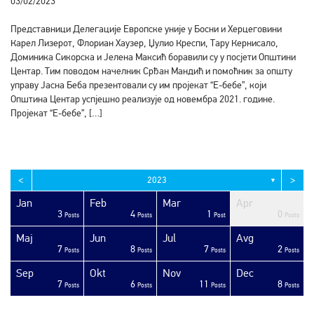
03/02/2023
Представници Делегације Европске уније у Босни и Херцеговини
Карел Лизерот, Флориан Хаузер, Џулио Креспи, Тару Кернисало,
Доминика Сикорска и Јелена Максић боравили су у посјети Општини
Центар. Тим поводом начелник Срђан Мандић и помоћник за општу
управу Јасна Беба презентовали су им пројекат “Е-бебе”, који
Општина Центар успјешно реализује од новембра 2021. године.
Пројекат “Е-бебе”, […]
<
>
2023
▼
Jan
Feb
Mar
Apr
3
4
1
0
sts
sts
sts
sts
sts
sts
sts
sts
sts
sts
sts
sts
sts
sts
sts
sts
sts
sts
sts
ost
Posts
Posts
Post
Posts
Maj
Jun
Jul
Avg
7
8
7
2
sts
sts
sts
sts
sts
sts
sts
sts
sts
sts
sts
sts
sts
sts
sts
sts
sts
ost
ost
ost
Posts
Posts
Posts
Posts
Sep
Okt
Nov
Dec
7
6
11
8
sts
sts
sts
sts
sts
sts
sts
sts
sts
sts
sts
sts
sts
sts
sts
sts
sts
sts
sts
ost
Posts
Posts
Posts
Posts