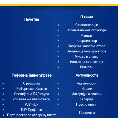
O нама
Почетна
O Канцеларији
Организациона структура
Мандат
Координатор
Замјеник координатора
Замјеница координатора
Мисија и визија
Контакти запослених
Линкови
Реформа јавне управе
Актуелности
О реформи
Aктуелности
Реформске области
Најаве
Специјална ПАР група
Интервјуи и говори
Управљање квалитетом
Галерија
РЈУ и ЕУ
Прес клипинг
РЈУ Пројекти
Пројекти
Партнерство за отворену власт