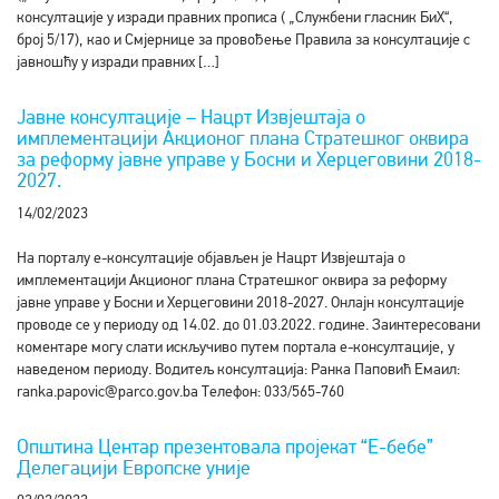
консултације у изради правних прописа ( „Службени гласник БиХ“,
број 5/17), као и Смјернице за провођење Правила за консултације с
јавношћу у изради правних […]
Јавне консултације – Нацрт Извјештаја о
имплементацији Акционог плана Стратешког оквира
за реформу јавне управе у Босни и Херцеговини 2018-
2027.
14/02/2023
На порталу е-консултације објављен је Нацрт Извјештаја о
имплементацији Акционог плана Стратешког оквира за реформу
јавне управе у Босни и Херцеговини 2018-2027. Онлајн консултације
проводе се у периоду од 14.02. до 01.03.2022. године. Заинтересовани
коментаре могу слати искључиво путем портала е-консултације, у
наведеном периоду. Водитељ консултација: Ранка Паповић Емаил:
ranka.papovic@parco.gov.ba Телефон: 033/565-760
Општина Центар презентовала пројекат “Е-бебе”
Делегацији Европске уније