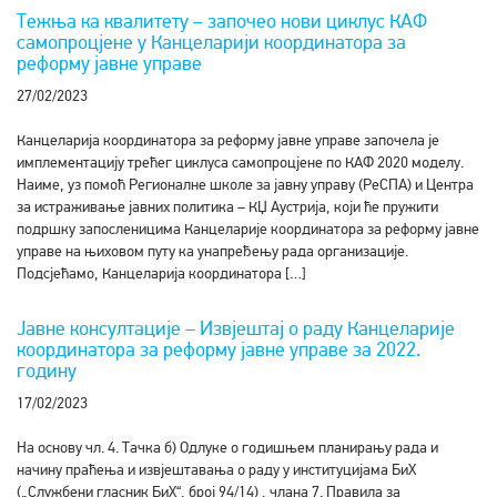
Тежња ка квалитету – започео нови циклус КАФ
самопроцјене у Канцеларији координатора за
реформу јавне управе
27/02/2023
Канцеларија координатора за реформу јавне управе започела је
имплементацију трећег циклуса самопроцјене по КАФ 2020 моделу.
Наиме, уз помоћ Регионалне школе за јавну управу (РеСПА) и Центра
за истраживање јавних политика – КЏ Аустрија, који ће пружити
подршку запосленицима Канцеларије координатора за реформу јавне
управе на њиховом путу ка унапређењу рада организације.
Подсјећамо, Канцеларија координатора […]
Јавне консултације – Извјештај о раду Канцеларије
координатора за реформу јавне управе за 2022.
годину
17/02/2023
На основу чл. 4. Тачка б) Одлуке о годишњем планирању рада и
начину праћења и извјештавања о раду у институцијама БиХ
(„Службени гласник БиХ“, број 94/14) , члана 7. Правила за