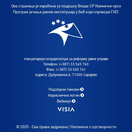
Ова страница је израђена уз подршку Владе СР Њемачке кроз
Програм јачања јавних институција у БиХ који спроводи ГИЗ.
Канцеларија координатора за реформу јавне управе
Телефон: (+387) 33 565 760
Факс: (+387) 33 565 761
Адреса: Дубровачка 6, 71000 Сарајево
Надзорни тимови
Кориснички логин
Вебмејл
© 2020 - Сва права задржана |
Напомена о одговорности