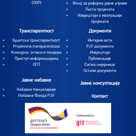
(OGP)
Фонд за реформу јавне управе
Листа пројеката
Извјештаји о евалуацији
пројеката
Транспарентност
Документи
Буџетска транспарентност
Интерни акти
Proaktivna transparentnost
РЈУ документи
Koнкурси, огласи и тендери
Извјештаји
Приступ информацијама
Публикације
ОГП
Сигма смјернице
Остали документи
Јавне набавке
Јавне консултације
Набавке Канцеларије
Набавке Фонда РЈУ
Контакт