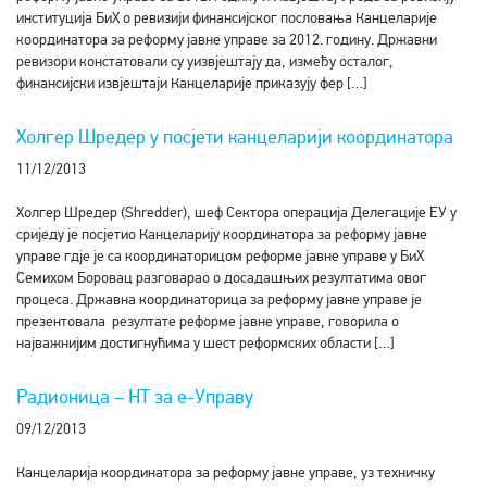
институција БиХ о ревизији финансијског пословања Канцеларије
координатора за реформу јавне управе за 2012. годину. Државни
ревизори констатовали су уизвјештају да, између осталог,
финансијски извјештаји Канцеларије приказују фер […]
Холгер Шредер у посјети канцеларији координатора
11/12/2013
Холгер Шредер (Shredder), шеф Сектора операција Делегације ЕУ у
сриједу је посјетио Канцеларију координатора за реформу јавне
управе гдје је са координаторицом реформе јавне управе у БиХ
Семихом Боровац разговарао о досадашњих резултатима овог
процеса. Државна координаторица за реформу јавне управе је
презентовала резултате реформе јавне управе, говорила о
најважнијим достигнућима у шест реформских области […]
Радионица – НТ за е-Управу
09/12/2013
Канцеларија координатора за реформу јавне управе, уз техничку