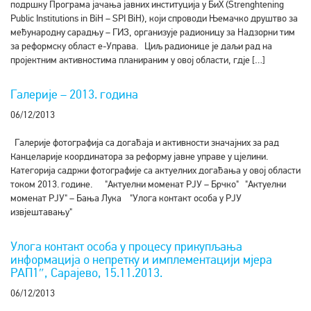
подршку Програма јачања јавних институција у БиХ (Strenghtening
Public Institutions in BiH – SPI BiH), који спроводи Њемачко друштво за
међународну сарадњу – ГИЗ, организује радионицу за Надзорни тим
за реформску област е-Управа. Циљ радионице је даљи рад на
пројектним активностима планираним у овој области, гдје […]
Галерије – 2013. година
06/12/2013
Галерије фотографија са догађаја и активности значајних за рад
Канцеларије координатора за реформу јавне управе у цјелини.
Категорија садржи фотографије са актуелних догађања у овој области
током 2013. године. "Актуелни моменат РЈУ – Брчко" "Актуелни
моменат РЈУ" – Бања Лука "Улога контакт особа у РЈУ
извјештавању"
Улога контакт особа у процесу прикупљања
информација о непретку и имплементацији мјера
РАП1″, Сарајево, 15.11.2013.
06/12/2013