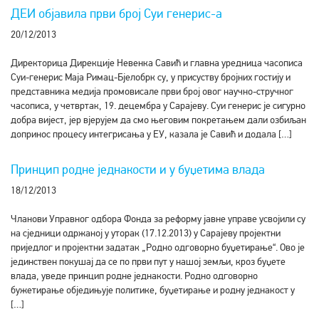
ДЕИ објавила први број Суи генерис-а
20/12/2013
Директорица Дирекције Невенка Савић и главна уредница часописа
Суи-генерис Маја Римац-Бјелобрк су, у присуству бројних гостију и
представника медија промовисале први број овог научно-стручног
часописа, у четвртак, 19. децембра у Сарајеву. Суи генерис је сигурно
добра вијест, јер вјерујем да смо његовим покретањем дали озбиљан
допринос процесу интегрисања у ЕУ, казала је Савић и додала […]
Принцип родне једнакости и у буџетима влада
18/12/2013
Чланови Управног одбора Фонда за реформу јавне управе усвојили су
на сједници одржаној у уторак (17.12.2013) у Сарајеву пројектни
приједлог и пројектни задатак „Родно одговорно буџетирање“. Ово је
јединствен покушај да се по први пут у нашој земљи, кроз буџете
влада, уведе принцип родне једнакости. Родно одговорно
бужетирање обједињује политике, буџетирање и родну једнакост у
[…]