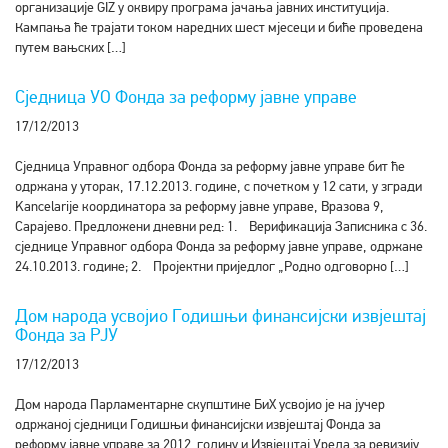
организације GIZ у оквиру програма јачања јавних институција.
Кампања ће трајати током наредних шест мјесеци и биће проведена
путем вањских […]
Сједница УО Фонда за реформу јавне управе
17/12/2013
Сједница Управног одбора Фонда за реформу јавне управе бит ће
одржана у уторак, 17.12.2013. године, с почетком у 12 сати, у згради
Kancelarije координатора за реформу јавне управе, Вразова 9,
Сарајево. Предложени дневни ред: 1. Верификација Записника с 36.
сједнице Управног одбора Фонда за реформу јавне управе, одржане
24.10.2013. године; 2. Пројектни приједлог „Родно одговорно […]
Дом народа усвојио Годишњи финансијски извјештај
Фонда за РЈУ
17/12/2013
Дом народа Парламентарне скупштине БиХ усвојио је на јучер
одржаној сједници Годишњи финансијски извјештај Фонда за
реформу јавне управе за 2012. годину и Извјештај Уреда за ревизију