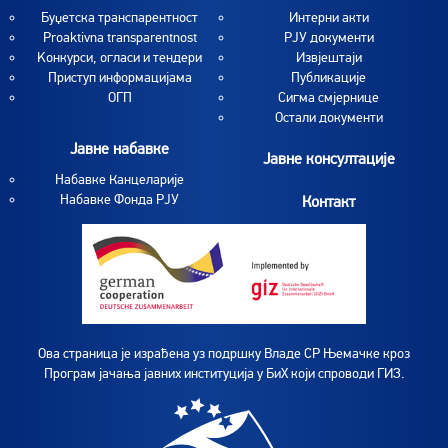
Буџетска транспарентност
Интерни акти
Proaktivna transparentnost
РЈУ документи
Koнкурси, огласи и тендери
Извјештаји
Приступ информацијама
Публикације
ОГП
Сигма смјернице
Остали документи
Јавне набавке
Јавне консултације
Набавке Канцеларије
Набавке Фонда РЈУ
Контакт
Ова страница је израђена уз подршку Владе СР Њемачке кроз
Програм јачања јавних институција у БиХ који спроводи ГИЗ.