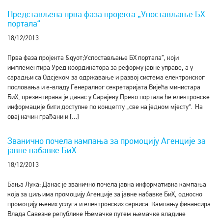
Представљена прва фаза пројекта „Упостављање БХ
портала“
18/12/2013
Прва фаза пројекта &qуот;Успостављање БХ портала”, који
имплементира Уред координатора за реформу јавне управе, а у
сарадњи са Одсјеком за одржавање и развој система електронског
пословања и е-владу Генералног секретаријата Вијећа министара
БиХ, презентирана је данас у Сарајеву.Преко портала ће електронске
информације бити доступне по концепту „све на једном мјесту“. На
овај начин грађани и […]
Званично почела кампања за промоцију Агенције за
јавне набавке БиХ
18/12/2013
Бања Лука: Данас је званично почела јавна информативна кампања
која за циљ има промоцију Агенције за јавне набавке БиХ, односно
промоцију њених услуга и електронских сервиса. Кампању финансира
Влада Савезне републике Њемачке путем њемачке владине