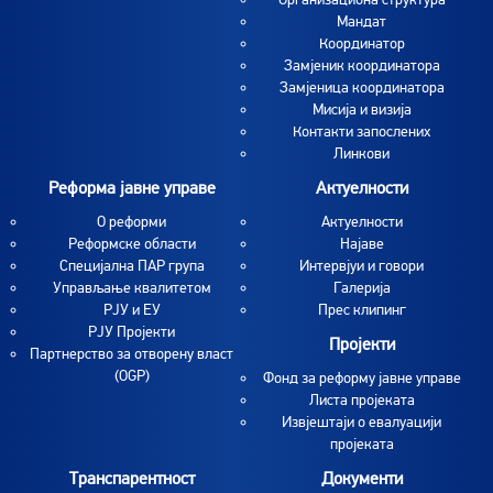
Мандат
Координатор
Замјеник координатора
Замјеница координатора
Мисија и визија
Контакти запослених
Линкови
Реформа јавне управе
Актуелности
О реформи
Aктуелности
Реформске области
Најаве
Специјална ПАР група
Интервјуи и говори
Управљање квалитетом
Галерија
РЈУ и ЕУ
Прес клипинг
РЈУ Пројекти
Пројекти
Партнерство за отворену власт
(OGP)
Фонд за реформу јавне управе
Листа пројеката
Извјештаји о евалуацији
пројеката
Транспарентност
Документи