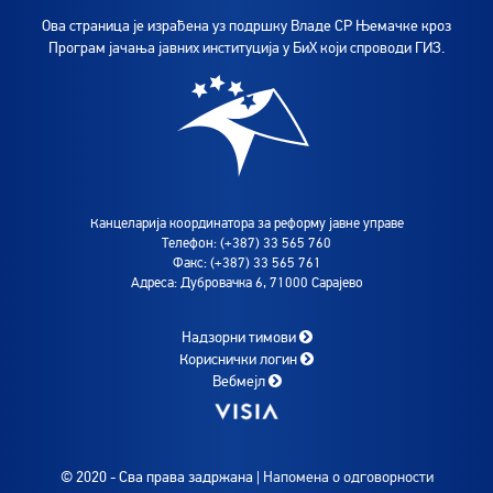
Ова страница је израђена уз подршку Владе СР Њемачке кроз
Програм јачања јавних институција у БиХ који спроводи ГИЗ.
Канцеларија координатора за реформу јавне управе
Телефон: (+387) 33 565 760
Факс: (+387) 33 565 761
Адреса: Дубровачка 6, 71000 Сарајево
Надзорни тимови
Кориснички логин
Вебмејл
© 2020 - Сва права задржана |
Напомена о одговорности