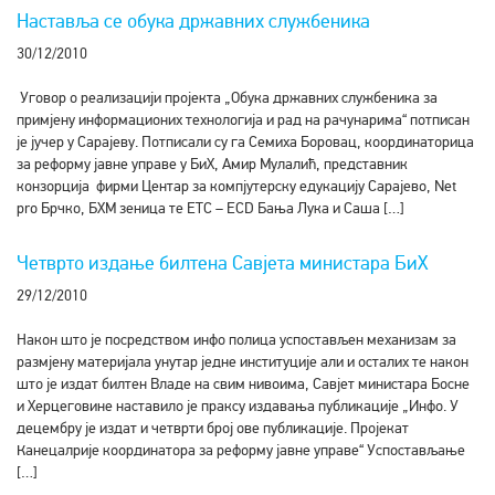
Наставља се обука државних службеника
30/12/2010
Уговор о реализацији пројекта „Обука државних службеника за
примјену информационих технологија и рад на рачунарима“ потписан
је јучер у Сарајеву. Потписали су га Семиха Боровац, координаторица
за реформу јавне управе у БиХ, Амир Мулалић, представник
конзорција фирми Центар за компјутерску едукацију Сарајево, Net
pro Брчко, БХМ зеница те ETC – ECD Бања Лука и Саша […]
Четврто издање билтена Савјета министара БиХ
29/12/2010
Након што је посредством инфо полица успостављен механизам за
размјену материјала унутар једне институције али и осталих те након
што је издат билтен Владе на свим нивоима, Савјет министара Босне
и Херцеговине наставило је праксу издавања публикације „Инфо. У
децембру је издат и четврти број ове публикације. Пројекат
Канецалрије координатора за реформу јавне управе“ Успостављање
[…]