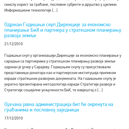
смислу корист за грађане, пословне субјекте и друштво у цјелини.
Информационе технологије […]
Одржан Годишњи скуп Дирекције за економско
планирање БиХ и партнера у стратешком планирању
развоја земље
21/12/2010
Годишњи скуп у организацији Дирекције за економско планирање у
сарадњи са партнерима у стратешком планирању развоја земље
одржан је јучер у Сарајеву. Годишњем скупу су присуствовали
представници донатора као и партнерских институција приликом
израде стратешких развојних докумената. На годишњем скупу је
укратко презентирана методологија израде Стратегије развоја и
Стратегије социјалне укључености БиХ, те извјештај о […]
Ојачана јавна администрација бит ће окренута ка
грађанима и пословној заједници
17/12/2010