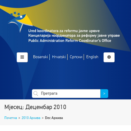
Bosanski
Hrvatski
Српски
English
>
Мјесец: Децембар 2010
Почетна
>
2010 Архива
>
Dec Архива