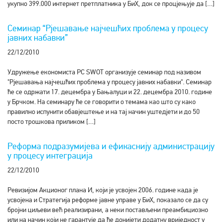
укупно 399.000 интернет претплатника у БиХ, док се процјењује да […]
Семинар “Рјешавање најчешћих проблема у процесу
јавних набавки”
22/12/2010
Удружење економиста РС SWOT организује семинар под називом
"Рјешавања најчешћих проблема у процесу јавних набавки". Семинар
ће се одржати 17. децембра у Бањалуци и 22. децембра 2010. године
у Брчком. На семинару ће се говорити о темама као што су како
правилно испунити обавјештење и на тај начин уштедјети и до 50
посто трошкова приликом […]
Реформа подразумијева и ефикаснију администрацију
у процесу интеграција
22/12/2010
Ревизијом Акционог плана И, који је усвојен 2006. године када је
усвојена и Стратегија реформе јавне управе у БиХ, показало се да су
бројни циљеви већ реализирани, а неки постављени преамбициозно
или на начин који не гарантује да ће донијети додатну вриједност у