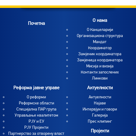
O нама
Почетна
O Канцеларији
Организациона структура
Мандат
Координатор
Замјеник координатора
Замјеница координатора
Мисија и визија
Контакти запослених
Линкови
Реформа јавне управе
Актуелности
О реформи
Aктуелности
Реформске области
Најаве
Специјална ПАР група
Интервјуи и говори
Управљање квалитетом
Галерија
РЈУ и ЕУ
Прес клипинг
РЈУ Пројекти
Пројекти
Партнерство за отворену власт