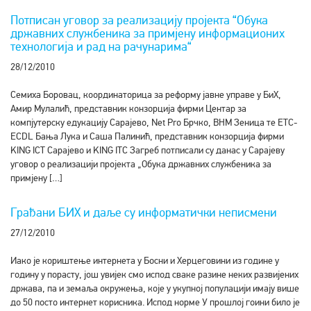
Потписан уговор за реализацију пројекта “Обука
државних службеника за примјену информационих
технологија и рад на рачунарима“
28/12/2010
Семиха Боровац, координаторица за реформу јавне управе у БиХ,
Амир Мулалић, представник конзорција фирми Центар за
компјутерску едукацију Сарајево, Net Pro Брчко, BHM Зеница те ETC-
ECDL Бања Лука и Саша Палинић, представник конзорција фирми
KING ICT Сарајево и KING ITC Загреб потписали су данас у Сарајеву
уговор о реализацији пројекта „Обука државних службеника за
примјену […]
Грађани БИХ и даље су информатички неписмени
27/12/2010
Иако је кориштење интернета у Босни и Херцеговини из године у
годину у порасту, још увијек смо испод сваке разине неких развијених
држава, па и земаља окружења, које у укупној популацији имају више
до 50 посто интернет корисника. Испод норме У прошлој гоини било је