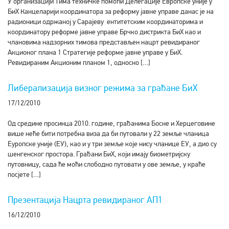
У организацији Тима техничке помоћи Делегације Европске уније у
БиХ Канцеларији координатора за реформу јавне управе данас је на
радионици одржаној у Сарајеву ентитетским координаторима и
координатору реформе јавне управе Брчко дистрикта БиХ као и
члановима надзорних тимова представљен нацрт ревидираног
Акционог плана 1 Стратегије реформе јавне управе у БиХ.
Ревидираним Акционим планом 1, односно […]
Либерализација визног режима за грађане БиХ
17/12/2010
Од средине просинца 2010. године, грађанима Босне и Херцеговине
више неће бити потребна виза да би путовали у 22 земље чланица
Еуропске уније (ЕУ), као и у три земље које нису чланице ЕУ, а дио су
шенгенског простора. Грађани БиХ, који имају биометријску
путовницу, сада ће моћи слободно путовати у ове земље, у краће
посјете […]
Презентација Нацрта ревидираног АП1
16/12/2010