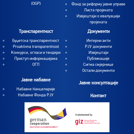
(OGP)
Фонд за реформу јавне управе
Листа пројеката
Извјештаји о евалуацији
пројеката
Транспарентност
Документи
Буџетска транспарентност
Интерни акти
Proaktivna transparentnost
РЈУ документи
Koнкурси, огласи и тендери
Извјештаји
Приступ информацијама
Публикације
ОГП
Сигма смјернице
Остали документи
Јавне набавке
Јавне консултације
Набавке Канцеларије
Набавке Фонда РЈУ
Контакт