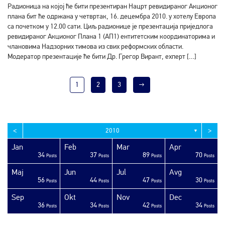
Радионица на којој ће бити презентиран Нацрт ревидираног Акционог
плана бит ће одржана у четвртак, 16. децембра 2010. у хотелу Европа
са почетком у 12.00 сати. Циљ радионице је презентација приједлога
ревидираног Акционог Плана 1 (АП1) ентитетским координаторима и
члановима Надзорних тимова из свих реформских области.
Модератор презентације ће бити Др. Грегор Вирант, еxперт […]
1
2
3
→
<
>
2010
▼
Jan
Feb
Mar
Apr
34
37
89
70
sts
sts
sts
sts
sts
sts
sts
sts
sts
sts
sts
sts
sts
sts
sts
sts
sts
sts
sts
ost
Posts
Posts
Posts
Posts
Maj
Jun
Jul
Avg
56
44
47
30
sts
sts
sts
sts
sts
sts
sts
sts
sts
sts
sts
sts
sts
sts
sts
sts
sts
ost
ost
ost
Posts
Posts
Posts
Posts
Sep
Okt
Nov
Dec
36
34
42
34
sts
sts
sts
sts
sts
sts
sts
sts
sts
sts
sts
sts
sts
sts
sts
sts
sts
sts
sts
ost
Posts
Posts
Posts
Posts