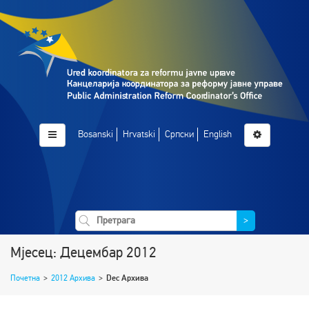
Bosanski
Hrvatski
Српски
English
>
Мјесец: Децембар 2012
Почетна
>
2012 Архива
>
Dec Архива