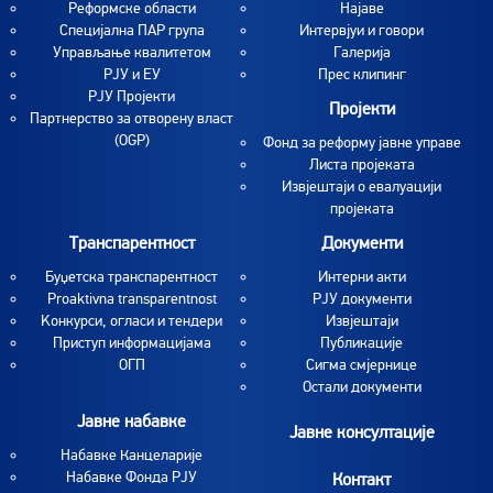
Реформске области
Најаве
Специјална ПАР група
Интервјуи и говори
Управљање квалитетом
Галерија
РЈУ и ЕУ
Прес клипинг
РЈУ Пројекти
Пројекти
Партнерство за отворену власт
(OGP)
Фонд за реформу јавне управе
Листа пројеката
Извјештаји о евалуацији
пројеката
Транспарентност
Документи
Буџетска транспарентност
Интерни акти
Proaktivna transparentnost
РЈУ документи
Koнкурси, огласи и тендери
Извјештаји
Приступ информацијама
Публикације
ОГП
Сигма смјернице
Остали документи
Јавне набавке
Јавне консултације
Набавке Канцеларије
Набавке Фонда РЈУ
Контакт