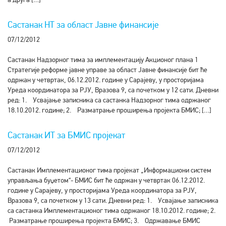
Састанак НТ за област Јавне финансије
07/12/2012
Састанак Надзорног тима за имплементацију Акционог плана 1
Стратегије реформе јавне управе за област Јавне финансије бит ће
одржан у четвртак, 06.12.2012. године у Сарајеву, у просторијама
Уреда координатора за РЈУ, Вразова 9, са почетком у 12 сати. Дневни
ред: 1. Усвајање записника са састанка Надзорног тима одржаног
18.10.2012. године; 2. Разматрање проширења пројекта БМИС; […]
Састанак ИТ за БМИС пројекат
07/12/2012
Састанак Имплементационог тима пројекат „Информациони систем
управљања буџетом“- БМИС бит ће одржан у четвртак 06.12.2012.
године у Сарајеву, у просторијама Уреда координатора за РЈУ,
Вразова 9, са почетком у 13 сати. Дневни ред: 1. Усвајање записника
са састанка Имплементационог тима одржаног 18.10.2012. године; 2.
Разматрање проширења пројекта БМИС; 3. Одржавање БМИС