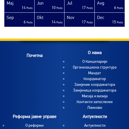
Maj
Jun
Jul
Avg
14
10
17
6
sts
sts
sts
sts
sts
sts
sts
sts
sts
sts
sts
sts
sts
sts
sts
sts
sts
ost
ost
ost
Posts
Posts
Posts
Posts
Sep
Okt
Nov
Dec
6
14
17
15
sts
sts
sts
sts
sts
sts
sts
sts
sts
sts
sts
sts
sts
sts
sts
sts
sts
sts
sts
ost
Posts
Posts
Posts
Posts
O нама
Почетна
O Канцеларији
Организациона структура
Мандат
Координатор
Замјеник координатора
Замјеница координатора
Мисија и визија
Контакти запослених
Линкови
Реформа јавне управе
Актуелности
О реформи
Aктуелности