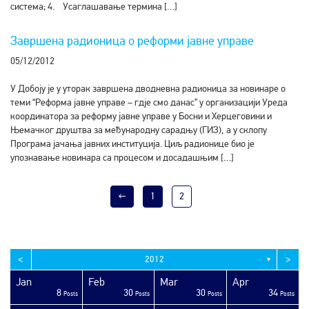
система; 4. Усаглашавање термина […]
Завршена радионица о реформи јавне управе
05/12/2012
У Добоју је у уторак завршена дводневна радионица за новинаре о
теми “Реформа јавне управе – гдје смо данас” у организацији Уреда
координатора за реформу јавне управе у Босни и Херцеговини и
Њемачког друштва за међународну сарадњу (ГИЗ), а у склопу
Програма јачања јавних институција. Циљ радионице био је
упознавање новинара са процесом и досадашњим […]
←
1
2
<
>
2012
▼
Jan
Feb
Mar
Apr
8
30
30
34
sts
sts
sts
sts
sts
sts
sts
sts
sts
sts
sts
sts
sts
sts
sts
sts
sts
sts
sts
ost
Posts
Posts
Posts
Posts