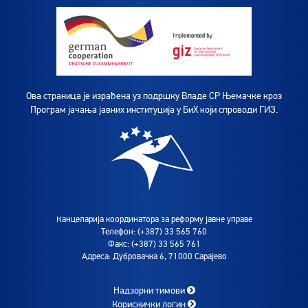
Ова страница је израђена уз подршку Владе СР Њемачке кроз
Програм јачања јавних институција у БиХ који спроводи ГИЗ.
Канцеларија координатора за реформу јавне управе
Телефон: (+387) 33 565 760
Факс: (+387) 33 565 761
Адреса: Дубровачка 6, 71000 Сарајево
Надзорни тимови
Кориснички логин