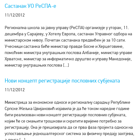
Састанак УО РеСПА-е
11/12/2012
Регионална школа за јавну управу (РеСПА) организује у уторак, 11.
децембра у Сарајеву, у Хотелу Европа, састанак Управног одбора на
министарском нивоу. Почетак састанака предвиђен је за 10 сати.
Учесници састанка биће министар правде Босне и Херцеговине,
помоћник министра унутрашњих послова Албаније, министар управе
Хрватске, министар за информатичко друштво и управу Македоније,
министар унутрашњих послова […]
Нови концепт регистрације пословних субјеката
11/12/2012
Министрица за економске односе и регионалну сарадњу Републике
Српске Жељка Цвијановић изјавила је да ће током наредне године
бити реализован нови концепт регистрације пословних субјеката,
којим ће се смањити трошкови и скратити вријеме потребно за
регистрацију. Она је прецизирала да се прва фаза пројекта односи на
успостављање једношалтерског система за физичку предају захтјева,
а друга […]