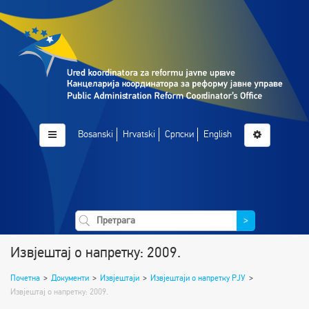
Bosanski
Hrvatski
Српски
English
>
Извјештај о напретку: 2009.
Почетна
>
Документи
>
Извјештаји
>
Извјештаји о напретку РЈУ
>
Извјештај о напретку: 2009.