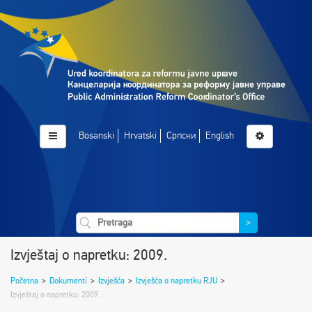
Bosanski
Hrvatski
Српски
English
>
Izvještaj o napretku: 2009.
Početna
>
Dokumenti
>
Izvješća
>
Izvješća o napretku RJU
>
Izvještaj o napretku: 2009.