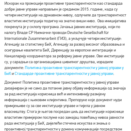
Искорак ка промоцији проактивне транспарентности као стандарда
добре јавне управе направљен је средином 2015. године, када су
четири институције на државном нивоу, одлучиле да транспарентност
властитих институција подигну на знатно виши ниво. Ова иницијатива
покренута је у склопу програма Јачања јавних институција, који по
налогу Владе СР Њемачке проводи Deutsche Gesellschaft für
Internationale Zusammenarbeit (ГИЗ), а укључује четири институције:
Агенцију за статистику БиХ, Агенцију за развој високог образовања и
осигурање квалитета БиХ, Дирекцију за европске интеграције и
Канцеларију координатора за реформу јавне управе. Ове институције
су, у сарадњи са организацијама цивилног друштва, израдиле
документе:
Политика проактивне транспарентности у јавној управи у
БиХ
и
Стандарде проактивне транспарентности у јавној управи
.
Документ Политика проактивне транспарентности у јавној управи
дизајниран је не само да потакне јавну објаву информација од значаја
за рад институција корисница већ и интензивнију размјену
информација с њиховим клијентима. Препоруке које документ нуди
примјењиве су за све институције управе и тијела у јавном
власништву. Стога је његов посредан циљ да институције кориснице
властитим примјером послуже као замајац повећању нивоа јавности
рада институција у БиХ, дијелећи стечена искуства и знања о
проактивној транспарентности у домену комуникације посредством