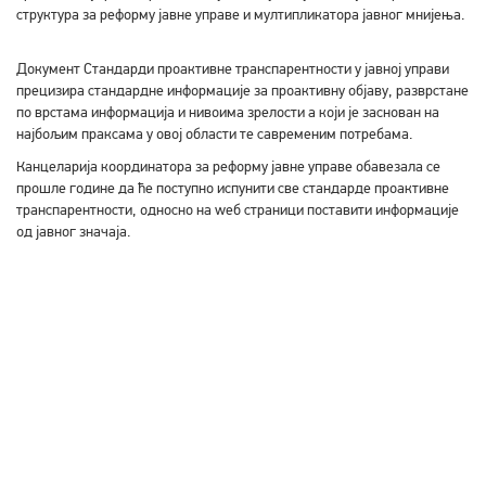
структура за реформу јавне управе и мултипликатора јавног мнијења.
Документ Стандарди проактивне транспарентности у јавној управи
прецизира стандардне информације за проактивну објаву, разврстане
по врстама информација и нивоима зрелости а који је заснован на
најбољим праксама у овој области те савременим потребама.
Канцеларија координатора за реформу јавне управе обавезала се
прошле године да ће поступно испунити све стандарде проактивне
транспарентности, односно на wеб страници поставити информације
од јавног значаја.