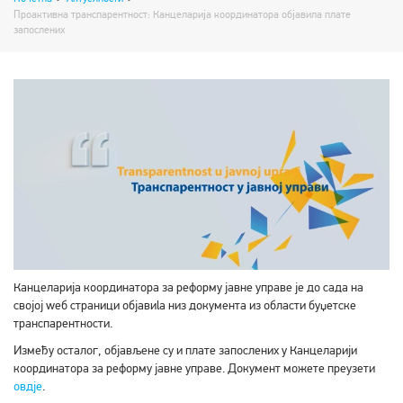
Проактивна транспарентност: Канцеларија координатора објавила плате
запослених
Канцеларија координатора за реформу јавне управе је до сада на
својој wеб страници објавиla низ документа из области буџетске
транспарентности.
Између осталог, објављене су и плате запослених у Канцеларији
координатора за реформу јавне управе. Документ можете преузети
овдје
.