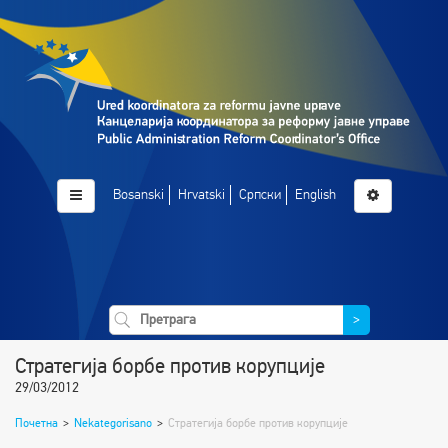
Bosanski
Hrvatski
Српски
English
>
Стратегија борбе против корупције
29/03/2012
Почетна
>
Nekategorisano
>
Стратегија борбе против корупције