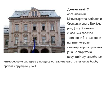
Дневни аваз:
У
организацији
Министарства одбране и
Оружаних снага БиХ јуче
је у Дому Оружаних
снага БиХ започео
тродневни 5. стратешки
политичко-војни
семинар који за циљ има
јачање свијести о
корупцији и унапређење
интерресорне сарадње у процесу остваривања Стратегије за борбу
против корупције у БиХ.