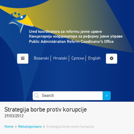
Bosanski
Hrvatski
Српски
English
>
Strategija borbe protiv korupcije
29/03/2012
Home
>
Nekategorisano
>
Strategija borbe protiv korupcije