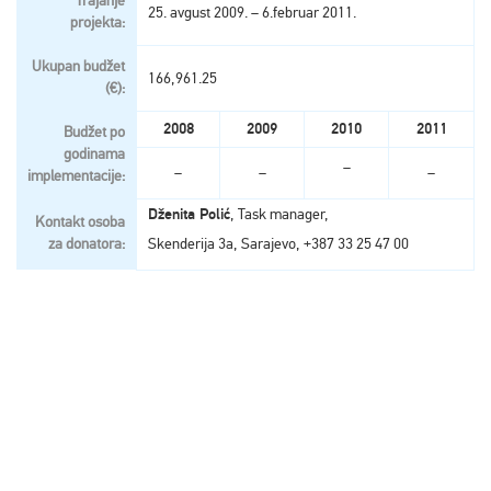
Trajanje
25. avgust 2009. – 6.februar 2011.
projekta:
Ukupan budžet
166,961.25
(€):
2008
2009
2010
2011
Budžet po
godinama
–
–
–
–
implementacije:
Dženita Polić
, Task manager,
Kontakt osoba
za donatora:
Skenderija 3a, Sarajevo, +387 33 25 47 00