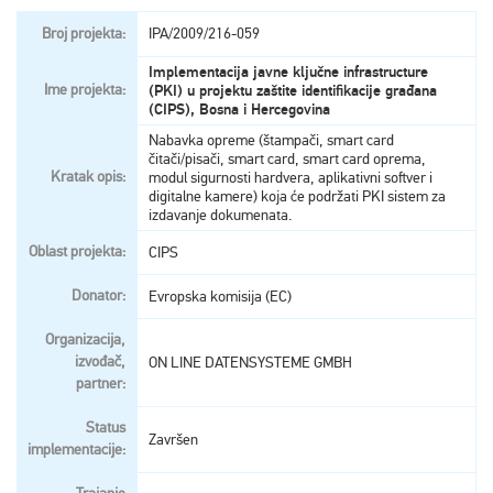
Broj projekta:
IPA/2009/216-059
Implementacija javne ključne infrastructure
Ime projekta:
(PKI) u projektu zaštite identifikacije građana
(CIPS), Bosna i Hercegovina
Nabavka opreme (štampači, smart card
čitači/pisači, smart card, smart card oprema,
Kratak opis:
modul sigurnosti hardvera, aplikativni softver i
digitalne kamere) koja će podržati PKI sistem za
izdavanje dokumenata.
Oblast projekta:
CIPS
Donator:
Evropska komisija (EC)
Organizacija,
izvođač,
ON LINE DATENSYSTEME GMBH
partner:
Status
Završen
implementacije: