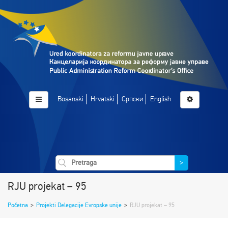
Bosanski
Hrvatski
Српски
English
>
RJU projekat – 95
Početna
>
Projekti Delegacije Evropske unije
>
RJU projekat – 95