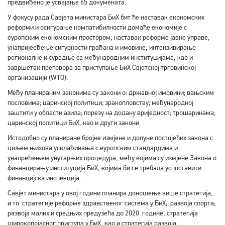
предвиђено је усвајање 65 докумената.
У фокусу рада Савјета министара БиХ бит ће наставак економских
реформи и осигурање компатибилности домаће економије с
еуропским економским простором, наставак реформе јавне управе,
унапријееђење сигурности грађана и имовине, интензивирање
регионалне и сурадње са међународним институцијама, као и
завршетак преговора за приступање БиХ Свјетској трговинској
организацији (WТО).
Међу планираним законима су закони о: државној имовини; вањским
пословима; царинској политици; зракопловству; међународној
заштити у области азила; порезу на додану вриједност; трошаринама;
царинској политици БиХ, као и други закони.
Истодобно су планиране бројне измјене и допуне постојећих закона с
циљем њихова усклађивања с еуропским стандардима и
унапређењем унутарњих процедура, међу којима су измјене Закона о
финанцирању институција БиХ, којима би се требала успоставити
финанцијска инспекција.
Савјет министара у овој години планира доношење више стратегија,
и то: стратегије реформе здравственог система у БиХ; развоја спорта;
развоја малих и средњих предузећа до 2020. године, стратегија
широкопојасног приступа у БиХ, као и стратегија развоја