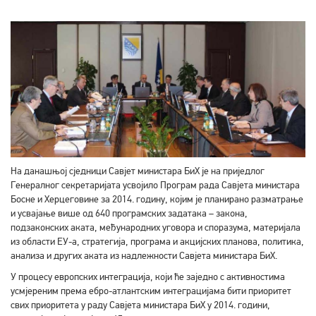
На данашњој сједници Савјет министара БиХ је на приједлог
Генералног секретаријата усвојило Програм рада Савјета министара
Босне и Херцеговине за 2014. годину, којим је планирано разматрање
и усвајање више од 640 програмских задатака – закона,
подзаконских аката, међународних уговора и споразума, материјала
из области ЕУ-а, стратегија, програма и акцијских планова, политика,
анализа и других аката из надлежности Савјета министара БиХ.
У процесу европских интеграција, који ће заједно с активностима
усмјереним према ебро-атлантским интеграцијама бити приоритет
свих приоритета у раду Савјета министара БиХ у 2014. години,