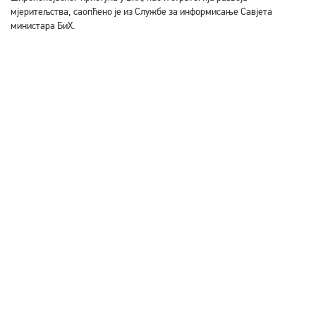
мјеритељства, саопћено је из Службе за информисање Савјета
министара БиХ.