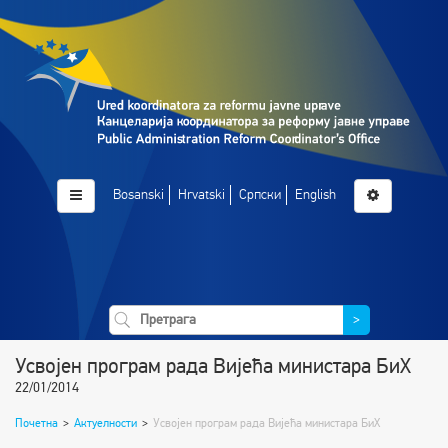
Bosanski
Hrvatski
Српски
English
>
Усвојен програм рада Вијећа министара БиХ
22/01/2014
Почетна
>
Актуелности
>
Усвојен програм рада Вијећа министара БиХ