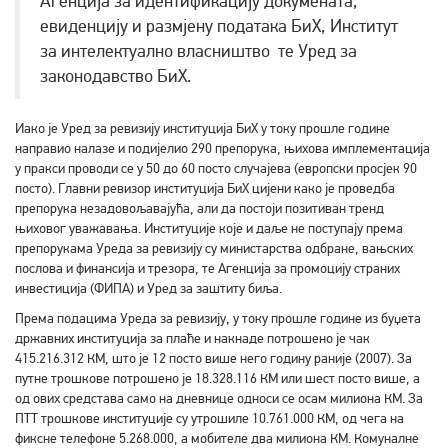
Агенција за идентификацију докумената,
евиденцију и размјену података БиХ, Институт
за интелектуално власништво те Уред за
законодавство БиХ.
Иако је Уред за ревизију институција БиХ у току прошле године
направио налазе и подијелио 290 препорука, њихова имплементација
у пракси проводи се у 50 до 60 посто случајева (европски просјек 90
посто). Главни ревизор институција БиХ цијени како је проведба
препорука незадовољавајућа, али да постоји позитиван тренд
њиховог уважавања. Институције које и даље не поступају према
препорукама Уреда за ревизију су министарства одбране, вањских
послова и финансија и трезора, те Агенција за промоцију страних
инвестиција (ФИПА) и Уред за заштиту биља.
Према подацима Уреда за ревизију, у току прошле године из буџета
државних институција за плаће и накнаде потрошено је чак
415.216.312 КМ, што је 12 посто више него годину раније (2007). За
путне трошкове потрошено је 18.328.116 КМ или шест посто више, а
од ових средстава само на дневнице односи се осам милиона КМ. За
ПТТ трошкове институције су утрошиле 10.761.000 КМ, од чега на
фиксне телефоне 5.268.000, а мобителе два милиона КМ. Комуналне