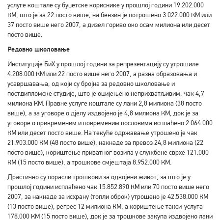
услуге коштале су буџетске кориснике у прошлој години 19.202.000
КМ, што је за 22 посто више, на бензин је потрошено 3.022.000 КМ или
37 посто више него 2007, а дизел гориво око осам милиона или десет
посто више.
Редовно школовање
Институције БиХ у прошлој години за репрезентацију су утрошиле
4.208.000 КМ или 22 посто више него 2007, а разна образовања и
усавршавања, од који су бројна за редовно школовање и
постдипломске студије, што је оцијењено неприхватљивим, чак 4,7
милиона КМ. Правне услуге коштале су лани 2,8 милиона (38 посто
више), а за уговоре о дјелу издвојено је 4,8 милиона КМ, док је за
уговоре о привременим и повременим пословима исплаћено 2.064.000
КМ или десет посто више. На текуће одржавање утрошено је чак
21.903.000 КМ (48 посто више), накнаде за превоз 24,8 милиона (22
посто више), кориштење приватног возила у службене сврхе 121.000
КМ (15 посто више), а трошкове смјештаја 8.952.000 КМ.
Драстично су порасли трошкови за одвојени живот, за што је у
прошлој години исплаћено чак 15.852.890 КМ или 70 посто више него
2007, за накнаде за исхрану (топли оброк) утрошено је 42.538.000 КМ
(13 посто више), регрес 12 милиона КМ, а кориштење такси-услуга
178.000 КМ (15 посто више), док је за трошкове закупа издвојено лани