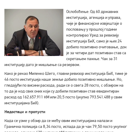
Ослобођење: Од 60 државних
институција, агенција и управа,
чије је финансијске извјештаје о
пословању у прошлој години
контролирао Уред за ревизију
институција БиХ, само је њих 24
добило позитивно очитовање, док
је за четири дат позитиван став са
скретањем пажње. Чак за 31
институцију дато је мишљење са резервом.
Како је рекао Миленко Шего, главни ревизор институција БиХ, тиме је
46 посто институција наше земље добило позитивно мишљење. Но,
гледајући по висини расхода, ради се о свега 28 посто, с обзиром на
то да је код свих оних који су добили позитиван став евидентиран
расход од 162.657.911 КМ или 20,5 посто (укупно 793.541.488 у свим
институцијама БиХ).
Недостаци и пропусти
Када се узме у обзир да се међу овим институцијама налази и
Гранична полиција са 8,34 посто, испада да је чак 79,50 посто укупног