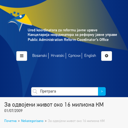
Bosanski
Hrvatski
Српски
English
>
За одвојени живот око 16 милиона КМ
01/07/2009
Почетна
>
Nekategorisano
>
За одвојени живот око 16 милиона КМ