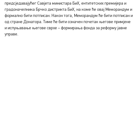
предсједавајућег Савјета министара БиХ, ентитетских премијера и
градоначелника Брчко дистрикта БиХ, на коме ће овај Меморандум и
формално бити потписан. Након тога, Меморандум ће бити потписан и
од стране Донатора. Тиме ће бити означен почетак његове примјене
и испуњавање његове сврхе – формирања фонда за реформу јавне
управе.