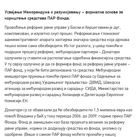
Усвајање Меморандума о разумијевању – формална основа за
кориштење средстава ПAР Фонда.
Провођење реформе јавне управе у Босни и Херцеговини је дуг,
компликован, и изузетно скуп процес. Реформисање гломазног
административног апарата захтијева значајна средства која држава
тешко може сама обезбиједити. Из тог разлога, у циљу помоћи и
подршке процесу реформе, међународни партнери – Донатори
одлучили су ставити на располагање одређена финансијска средства.
У ту сврху одлучено је да се формира фонд за реформу јавне управе –
ПAР фонд, у који ће бити депонована та средства. Међународни
иницијатори пружања помоћи преко ПAР фонда су Одјељење за
међународни развој Уједињеног Краљевства- ДФИД, Шведска
агенција за међународни развој и сарадњу- СИДA, Министарство за
међународни развој и сарадњу Холандије и Делегација Европске
Комисије-ЕК.
Донатори су се обавезали да ће обезбиједити по 1,5 милиона евра као
помоћ Владама у БиХ у току периода 2006. до 2009. године преко ПAР
Фонда. Фонд је замишљен као база пројеката везаних за реформу
јавне управе, којима се додјељују средства из фонда, уколико су
одобрени. (Више о самом ПAР фонду моћете пронаћи у нашој