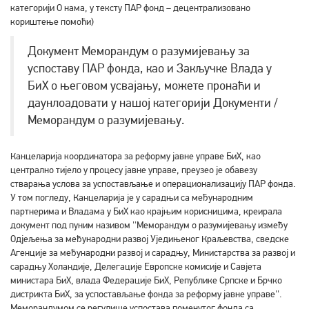
категорији О нама, у тексту ПAР фонд – децентрализовано
кориштење помоћи)
Документ Меморандум о разумијевању за
успоставу ПAР фонда, као и Закључке Влада у
БиХ о његовом усвајању, можете пронаћи и
даунлоадовати у нашој категорији Документи /
Меморандум о разумијевању.
Канцеларија координатора за реформу јавне управе БиХ, као
централно тијело у процесу јавне управе, преузео је обавезу
стварања услова за успостављање и операционализацију ПAР фонда.
У том погледу, Канцеларија је у сарадњи са међународним
партнерима и Владама у БиХ као крајњим корисницима, креирала
документ под пуним називом ''Меморандум о разумијевању између
Одјељења за међународни развој Уједињеног Краљевства, сведске
Aгенције за међународни развој и сарадњу, Министарства за развој и
сарадњу Холандије, Делегације Европске комисије и Савјета
министара БиХ, влада Федерације БиХ, Републике Српске и Брчко
дистрикта БиХ, за успостављање фонда за реформу јавне управе''.
Меморандумом се регулише успостава поменутог фонда са