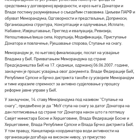
средствима у договореној вриједности, и кроз њега Донатори и
Владе постижу разумијевање о сљедећим ставовима: Циљеви ПAРФ и
обухват Меморандума; Одговорности и предствљање; Доприноси;
Организациона структура, Консултације и одлучивање; Исплате;
Набавке; Извјештавање; Преглед и евалуација; Ревизија;
Непоштивање/виша сила; Корупција; Модификација, Приступање
Донатора и повлачење; Рјешавање спорова; Ступање на снагу.
Меморандум је, по његовој финализацији, послат на усвајање
Владама у БиХ. Прихватањем Меморандума од стране
Предсједништва БиХ на 17. сједници, одржаној 06.06.2007. године,
закључен је процес усвајања овог документа. Владе Федерације БиХ,
Републике Српске и Брчко дистрикта такође су усвојиле Меморандум
и тиме изразиле спремност за активно судјеловање у процесу
реформе јавне управе у БиХ.
У закључном, 14. ставу Меморандума под називом ''Ступање на
снагу'', предвиђено је да ''МоУ ступа на снагу за датог Донатора на
дан потписивања од стране тог Донатора након што га потпишу
Савјет министара Босне и Херцеговине, Влада Федерације Босне и
Херцеговине, Влада Републике Српске и Влада Брчко дистрикта БиХ.
У том правцу, Канцеларија координатора води активности на
организацији догађаја на високом нивоу, уз присуство