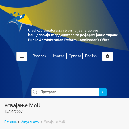
Bosanski
Hrvatski
Српски
English
>
Усвајање MoU
15/06/2007
Почетна
>
Актуелности
>
Усвајање MoU